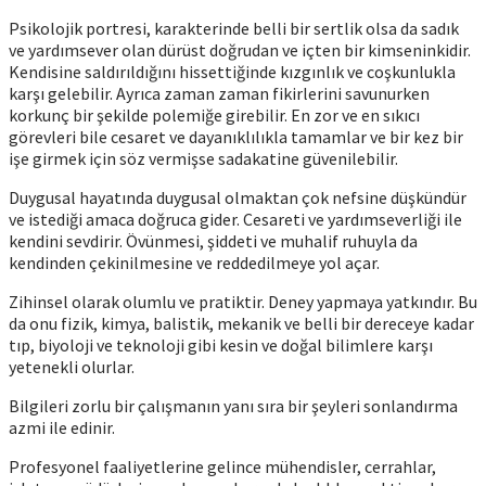
Psikolojik portresi, karakterinde belli bir sertlik olsa da sadık
ve yardımsever olan dürüst doğrudan ve içten bir kimseninkidir.
Kendisine saldırıldığını hissettiğinde kızgınlık ve coşkunlukla
karşı gelebilir. Ayrıca zaman zaman fikirlerini savunurken
korkunç bir şekilde polemiğe girebilir. En zor ve en sıkıcı
görevleri bile cesaret ve dayanıklılıkla tamamlar ve bir kez bir
işe girmek için söz vermişse sadakatine güvenilebilir.
Duygusal hayatında duygusal olmaktan çok nefsine düşkündür
ve istediği amaca doğruca gider. Cesareti ve yardımseverliği ile
kendini sevdirir. Övünmesi, şiddeti ve muhalif ruhuyla da
kendinden çekinilmesine ve reddedilmeye yol açar.
Zihinsel olarak olumlu ve pratiktir. Deney yapmaya yatkındır. Bu
da onu fizik, kimya, balistik, mekanik ve belli bir dereceye kadar
tıp, biyoloji ve teknoloji gibi kesin ve doğal bilimlere karşı
yetenekli olurlar.
Bilgileri zorlu bir çalışmanın yanı sıra bir şeyleri sonlandırma
azmi ile edinir.
Profesyonel faaliyetlerine gelince mühendisler, cerrahlar,