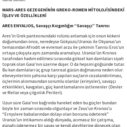
MARS-ARES GEZEGENİNİN GREKO-ROMEN MİTOLOJİSİNDEKİ
İŞLEV VE ÖZELLİKLERİ
ARES ENYALIOS, Savaşçı Kızgınlığın “Savaşçı” Tanrısı
Ares’in Grek panteonundaki rolünü anlamak için onun kökeni
doğumundan önce, neredeyse Gökyüzü/Uranüs ile Okyanus’un
temasından Afrodit ve evrensel arzu ile çekimin Tanrısı Eros’un
ortaya çıkışıyla aynı zamanda aramalıyız. Uranüs’ün Kronos
tarafından hadım edilmesi sırasında göksel kan damlaları siyah
toprak olan Gaia’nın üzerine düşer. O da hepsini göğsünde tutar.
Bu kan damlaları üç grup tanrısal gücün doğmasına neden olur:
ebeveynlerinin şahsına karşı yapılan suçların cezalandırılması,
öçlerinin alınmasından sorumlu olanlar (erinysler), savaşçı
etkinlikleri, kavgaları, güç kanıtlamalarını üstlenenler (Devler
ve Meliai veya çılgınlık Perileri).
Uzun süre Gaia’nın bağrında hareket eden bu güçler bundan
böyle bir zaman sırasında olgunlaşır ve Zeus’un Kronos’u
“Ernyslere babalarından dolayı olan borcunu ödeterek”
Uranüs’ün intikamını aldığı dünyada, acımasız bir çatışma,
günahı ödenemez bir savaş ve kendi aleyhlerine dönecek olan