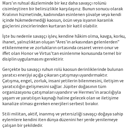
Mars’ın ruhsal düzleminde bir kez daha savaşçı rolünü
cisimleştiren bir belirsizlikle karşılaşırız. Bunun sonucu olarak
Kralının hizmetinde, kadınından esinlenen şövalye veya kendi
içinde hükmedemediği kaosun, öcün veya isyanın karanlık
güçlerini zincirlerinden kurtaran bir katil olabilir.
İşte bu nedenle savaşçı işlev, kendine hâkim olma, kavga, korku,
ihanet, yalnızlıktan oluşan “Ares’in arkasından gelenlerden”
etkilenmeme ve zorlukların ortasında cesaret veren onur ve
iffet olan Honor ve Virtus’tan esinlenme konusunda temel bir
disiplin uygulamasını gerektirir.
Gerçekte bu savaşçı ruhun rolü kaosun derinliklerinde bulunan
yaratıcı enerjiyi açığa çıkaran çatışmayı uyandırmaktır.
Çatışma, engel, zorluk, insani yetilerin bilenmesini, iletişim ve
yaratıcılığın gelişmesini sağlar. Jüpiter doğasının tüm
organizasyonu çatışmaları uyandırır ve Hermes’in aracılığıyla
yaşam ve yaratılışın kaynağı haline gelecek olan ve iletişime
kanalize olması gereken enerjileri serbest bırakır.
Stili militan, aktif, inanmış ve yetersizliği savaşçı doğaya sahip
eylemlere kendini iten dünya düzenini her yerde yenilemeye
çalışan bir şekildedir.