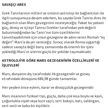
SAVAŞÇI ARES
Grek Tanrılarının mitleri ve onların astroloji ile bağlantıları ile
ilgili sunuşumuza devam ederken, bu sayıda Grek Tanrısı Ares ile
bağlantılı olan Mars gezegenini inceleyeceğiz. Fakat bu yabani
güç, dövüş ve içtepi Tanrısı Grekler tarafından pek değerli
bulunmadığından bu Tanrı’nın tüm özelliklerini
tanımlayabilmek için onun gezegene de adını veren Romalı “eş
değeri” Mars’a da yer vereceğiz. Sonuç olarak Roma uygarlığı
sadece savaşta değil barış zamanında da önemli bir işlev
yüklediği Mars’ın izlerini güçlü bir şekilde taşımaktadır.
ASTROLOJİYE GÖRE MARS GEZEGENİNİN ÖZELLİKLERİ VE
İŞLEVLERİ
Mars, dünyanın dış tarafındaki ilk gezegendir ve güneş
etrafındaki dönüşünü 686,98 günde tamamlar.
Her şeyden önce eylem, karar ve dövüşçülük gezegenidir.
Mars insanının fiziksel tipi, güçlü, daha çok kısa boylu ve kaslı,
çoğunlukla siyah veya kızıl saçlı, sert bakışlı, katı, saldırgan,
sert sesli ve kaba bir kişiliktir.