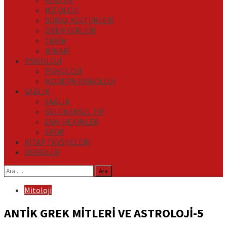
KÜLTÜR
MİTOLOJİ
DÜNYA KÜLTÜRLERİ
ÖREN YERLERİ
TARİH
MİMARİ
PSİKOLOJİ
PSİKOLOJİ
MODERN PSİKOLOJİ
SAĞLIK
SAĞLIK
GELENEKSEL TIP
ESKİ HEKİMLER
SPOR
KİTAP TAVSİYELERİ
DERGİLER
Arama:
Mitoloji
ANTİK GREK MİTLERİ VE ASTROLOJİ-5