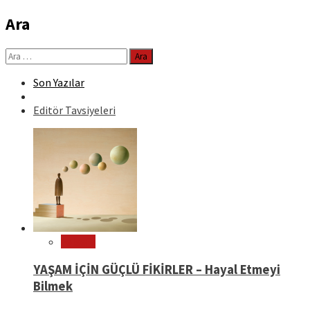
Ara
Arama:
Son Yazılar
Editör Tavsiyeleri
Felsefe
YAŞAM İÇİN GÜÇLÜ FİKİRLER – Hayal Etmeyi
Bilmek