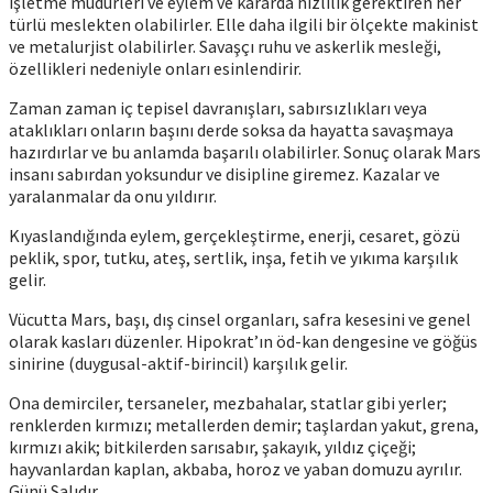
işletme müdürleri ve eylem ve kararda hızlılık gerektiren her
türlü meslekten olabilirler. Elle daha ilgili bir ölçekte makinist
ve metalurjist olabilirler. Savaşçı ruhu ve askerlik mesleği,
özellikleri nedeniyle onları esinlendirir.
Zaman zaman iç tepisel davranışları, sabırsızlıkları veya
ataklıkları onların başını derde soksa da hayatta savaşmaya
hazırdırlar ve bu anlamda başarılı olabilirler. Sonuç olarak Mars
insanı sabırdan yoksundur ve disipline giremez. Kazalar ve
yaralanmalar da onu yıldırır.
Kıyaslandığında eylem, gerçekleştirme, enerji, cesaret, gözü
peklik, spor, tutku, ateş, sertlik, inşa, fetih ve yıkıma karşılık
gelir.
Vücutta Mars, başı, dış cinsel organları, safra kesesini ve genel
olarak kasları düzenler. Hipokrat’ın öd-kan dengesine ve göğüs
sinirine (duygusal-aktif-birincil) karşılık gelir.
Ona demirciler, tersaneler, mezbahalar, statlar gibi yerler;
renklerden kırmızı; metallerden demir; taşlardan yakut, grena,
kırmızı akik; bitkilerden sarısabır, şakayık, yıldız çiçeği;
hayvanlardan kaplan, akbaba, horoz ve yaban domuzu ayrılır.
Günü Salıdır.