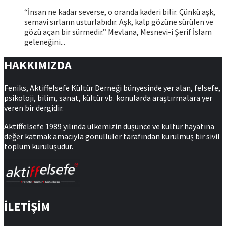
“İnsan ne kadar severse, o oranda kaderi bilir. Çünkü aşk,
semavi sırların usturlabıdır. Aşk, kalp gözüne sürülen ve
gözü açan bir sürmedir.” Mevlana, Mesnevi-i Şerif İslam
geleneğini...
HAKKIMIZDA
Feniks, Aktiffelsefe Kültür Derneği bünyesinde yer alan, felsefe,
psikoloji, bilim, sanat, kültür vb. konularda araştırmalara yer
veren bir dergidir.
Aktiffelsefe 1989 yılında ülkemizin düşünce ve kültür hayatına
değer katmak amacıyla gönüllüler tarafından kurulmuş bir sivil
toplum kuruluşudur.
İLETİŞİM