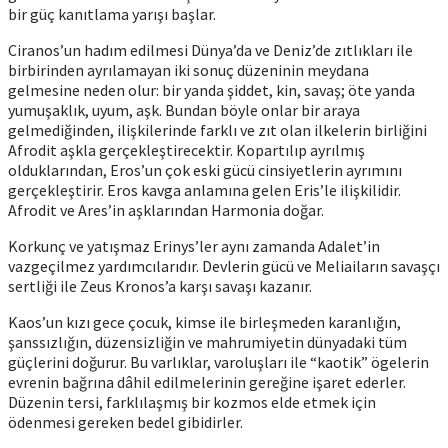
bir güç kanıtlama yarışı başlar.
Ciranos’un hadım edilmesi Dünya’da ve Deniz’de zıtlıkları ile
birbirinden ayrılamayan iki sonuç düzeninin meydana
gelmesine neden olur: bir yanda şiddet, kin, savaş; öte yanda
yumuşaklık, uyum, aşk. Bundan böyle onlar bir araya
gelmediğinden, ilişkilerinde farklı ve zıt olan ilkelerin birliğini
Afrodit aşkla gerçekleştirecektir. Kopartılıp ayrılmış
olduklarından, Eros’un çok eski gücü cinsiyetlerin ayrımını
gerçekleştirir. Eros kavga anlamına gelen Eris’le ilişkilidir.
Afrodit ve Ares’in aşklarından Harmonia doğar.
Korkunç ve yatışmaz Erinys’ler aynı zamanda Adalet’in
vazgeçilmez yardımcılarıdır. Devlerin gücü ve Meliaiların savaşçı
sertliği ile Zeus Kronos’a karşı savaşı kazanır.
Kaos’un kızı gece çocuk, kimse ile birleşmeden karanlığın,
şanssızlığın, düzensizliğin ve mahrumiyetin dünyadaki tüm
güçlerini doğurur. Bu varlıklar, varoluşları ile “kaotik” ögelerin
evrenin bağrına dâhil edilmelerinin gereğine işaret ederler.
Düzenin tersi, farklılaşmış bir kozmos elde etmek için
ödenmesi gereken bedel gibidirler.