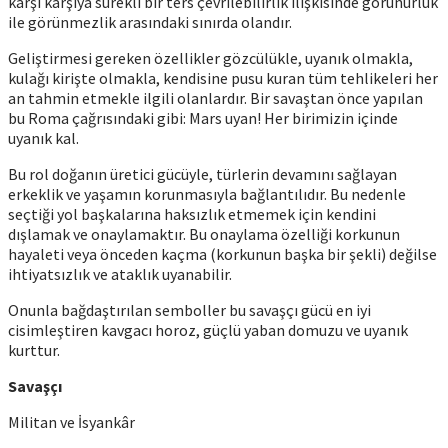
karşı karşıya sürekli bir ters çevrilebilirlik ilişkisinde görünürlük
ile görünmezlik arasındaki sınırda olandır.
Geliştirmesi gereken özellikler gözcülükle, uyanık olmakla,
kulağı kirişte olmakla, kendisine pusu kuran tüm tehlikeleri her
an tahmin etmekle ilgili olanlardır. Bir savaştan önce yapılan
bu Roma çağrısındaki gibi: Mars uyan! Her birimizin içinde
uyanık kal.
Bu rol doğanın üretici gücüyle, türlerin devamını sağlayan
erkeklik ve yaşamın korunmasıyla bağlantılıdır. Bu nedenle
seçtiği yol başkalarına haksızlık etmemek için kendini
dışlamak ve onaylamaktır. Bu onaylama özelliği korkunun
hayaleti veya önceden kaçma (korkunun başka bir şekli) değilse
ihtiyatsızlık ve ataklık uyanabilir.
Onunla bağdaştırılan semboller bu savaşçı gücü en iyi
cisimleştiren kavgacı horoz, güçlü yaban domuzu ve uyanık
kurttur.
Savaşçı
Militan ve İsyankâr