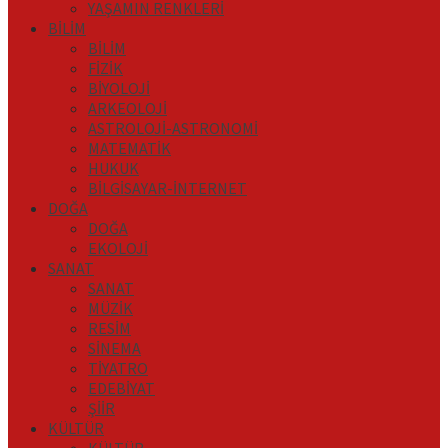
YAŞAMIN RENKLERİ
BİLİM
BİLİM
FİZİK
BİYOLOJİ
ARKEOLOJİ
ASTROLOJİ-ASTRONOMİ
MATEMATİK
HUKUK
BİLGİSAYAR-İNTERNET
DOĞA
DOĞA
EKOLOJİ
SANAT
SANAT
MÜZİK
RESİM
SİNEMA
TİYATRO
EDEBİYAT
ŞİİR
KÜLTÜR