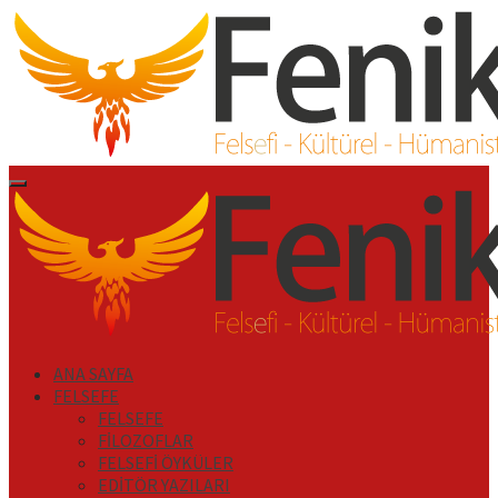
İçeriği
Geç
Primary
Menu
ANA SAYFA
FELSEFE
FELSEFE
FİLOZOFLAR
FELSEFİ ÖYKÜLER
EDİTÖR YAZILARI