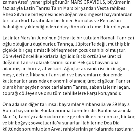
zaman Ares’i yener gibi görünür. MARS GRAVIDÜS, büyümenin
fazlasıyla Latin Tanrısı Tanrı Mars bir yandan Vesta rahibesi
Rhea Silva ile birleşmesinden doğan ve simgesel hayvanlardan
biri olan kurt tarafından beslenen Romulus ve Remus’un
babalığını yüklendiğinden dolayı Roma’da temel bir rol oynar.
Latinler Mars’ın Juno’nun (Hera ile bir tutulan Romalı Tanrıça)
oğlu olduğunu düşünürler. Tanrıça, Jüpiter’le değil müthiş bir
çiçekle bir çeşit mistik birleşmeden çocuk sahibi olmuştur.
Görevleri öncelikle kırlarla ilgilidir. Bitki örtüsü ve üretici
doğanın Tanrısı olarak tarımı korur. Pek çok hayvan ona
adanmıştır: horoz, at ve kurt. Ağaçlar arasında ise incir ağacı,
meşe, defne. İlkbahar Tanrısıdır ve bayramları o dönemde
kutlananlar arasında en önemli olanıdır, üretici gücün Tanrısı
olarak her şeyden önce tarlaların Tanrısı, saban izlerini açan,
toprağı dölleyen ve onu tüm tehlikelere karşı koruyandır.
Ona adanan diğer tarımsal bayramlar Ambarvalia ve 29 Mayıs
Roma bayramıdır. Bunlar arınma törenleridir. Bunlar sırasında
Mars’a, Tanrı’ya adamadan önce gezdirdikleri bir domuz, bir koç
ve bir boğayı; sovvetuarila’yı sunarlar. İlahilerine Dea Dia
kültünde sorumlu olan Arval rahiplerinin şarkılarında rastlanır.