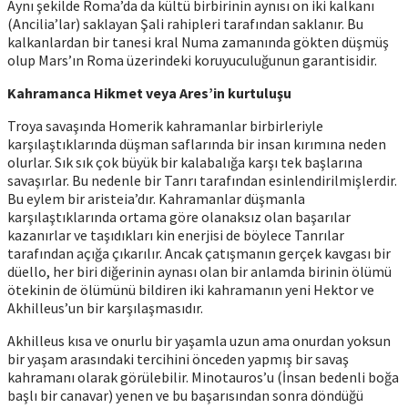
Aynı şekilde Roma’da da kültü birbirinin aynısı on iki kalkanı
(Ancilia’lar) saklayan Şali rahipleri tarafından saklanır. Bu
kalkanlardan bir tanesi kral Numa zamanında gökten düşmüş
olup Mars’ın Roma üzerindeki koruyuculuğunun garantisidir.
Kahramanca Hikmet veya Ares’in kurtuluşu
Troya savaşında Homerik kahramanlar birbirleriyle
karşılaştıklarında düşman saflarında bir insan kırımına neden
olurlar. Sık sık çok büyük bir kalabalığa karşı tek başlarına
savaşırlar. Bu nedenle bir Tanrı tarafından esinlendirilmişlerdir.
Bu eylem bir aristeia’dır. Kahramanlar düşmanla
karşılaştıklarında ortama göre olanaksız olan başarılar
kazanırlar ve taşıdıkları kin enerjisi de böylece Tanrılar
tarafından açığa çıkarılır. Ancak çatışmanın gerçek kavgası bir
düello, her biri diğerinin aynası olan bir anlamda birinin ölümü
ötekinin de ölümünü bildiren iki kahramanın yeni Hektor ve
Akhilleus’un bir karşılaşmasıdır.
Akhilleus kısa ve onurlu bir yaşamla uzun ama onurdan yoksun
bir yaşam arasındaki tercihini önceden yapmış bir savaş
kahramanı olarak görülebilir. Minotauros’u (İnsan bedenli boğa
başlı bir canavar) yenen ve bu başarısından sonra döndüğü