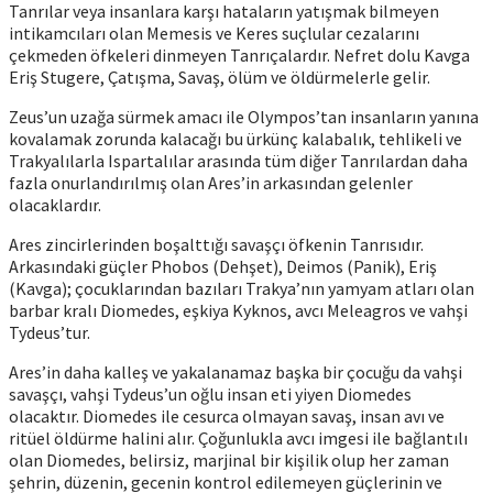
Tanrılar veya insanlara karşı hataların yatışmak bilmeyen
intikamcıları olan Memesis ve Keres suçlular cezalarını
çekmeden öfkeleri dinmeyen Tanrıçalardır. Nefret dolu Kavga
Eriş Stugere, Çatışma, Savaş, ölüm ve öldürmelerle gelir.
Zeus’un uzağa sürmek amacı ile Olympos’tan insanların yanına
kovalamak zorunda kalacağı bu ürkünç kalabalık, tehlikeli ve
Trakyalılarla Ispartalılar arasında tüm diğer Tanrılardan daha
fazla onurlandırılmış olan Ares’in arkasından gelenler
olacaklardır.
Ares zincirlerinden boşalttığı savaşçı öfkenin Tanrısıdır.
Arkasındaki güçler Phobos (Dehşet), Deimos (Panik), Eriş
(Kavga); çocuklarından bazıları Trakya’nın yamyam atları olan
barbar kralı Diomedes, eşkiya Kyknos, avcı Meleagros ve vahşi
Tydeus’tur.
Ares’in daha kalleş ve yakalanamaz başka bir çocuğu da vahşi
savaşçı, vahşi Tydeus’un oğlu insan eti yiyen Diomedes
olacaktır. Diomedes ile cesurca olmayan savaş, insan avı ve
ritüel öldürme halini alır. Çoğunlukla avcı imgesi ile bağlantılı
olan Diomedes, belirsiz, marjinal bir kişilik olup her zaman
şehrin, düzenin, gecenin kontrol edilemeyen güçlerinin ve