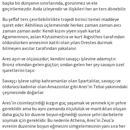
başka bir dünyanın sınırlarında, görünmez ve ele
geçirilemezdir. Avda izleyendir ve ilişkileri her an ters dönebilir.
Bu şeffaf ters çevrilebilirlikte trajedi birinci temel maddeye
işaret eder. Akhilleus üçlemesinde herkes zaman zaman avcı
zaman zaman avdır. Kendi kızını yiyen siyah kartal
Agamemnon, aslan Klytaimestra ve kurt Aigisthos tarafından
öldürülürken annesinin katili olan yılan Orestes durmak
bilmeyen avcılar tarafından yakalanır.
Ares aşırı ve ölçüsüzdür; kendini savaşçı işlevine adamıştır.
Bronz ırkından gelen güçtür; ondan gelen her şey savaşın özel
işaretlerini taşır.
Savaşçı işleve sahip kahramanlar olan Spartalılar, savaşçı ve
öldürücü kadınlar olan Amazonlar gibi Ares’in Tebai yakınındaki
çeşmesinde doğarlar.
Ares’in cisimleştirdiği kızgın güç yaşamak ve yenmek için şehre
gereklidir ama bu aynı zamanda ölçülülük ve mantıktan oluşan
daha güçlü bir düzene boyun eğmediği sürece şehri darbelerle
soymak için gereklidir. Bu nedenle Athena, Ares’in Zeus’a
evrenin düzenine boyun eğmesini simgelemesinin yanı sıra her