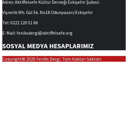
Adres: Aktiffelsefe Kültür Derneği Eskişehir Şubesi
Vişnelik Mh. Gül Sk. No18 Odunpazarı/Eskişehir
Tel: 0222 220 51 66
E-Mail: feniksdergi@aktiffelsefe.org
SOSYAL MEDYA HESAPLARIMIZ
Copyright© 2020 Feniks Dergi. Tüm Hakları Saklıdır.