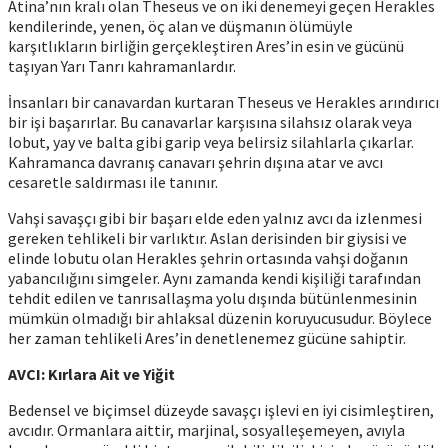
Atina’nın kralı olan Theseus ve on iki denemeyi geçen Herakles
kendilerinde, yenen, öç alan ve düşmanın ölümüyle
karşıtlıkların birliğin gerçekleştiren Ares’in esin ve gücünü
taşıyan Yarı Tanrı kahramanlardır.
İnsanları bir canavardan kurtaran Theseus ve Herakles arındırıcı
bir işi başarırlar. Bu canavarlar karşısına silahsız olarak veya
lobut, yay ve balta gibi garip veya belirsiz silahlarla çıkarlar.
Kahramanca davranış canavarı şehrin dışına atar ve avcı
cesaretle saldırması ile tanınır.
Vahşi savaşçı gibi bir başarı elde eden yalnız avcı da izlenmesi
gereken tehlikeli bir varlıktır. Aslan derisinden bir giysisi ve
elinde lobutu olan Herakles şehrin ortasında vahşi doğanın
yabancılığını simgeler. Aynı zamanda kendi kişiliği tarafından
tehdit edilen ve tanrısallaşma yolu dışında bütünlenmesinin
mümkün olmadığı bir ahlaksal düzenin koruyucusudur. Böylece
her zaman tehlikeli Ares’in denetlenemez gücüne sahiptir.
AVCI: Kırlara Ait ve Yiğit
Bedensel ve biçimsel düzeyde savaşçı işlevi en iyi cisimleştiren,
avcıdır. Ormanlara aittir, marjinal, sosyalleşemeyen, avıyla