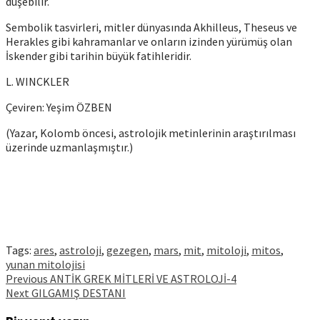
düşebilir.
Sembolik tasvirleri, mitler dünyasında Akhilleus, Theseus ve
Herakles gibi kahramanlar ve onların izinden yürümüş olan
İskender gibi tarihin büyük fatihleridir.
L. WINCKLER
Çeviren: Yeşim ÖZBEN
(Yazar, Kolomb öncesi, astrolojik metinlerinin araştırılması
üzerinde uzmanlaşmıştır.)
Tags:
ares
,
astroloji
,
gezegen
,
mars
,
mit
,
mitoloji
,
mitos
,
yunan mitolojisi
Continue
Previous
ANTİK GREK MİTLERİ VE ASTROLOJİ-4
Next
GILGAMIŞ DESTANI
Reading