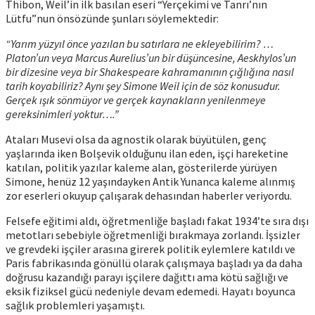
Thibon, Weil’in ilk basılan eseri “Yerçekimi ve Tanrı’nın
Lütfu”nun önsözünde şunları söylemektedir:
“Yarım yüzyıl önce yazılan bu satırlara ne ekleyebilirim? …
Platon’un veya Marcus Aurelius’un bir düşüncesine, Aeskhylos’un
bir dizesine veya bir Shakespeare kahramanının çığlığına nasıl
tarih koyabiliriz? Aynı şey Simone Weil için de söz konusudur.
Gerçek ışık sönmüyor ve gerçek kaynakların yenilenmeye
gereksinimleri yoktur….”
Ataları Musevi olsa da agnostik olarak büyütülen, genç
yaşlarında iken Bolşevik olduğunu ilan eden, işçi hareketine
katılan, politik yazılar kaleme alan, gösterilerde yürüyen
Simone, henüz 12 yaşındayken Antik Yunanca kaleme alınmış
zor eserleri okuyup çalışarak dehasından haberler veriyordu.
Felsefe eğitimi aldı, öğretmenliğe başladı fakat 1934’te sıra dışı
metotları sebebiyle öğretmenliği bırakmaya zorlandı. İşsizler
ve grevdeki işçiler arasına girerek politik eylemlere katıldı ve
Paris fabrikasında gönüllü olarak çalışmaya başladı ya da daha
doğrusu kazandığı parayı işçilere dağıttı ama kötü sağlığı ve
eksik fiziksel gücü nedeniyle devam edemedi. Hayatı boyunca
sağlık problemleri yaşamıştı.