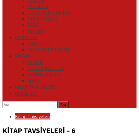
KÜLTÜR
MİTOLOJİ
DÜNYA KÜLTÜRLERİ
ÖREN YERLERİ
TARİH
MİMARİ
PSİKOLOJİ
PSİKOLOJİ
MODERN PSİKOLOJİ
SAĞLIK
SAĞLIK
GELENEKSEL TIP
ESKİ HEKİMLER
SPOR
KİTAP TAVSİYELERİ
DERGİLER
Arama:
Kitap Tavsiyeleri
KİTAP TAVSİYELERİ – 6