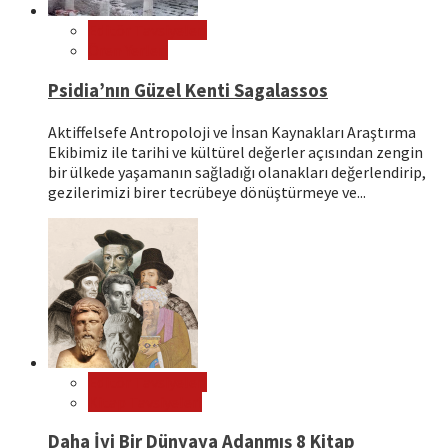
Editör Tavsiyeleri
Ören Yerleri
Psidia’nın Güzel Kenti Sagalassos
Aktiffelsefe Antropoloji ve İnsan Kaynakları Araştırma
Ekibimiz ile tarihi ve kültürel değerler açısından zengin
bir ülkede yaşamanın sağladığı olanakları değerlendirip,
gezilerimizi birer tecrübeye dönüştürmeye ve...
Editör Tavsiyeleri
Kitap Tavsiyeleri
Daha İyi Bir Dünyaya Adanmış 8 Kitap