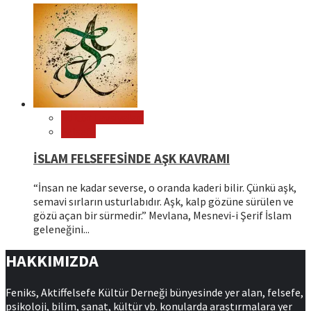
Editör Tavsiyeleri
Felsefe
İSLAM FELSEFESİNDE AŞK KAVRAMI
“İnsan ne kadar severse, o oranda kaderi bilir. Çünkü aşk,
semavi sırların usturlabıdır. Aşk, kalp gözüne sürülen ve
gözü açan bir sürmedir.” Mevlana, Mesnevi-i Şerif İslam
geleneğini...
HAKKIMIZDA
Feniks, Aktiffelsefe Kültür Derneği bünyesinde yer alan, felsefe,
psikoloji, bilim, sanat, kültür vb. konularda araştırmalara yer