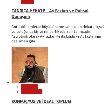
Mitoloji
TANRIÇA HEKATE – Ay Fazları ve Ruhsal
Dönüşüm
Antik dönemlerde büyük öneme sahip olan Hekate; içsel
yolculuğunda kişiye rehberlik eden bir tanrıçadır.
Astrolojik olarak Ay fazları ile ilişkilidir ve Ay fazlarının
değişmesi gibi...
Filozoflar
Öne Çıkanlar
KONFÜÇYÜS VE İDEAL TOPLUM