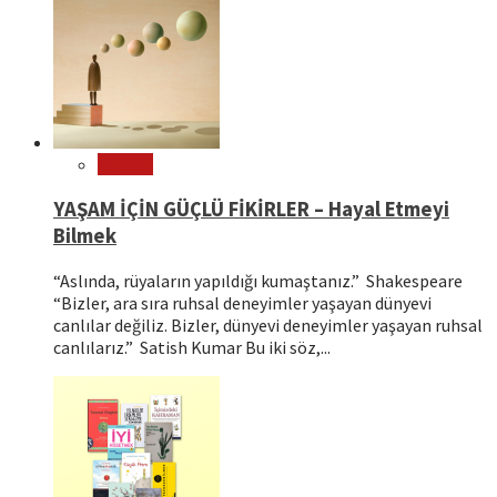
Felsefe
YAŞAM İÇİN GÜÇLÜ FİKİRLER – Hayal Etmeyi
Bilmek
“Aslında, rüyaların yapıldığı kumaştanız.” Shakespeare
“Bizler, ara sıra ruhsal deneyimler yaşayan dünyevi
canlılar değiliz. Bizler, dünyevi deneyimler yaşayan ruhsal
canlılarız.” Satish Kumar Bu iki söz,...