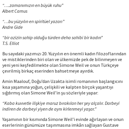
“….zamanımızın en büyük ruhu”
Albert Camus
“…bu yüzyılın en spiritüel yazarı”
Andre Gide
“bir azizin sahip olduğu türden deha sahibi bir kadın”
T.S. Elliot
Bu sayıdaki yazımızı 20. Yüzyılın en önemli kadın filozoflarından
ve mistiklerinden biri olan ve ülkemizde pek de bilinmeyen ve
yeni yeni keşfedilmekte olan Simone Weil ve onun Türkçeye
çevrilmiş birkaç eserinden bahsetmeye ayırdık.
Amin Maalouf, Doğu’dan Uzakta isimli romanının başlangıcını
kısa yaşamına yoğun, çelişkili ve kalpten birçok yaşantıyı
sığdırmış olan Simone Weil’in şu sözleriyle yapar:
“Kaba kuvvetle ilişkiye maruz bırakılan her şey alçalır. Darbeyi
indiren de darbeyi yiyen de aynı kirlenmeyi yaşar.”
Yaşamının bir kısmında Simone Weil’i evinde ağırlayan ve onun
eserlerinin günümüze taşınmasına imkân sağlayan Gustave