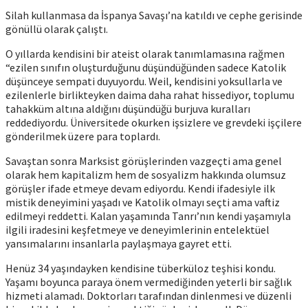
Silah kullanmasa da İspanya Savaşı’na katıldı ve cephe gerisinde
gönüllü olarak çalıştı.
O yıllarda kendisini bir ateist olarak tanımlamasına rağmen
“ezilen sınıfın oluşturduğunu düşündüğünden sadece Katolik
düşünceye sempati duyuyordu. Weil, kendisini yoksullarla ve
ezilenlerle birlikteyken daima daha rahat hissediyor, toplumu
tahakküm altına aldığını düşündüğü burjuva kuralları
reddediyordu. Üniversitede okurken işsizlere ve grevdeki işçilere
gönderilmek üzere para toplardı.
Savaştan sonra Marksist görüşlerinden vazgeçti ama genel
olarak hem kapitalizm hem de sosyalizm hakkında olumsuz
görüşler ifade etmeye devam ediyordu. Kendi ifadesiyle ilk
mistik deneyimini yaşadı ve Katolik olmayı seçti ama vaftiz
edilmeyi reddetti. Kalan yaşamında Tanrı’nın kendi yaşamıyla
ilgili iradesini keşfetmeye ve deneyimlerinin entelektüel
yansımalarını insanlarla paylaşmaya gayret etti.
Henüz 34 yaşındayken kendisine tüberküloz teşhisi kondu.
Yaşamı boyunca paraya önem vermediğinden yeterli bir sağlık
hizmeti alamadı. Doktorları tarafından dinlenmesi ve düzenli