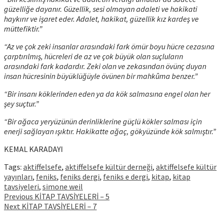
güzelliğe dayanır. Güzellik, sesi olmayan adaleti ve hakikati
haykırır ve işaret eder. Adalet, hakikat, güzellik kız kardeş ve
müttefiktir.”
“Az ve çok zeki insanlar arasındaki fark ömür boyu hücre cezasına
çarptırılmış, hücreleri de az ve çok büyük olan suçluların
arasındaki fark kadardır. Zeki olan ve zekasından övünç duyan
insan hücresinin büyüklüğüyle övünen bir mahkûma benzer.”
“Bir insanı köklerinden eden ya da kök salmasına engel olan her
şey suçtur.”
“Bir ağaca yeryüzünün derinliklerine güçlü kökler salması için
enerji sağlayan ışıktır. Hakikatte ağaç, gökyüzünde kök salmıştır.”
KEMAL KARADAYI
Tags:
aktiffelsefe
,
aktiffelsefe kültür derneği
,
aktiffelsefe kültür
yayınları
,
feniks
,
feniks dergi
,
feniks e dergi
,
kitap
,
kitap
tavsiyeleri
,
simone weil
Continue
Previous
KİTAP TAVSİYELERİ – 5
Next
KİTAP TAVSİYELERİ – 7
Reading