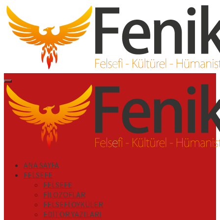
İçeriği
Geç
Primary
Menu
ANA SAYFA
FELSEFE
FELSEFE
FİLOZOFLAR
FELSEFİ ÖYKÜLER
EDİTÖR YAZILARI