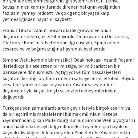
bir şekilde beslenmesi gerektiği söylenirken o, II. Dünya
Savaşı’nın en kanlı yıllarında direnen halkının yediğinden
fazlasını yemeyi reddetti ve çok genç bir yaşta kalp
yetmezliğinden hayatını kaybetti.
Fransız filozof Alain’i hocası olarak görüyor ve onun
düşüncelerinden çok etkileniyordu. Onun yanı sıra Descartes,
Platon ve Kant’ın felsefelerine ilgi duyuyor, Spinoza’nın
cesaretine ve bağımsızlığına hayranlık besliyordu.
Simone Weil, komple bir mistikti. Odak noktası insandı. Yaşamı
ilerledikçe bir ateistten bir mistiğe, bir militaristten bir
barışsevere dönüşmüştü. Açtığı yol ve tüm hassasiyetleri
kuşatan derinliği o yılların önemli şahsiyetlerini etkiledi. Büyük
ve saf bir yürek ortaya koyuyordu. Yaşamı ve eylemleri
düşünceleriyle kuşatılmıştı ve sözleri deneyimlerinden
doğuyordu.
Türkçede son zamanlarda artan çevirileriyle birçok eserini ya
da birleştirilmiş makalelerini bulmak mümkün. Ketebe
Yayınları’ndan çıkan Palle Yourgrau’nun Simone Weil biyografisi
onun hakkında detaylı bilgi edinmek isteyenler için büyük bir
kaynak eksikliğini doldurmuş oldu. Yine Ketebe Yayınları’ndan