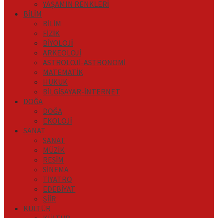
YAŞAMIN RENKLERİ
BİLİM
BİLİM
FİZİK
BİYOLOJİ
ARKEOLOJİ
ASTROLOJİ-ASTRONOMİ
MATEMATİK
HUKUK
BİLGİSAYAR-İNTERNET
DOĞA
DOĞA
EKOLOJİ
SANAT
SANAT
MÜZİK
RESİM
SİNEMA
TİYATRO
EDEBİYAT
ŞİİR
KÜLTÜR