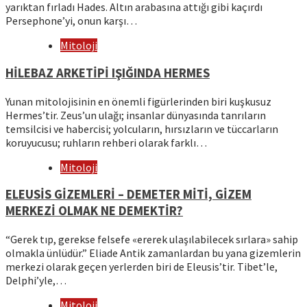
yarıktan fırladı Hades. Altın arabasına attığı gibi kaçırdı
Persephone’yi, onun karşı…
Mitoloji
HİLEBAZ ARKETİPİ IŞIĞINDA HERMES
Yunan mitolojisinin en önemli figürlerinden biri kuşkusuz
Hermes’tir. Zeus’un ulağı; insanlar dünyasında tanrıların
temsilcisi ve habercisi; yolcuların, hırsızların ve tüccarların
koruyucusu; ruhların rehberi olarak farklı…
Mitoloji
ELEUSİS GİZEMLERİ – DEMETER MİTİ, GİZEM
MERKEZİ OLMAK NE DEMEKTİR?
“Gerek tıp, gerekse felsefe «ererek ulaşılabilecek sırlara» sahip
olmakla ünlüdür.” Eliade Antik zamanlardan bu yana gizemlerin
merkezi olarak geçen yerlerden biri de Eleusis’tir. Tibet’le,
Delphi’yle,…
Mitoloji