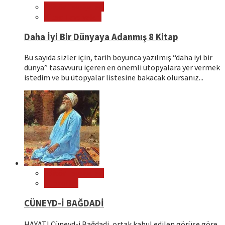
Editör Tavsiyeleri
Kitap Tavsiyeleri
Daha İyi Bir Dünyaya Adanmış 8 Kitap
Bu sayıda sizler için, tarih boyunca yazılmış “daha iyi bir
dünya” tasavvuru içeren en önemli ütopyalara yer vermek
istedim ve bu ütopyalar listesine bakacak olursanız...
Editör Tavsiyeleri
Filozoflar
CÜNEYD-İ BAĞDADİ
HAYATI Cüneyd-i Bağdadi, ortak kabul edilen görüşe göre