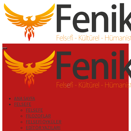
İçeriği
Geç
Primary
Menu
ANA SAYFA
FELSEFE
FELSEFE
FİLOZOFLAR
FELSEFİ ÖYKÜLER
EDİTÖR YAZILARI