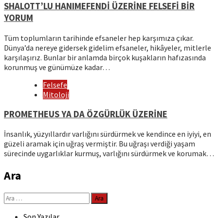
SHALOTT’LU HANIMEFENDİ ÜZERİNE FELSEFİ BİR
YORUM
Tüm toplumların tarihinde efsaneler hep karşımıza çıkar.
Dünya’da nereye gidersek gidelim efsaneler, hikâyeler, mitlerle
karşılaşırız. Bunlar bir anlamda birçok kuşakların hafızasında
korunmuş ve günümüze kadar…
Felsefe
Mitoloji
PROMETHEUS YA DA ÖZGÜRLÜK ÜZERİNE
İnsanlık, yüzyıllardır varlığını sürdürmek ve kendince en iyiyi, en
güzeli aramak için uğraş vermiştir. Bu uğraşı verdiği yaşam
sürecinde uygarlıklar kurmuş, varlığını sürdürmek ve korumak…
Ara
Arama:
Son Yazılar