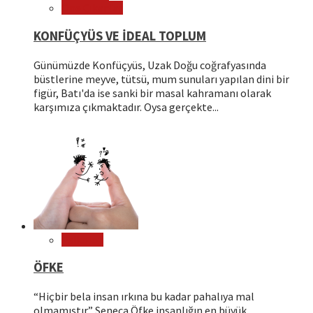
Öne Çıkanlar
KONFÜÇYÜS VE İDEAL TOPLUM
Günümüzde Konfüçyüs, Uzak Doğu coğrafyasında
büstlerine meyve, tütsü, mum sunuları yapılan dini bir
figür, Batı'da ise sanki bir masal kahramanı olarak
karşımıza çıkmaktadır. Oysa gerçekte...
Psikoloji
ÖFKE
“Hiçbir bela insan ırkına bu kadar pahalıya mal
olmamıştır.” Seneca Öfke insanlığın en büyük