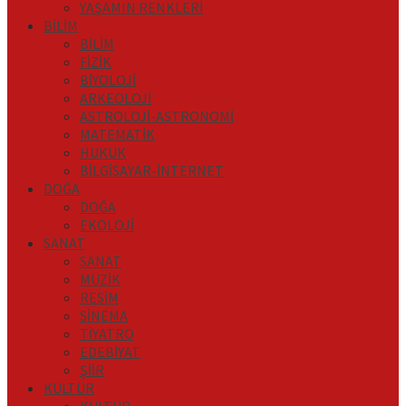
YAŞAMIN RENKLERİ
BİLİM
BİLİM
FİZİK
BİYOLOJİ
ARKEOLOJİ
ASTROLOJİ-ASTRONOMİ
MATEMATİK
HUKUK
BİLGİSAYAR-İNTERNET
DOĞA
DOĞA
EKOLOJİ
SANAT
SANAT
MÜZİK
RESİM
SİNEMA
TİYATRO
EDEBİYAT
ŞİİR
KÜLTÜR