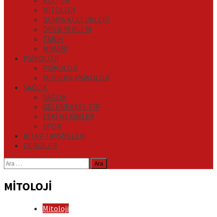
KÜLTÜR
MİTOLOJİ
DÜNYA KÜLTÜRLERİ
ÖREN YERLERİ
TARİH
MİMARİ
PSİKOLOJİ
PSİKOLOJİ
MODERN PSİKOLOJİ
SAĞLIK
SAĞLIK
GELENEKSEL TIP
ESKİ HEKİMLER
SPOR
KİTAP TAVSİYELERİ
DERGİLER
Arama:
MİTOLOJİ
Mitoloji