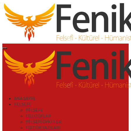
İçeriği
Geç
Primary
Menu
ANA SAYFA
FELSEFE
FELSEFE
FİLOZOFLAR
FELSEFİ ÖYKÜLER
EDİTÖR YAZILARI