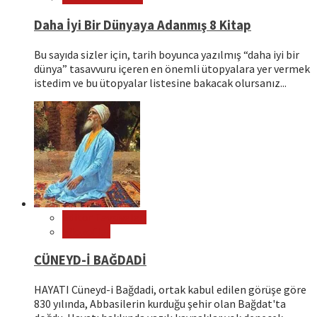
Daha İyi Bir Dünyaya Adanmış 8 Kitap
Bu sayıda sizler için, tarih boyunca yazılmış “daha iyi bir
dünya” tasavvuru içeren en önemli ütopyalara yer vermek
istedim ve bu ütopyalar listesine bakacak olursanız...
Editör Tavsiyeleri
Filozoflar
CÜNEYD-İ BAĞDADİ
HAYATI Cüneyd-i Bağdadi, ortak kabul edilen görüşe göre
830 yılında, Abbasilerin kurduğu şehir olan Bağdat'ta