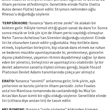
ilham perisine atfedilmiştir. Genellikle elinde flütle (hatta
Aulos denen flütle) tasvir edilir. Strymon nehrinden oğlu
Rhesus’u doğurduğu söylenir.
TERPSİKHORE:
Yunanca “dans etme zevki” ile alakalı bir
kökten gelir. Hâliyle temsil ettiği güzel sanat da dans’tır. Sonra
sonra müzik ve lirik şiir için de ilham perisi sayıldığı olmuştur.
Nehir Tanrısı Achelous’tan Sirenleri doğurduğu söylenir. Elinde
liri ile otururken tasvir edilir çoğunlukla. Hep birlikte dans
etmek, toplumları birleştirir, kişi olarak dans etmek ise ruhun
ve bedenin müzikle uyumlaşmasıdır ki, yenilenmeyi, güncelin
dışına çıkabilmeyi, yaşamın ritmini duyabilmeyi sağlar. İyi dans
eden bir yönetici, birleştirici ve uyumlaştırıcı olabilirdir. İyi bir
devlet adamının sanatla ilişkisi olması gereği, büyük filozof
Platonun Devlet Adamı tanımlarında çokça yer almıştır.
ERATO:
Yunanca “sevimli” anlamına gelir; lirik şiirin, aşk
şiirlerinin ve korolu şiirlerin ilham perisidir. John Fowles
usta’nın Mantissa romanında da canlandırdığı bu Müz’ün
Arcas’dan Azan isimli bir oğlu olduğu söylenir. Genellikle elinde
liri (cithara diye anılan liri) ile tasvir edilir.
MELPOMENE:
Yunanca “şarkı söyleme” kökünden türeyen