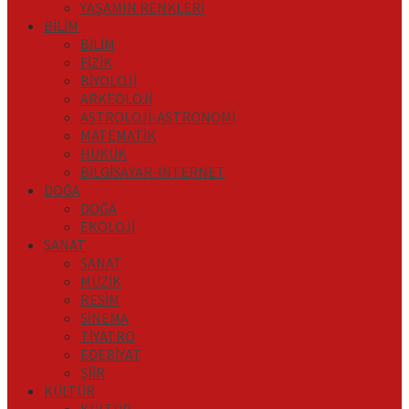
YAŞAMIN RENKLERİ
BİLİM
BİLİM
FİZİK
BİYOLOJİ
ARKEOLOJİ
ASTROLOJİ-ASTRONOMİ
MATEMATİK
HUKUK
BİLGİSAYAR-İNTERNET
DOĞA
DOĞA
EKOLOJİ
SANAT
SANAT
MÜZİK
RESİM
SİNEMA
TİYATRO
EDEBİYAT
ŞİİR
KÜLTÜR