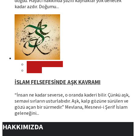
doğdu. Hayatı hakkında yazılı kaynaklar yok denecek
kadar azdır. Doğumu...
Editör Tavsiyeleri
Felsefe
İSLAM FELSEFESİNDE AŞK KAVRAMI
“İnsan ne kadar severse, o oranda kaderi bilir. Çünkü aşk,
semavi sırların usturlabıdır. Aşk, kalp gözüne sürülen ve
gözü açan bir sürmedir.” Mevlana, Mesnevi-i Şerif İslam
geleneğini...
HAKKIMIZDA