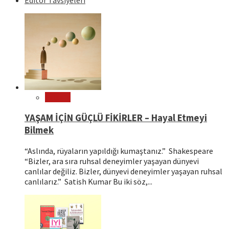
Felsefe
YAŞAM İÇİN GÜÇLÜ FİKİRLER – Hayal Etmeyi
Bilmek
“Aslında, rüyaların yapıldığı kumaştanız.” Shakespeare
“Bizler, ara sıra ruhsal deneyimler yaşayan dünyevi
canlılar değiliz. Bizler, dünyevi deneyimler yaşayan ruhsal
canlılarız.” Satish Kumar Bu iki söz,...