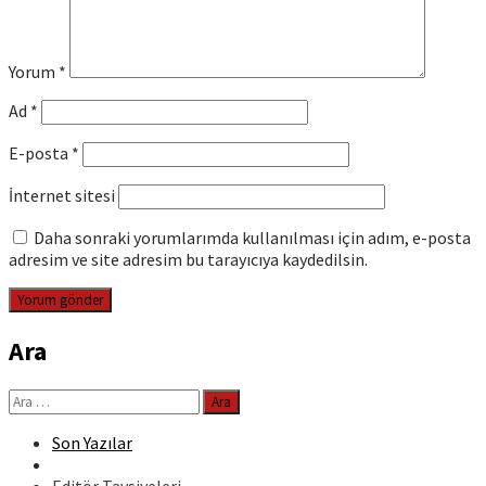
Yorum
*
Ad
*
E-posta
*
İnternet sitesi
Daha sonraki yorumlarımda kullanılması için adım, e-posta
adresim ve site adresim bu tarayıcıya kaydedilsin.
Ara
Arama:
Son Yazılar
Editör Tavsiyeleri