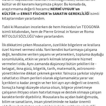
kültür ve dil kavramı karşımıza çıkıyor. Bu konuda da,
araştırmama değerli hocamız
NERMİ UYGUR’un
KÜLTÜR
ve
ERNST FİSCHER’in SANATIN GEREKLİLİĞİ
isimli
kitaplarından yararlandım.
Tabii ki Muosaları incelerken de hem Hesiodos’un TEOGONİA
isimli kitabından, hem de Pierre Grimal in Yunan ve Roma
MİTOLOJİ SÖZLÜĞÜ’nden yararlandım.
İlk dikkatimi çeken Mousaların, özellikle bilgelere ve krallara
özel hizmet vermesi oldu. Yani kendini kurtarmaya çalışana
değil, kendisine verilen yaşamı ve yetenekleri, topluma duyduğu
sorumlulukla, etkin ve yararlı kılmak isteyenlere hizmet
vermeleri oldu. Aynı zamanda düşünceyi bütün şekilleri ile -
belagat, ikna gücü, bilgelik, tarih, matematik, astronomi-
yönettiklerine dikkat çekmek gerekir. Yalnızca şarkılar söyleyip
rahatlatıcı ilham perileri olarak algılamamakta yarar var.
İçerikleri o kadar zengin ve her biri ayrı ayrı değerli ve önemli.
Sonuçta hangi düzeyde olursa olsun, bilgece yönetmeye
çalışanın ihtiyacı olanı hatırlatmaya ve destek olmaya çalışan
karakterlerdir diyebiliriz. Mousalara bu açıdan baktığımızda,
bilim ve sanatların, insan yönetiminde ne kadar önemli