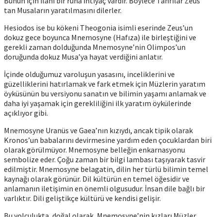
Bunun için ilahi bir ruha ihtiyaç vardır. Böylece Tanrılar Zeus’
tan Musaların yaratılmasını dilerler.
Hesiodos ise bu kökeni Theogonia isimli eserinde Zeus’un
dokuz gece boyunca Mnemosyne (Hafıza) ile birleştiğini ve
gerekli zaman dolduğunda Mnemosyne’nin Olimpos’un
doruğunda dokuz Musa’ya hayat verdiğini anlatır.
İçinde olduğumuz varoluşun yasasını, inceliklerini ve
güzelliklerini hatırlamak ve fark etmek için Müzlerin yaratım
öyküsünün bu versiyonu sanatın ve bilimin yaşamı anlamak ve
daha iyi yaşamak için gerekliliğini ilk yaratım öykülerinde
açıklıyor gibi.
Mnemosyne Uranüs ve Gaea’nın kızıydı, ancak tipik olarak
Kronos’un babalarını devirmesine yardım eden çocuklardan biri
olarak görülmüyor. Mnemosyne belleğin enkarnasyonu
sembolize eder. Çoğu zaman bir bilgi lambası taşıyarak tasvir
edilmiştir. Mnemosyne belagatin, dilin her türlü bilimin temel
kaynağı olarak görünür. Dil kültürün en temel öğesidir ve
anlamanın iletişimin en önemli olgusudur. İnsan dile bağlı bir
varlıktır. Dili geliştikçe kültürü ve kendisi gelişir.
Bu yolculukta, doğal olarak, Mnemosyne’nin kızları Müzler