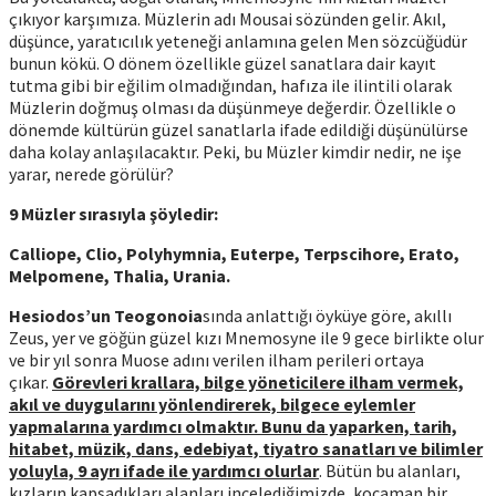
çıkıyor karşımıza. Müzlerin adı Mousai sözünden gelir. Akıl,
düşünce, yaratıcılık yeteneği anlamına gelen Men sözcüğüdür
bunun kökü. O dönem özellikle güzel sanatlara dair kayıt
tutma gibi bir eğilim olmadığından, hafıza ile ilintili olarak
Müzlerin doğmuş olması da düşünmeye değerdir. Özellikle o
dönemde kültürün güzel sanatlarla ifade edildiği düşünülürse
daha kolay anlaşılacaktır. Peki, bu Müzler kimdir nedir, ne işe
yarar, nerede görülür?
9 Müzler sırasıyla şöyledir:
Calliope, Clio, Polyhymnia, Euterpe, Terpscihore, Erato,
Melpomene, Thalia, Urania.
Hesiodos’un Teogonoia
sında anlattığı öyküye göre, akıllı
Zeus, yer ve göğün güzel kızı Mnemosyne ile 9 gece birlikte olur
ve bir yıl sonra Muose adını verilen ilham perileri ortaya
çıkar.
Görevleri krallara, bilge yöneticilere ilham vermek,
akıl ve duygularını yönlendirerek, bilgece eylemler
yapmalarına yardımcı olmaktır. Bunu da yaparken, tarih,
hitabet, müzik, dans, edebiyat, tiyatro sanatları ve bilimler
yoluyla, 9 ayrı ifade ile yardımcı olurlar
. Bütün bu alanları,
kızların kapsadıkları alanları incelediğimizde, kocaman bir