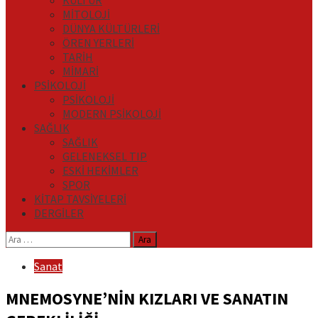
KÜLTÜR
MİTOLOJİ
DÜNYA KÜLTÜRLERİ
ÖREN YERLERİ
TARİH
MİMARİ
PSİKOLOJİ
PSİKOLOJİ
MODERN PSİKOLOJİ
SAĞLIK
SAĞLIK
GELENEKSEL TIP
ESKİ HEKİMLER
SPOR
KİTAP TAVSİYELERİ
DERGİLER
Arama:
Sanat
MNEMOSYNE’NİN KIZLARI VE SANATIN