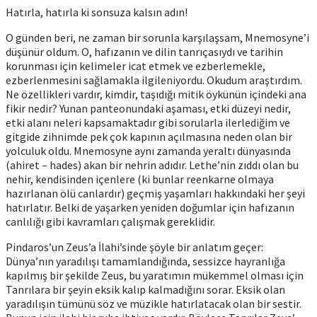
Hatırla, hatırla ki sonsuza kalsın adın!
O günden beri, ne zaman bir sorunla karşılaşsam, Mnemosyne’i
düşünür oldum. O, hafızanın ve dilin tanrıçasıydı ve tarihin
korunması için kelimeler icat etmek ve ezberlemekle,
ezberlenmesini sağlamakla ilgileniyordu. Okudum araştırdım.
Ne özellikleri vardır, kimdir, taşıdığı mitik öykünün içindeki ana
fikir nedir? Yunan panteonundaki aşaması, etki düzeyi nedir,
etki alanı neleri kapsamaktadır gibi sorularla ilerlediğim ve
gitgide zihnimde pek çok kapının açılmasına neden olan bir
yolculuk oldu. Mnemosyne aynı zamanda yeraltı dünyasında
(ahiret – hades) akan bir nehrin adıdır. Lethe’nin zıddı olan bu
nehir, kendisinden içenlere (ki bunlar reenkarne olmaya
hazırlanan ölü canlardır) geçmiş yaşamları hakkındaki her şeyi
hatırlatır. Belki de yaşarken yeniden doğumlar için hafızanın
canlılığı gibi kavramları çalışmak gereklidir.
Pindaros’un Zeus’a İlahi’sinde şöyle bir anlatım geçer:
Dünya’nın yaradılışı tamamlandığında, sessizce hayranlığa
kapılmış bir şekilde Zeus, bu yaratımın mükemmel olması için
Tanrılara bir şeyin eksik kalıp kalmadığını sorar. Eksik olan
yaradılışın tümünü söz ve müzikle hatırlatacak olan bir sestir.