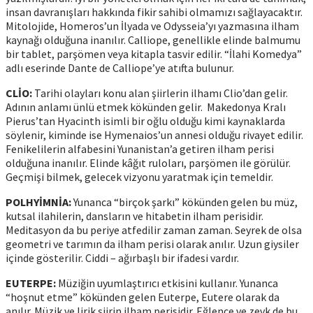
insan davranışları hakkında fikir sahibi olmamızı sağlayacaktır.
Mitolojide, Homeros’un İlyada ve Odysseia’yı yazmasına ilham
kaynağı olduğuna inanılır. Calliope, genellikle elinde balmumu
bir tablet, parşömen veya kitapla tasvir edilir. “İlahi Komedya”
adlı eserinde Dante de Calliope’ye atıfta bulunur.
CLİO:
Tarihi olayları konu alan şiirlerin ilhamı Clio’dan gelir.
Adının anlamı ünlü etmek kökünden gelir. Makedonya Kralı
Pierus’tan Hyacinth isimli bir oğlu olduğu kimi kaynaklarda
söylenir, kiminde ise Hymenaios’un annesi olduğu rivayet edilir.
Fenikelilerin alfabesini Yunanistan’a getiren ilham perisi
olduğuna inanılır. Elinde kâğıt ruloları, parşömen ile görülür.
Geçmişi bilmek, gelecek vizyonu yaratmak için temeldir.
POLHYİMNİA:
Yunanca “birçok şarkı” kökünden gelen bu müz,
kutsal ilahilerin, dansların ve hitabetin ilham perisidir.
Meditasyon da bu periye atfedilir zaman zaman. Seyrek de olsa
geometri ve tarımın da ilham perisi olarak anılır. Uzun giysiler
içinde gösterilir. Ciddi – ağırbaşlı bir ifadesi vardır.
EUTERPE:
Müziğin uyumlaştırıcı etkisini kullanır. Yunanca
“hoşnut etme” kökünden gelen Euterpe, Eutere olarak da
anılır. Müzik ve lirik şiirin ilham perisidir. Eğlence ve zevk de bu