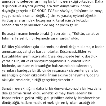
güncel endişelerden arınmış bir bilinç gerektiği ortadadır. Daha
düşünceli ve duyarlı yurttaşlara tüm dünyamızın ihtiyaç
duyduğu gerçektir. DEMOKRİTOS’un sözüyle, “düşünceli olmayı,
yaş yönünden zaman değil, eğitim ve yaratış eylemi öğretir.
Yurttaşlar arasındaki bozuşma iki taraf için de kötüdür.
Yenenlerin de yenilenlerin de başına yıkım gelir”.
Bu araştırmanın bende bıraktığı son cümle, “Kültür, sanat ve
bilimle, felsefi bir birleşmede yarar vardır.” oldu.
Kötüler yükseklere çıktıklarında, ne denli değersizlerse, o kadar
umursamaz, vahşi ve barbar olurlar. Düşüncesizlikleri ve
küstahlıkları gemi azıya alır. Oysa, düşüncede birlik, dostluk
yaratır. Din, dil ve etnik ayrım yapmaksızın, eklektik bir
biçimde, tarihten ve insanlığın hafızasından beslenerek,
yarınlara kardeşçe birlik içinde yaşanacak sistemler gene bu
insanlığın içinden çıkacaktır. İnsan aklı ve deneyimleri, doğru
akıl yürütmelerle, birliği gerçekleştirecektir.
Sanatın gerekliliğini, daha iyi bir dünya vizyonuyla bir kez daha
dile getirme fırsatı oldu. Yönetici olmayı hayal edenin bu
kapasitelerini geliştirdiği, geliştirdikçe daha iyi bir yöneticiye
dönüştüğü, halkını mutlu etmek için en iyi olanı aradığı bir