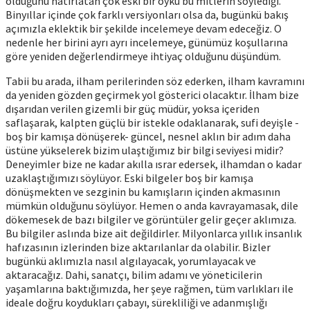
olduğunu hatırlatan çok eski bir öykü bu mitlerin söylediği.
Binyıllar içinde çok farklı versiyonları olsa da, bugünkü bakış
açımızla eklektik bir şekilde incelemeye devam edeceğiz. O
nedenle her birini ayrı ayrı incelemeye, günümüz koşullarına
göre yeniden değerlendirmeye ihtiyaç olduğunu düşündüm.
Tabii bu arada, ilham perilerinden söz ederken, ilham kavramını
da yeniden gözden geçirmek yol gösterici olacaktır. İlham bize
dışarıdan verilen gizemli bir güç müdür, yoksa içeriden
saflaşarak, kalpten güçlü bir istekle odaklanarak, sufi deyişle -
boş bir kamışa dönüşerek- güncel, nesnel aklın bir adım daha
üstüne yükselerek bizim ulaştığımız bir bilgi seviyesi midir?
Deneyimler bize ne kadar akılla ısrar edersek, ilhamdan o kadar
uzaklaştığımızı söylüyor. Eski bilgeler boş bir kamışa
dönüşmekten ve sezginin bu kamışların içinden akmasının
mümkün olduğunu söylüyor. Hemen o anda kavrayamasak, dile
dökemesek de bazı bilgiler ve görüntüler gelir geçer aklımıza.
Bu bilgiler aslında bize ait değildirler. Milyonlarca yıllık insanlık
hafızasının izlerinden bize aktarılanlar da olabilir. Bizler
bugünkü aklımızla nasıl algılayacak, yorumlayacak ve
aktaracağız. Dahi, sanatçı, bilim adamı ve yöneticilerin
yaşamlarına baktığımızda, her şeye rağmen, tüm varlıkları ile
ideale doğru koydukları çabayı, sürekliliği ve adanmışlığı