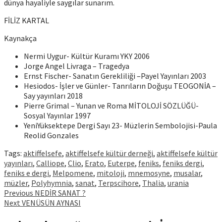
dünya hayaliyle saygılar sunarım.
FİLİZ KARTAL
Kaynakça
Nermi Uygur- Kültür Kuramı YKY 2006
Jorge Angel Livraga – Tragedya
Ernst Fischer- Sanatın Gerekliliği –Payel Yayınları 2003
Hesiodos- İşler ve Günler- Tanrıların Doğuşu TEOGONİA –
Say yayınları 2018
Pierre Grimal – Yunan ve Roma MİTOLOJİ SÖZLÜĞÜ-
Sosyal Yayınlar 1997
YeniYüksektepe Dergi Sayı 23- Müzlerin Sembolojisi-Paula
Reolid Gonzales
Tags:
aktiffelsefe
,
aktiffelsefe kültür derneği
,
aktiffelsefe kültür
yayınları
,
Calliope
,
Clio
,
Erato
,
Euterpe
,
feniks
,
feniks dergi
,
feniks e dergi
,
Melpomene
,
mitoloji
,
mnemosyne
,
musalar
,
müzler
,
Polyhymnia
,
sanat
,
Terpscihore
,
Thalia
,
urania
Continue
Previous
NEDİR SANAT ?
Next
VENÜSÜN AYNASI
Reading