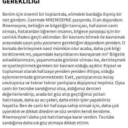
GEREKLİLİĞİ
Benim için önemli bir toplantıda, elimdeki bardağa ilişmiş bir
not gördüm. Üzerinde MNEMOSYNE yazıyordu. O an düşündüm.
Mnemosyne, belleğin ve bilgeliğin tanrıçası, hafızanın canlı
olması, hatalardan öğrenen insanın, bilgece yürüyüşü için bir
canlılık ifadesi geçti aklımdan. Bir kavramı bilmek ile kavramak
arasındaki uzun yolu yürümem gerektiğini düşündüm yeniden. O
konuda derinleşmek nasıl mümkün olur acaba, daha çok bilgi
biriktirerek mi, yaşamdaki karşılıklarını kavrayarak mı? Bilgelik
anladıklarımızın, yaşamımızda görünür olması ise, derinleşmek
ve içselleştirmek gereken bir kavram olduğu açıktır. Kişisel ve
toplumsal olarak hafızaya yeniden yeniden ihtiyaç olduğu
eylemlerimizde görünmektedir. Evet, yanlışlarımızı kolay
unutuyoruz ve tekrar tekrar yanlışlara düşüyoruz hepimiz. Oysa
canlı bir tecrübe sandığımız olsa, aldığımız dersleri
değerlerlendirip, arada bir göz atıp geçtiğimiz yolları
hatırlasak, daha az acı çeker, daha etkin işler yapabiliriz
hayatta. Ben de canlı bir hafızaya sahip olmak için, daha çok
uyanıklık ve dikkat diledim ve söz verdim kendi kendime.
Mnemosyne’i daha çok hatırlamaya karar verdim. Tecrübe
sandığıma daha sık göz atmaya dikkat ettim.