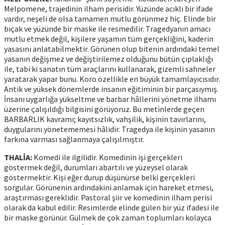
Melpomene, trajedinin ilham perisidir. Yüzünde acıklı bir ifade
vardır, neşeli de olsa tamamen mutlu görünmez hiç. Elinde bir
bıçak ve yüzünde bir maske ile resmedilir. Tragedyanın amacı
mutlu etmek değil, kişilere yaşamın tüm gerçekliğini, kaderin
yasasını anlatabilmektir. Görünen olup bitenin ardındaki temel
yasanın değişmez ve değiştirilemez olduğunu bütün çıplaklığı
ile, tabi ki sanatın tüm araçlarını kullanarak, gizemli sahneler
yaratarak yapar bunu. Koro özellikle en büyük tamamlayıcısıdır.
Antik ve yüksek dönemlerde insanın eğitiminin bir parçasıymış.
İnsanı uygarlığa yükseltme ve barbar hâllerini yönetme ilhamı
üzerine çalışıldığı bilgisini görüyoruz. Bu metinlerde geçen
BARBARLIK kavramı; kayıtsızlık, vahşilik, kişinin tavırlarını,
duygularını yönetememesi hâlidir. Tragedya ile kişinin yasanın
farkına varması sağlanmaya çalışılmıştır.
THALİA:
Komedi ile ilgilidir. Komedinin işi gerçekleri
göstermek değil, durumları abartılı ve yüzeysel olarak
göstermektir. Kişi eğer durup düşünürse belki gerçekleri
sorgular. Görünenin ardındakini anlamak için hareket etmesi,
araştırması gereklidir. Pastoral şiir ve komedinin ilham perisi
olarak da kabul edilir. Resimlerde elinde gülen bir yüz ifadesi ile
bir maske görünür. Gülmek de çok zaman toplumları kolayca