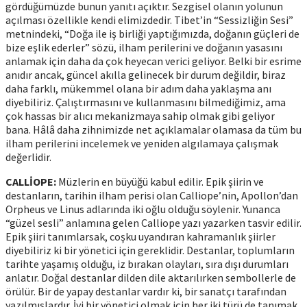
gördüğümüzde bunun yanıtı açıktır. Sezgisel olanın yolunun
açılması özellikle kendi elimizdedir. Tibet’in “Sessizliğin Sesi”
metnindeki, “Doğa ile iş birliği yaptığımızda, doğanın güçleri de
bize eşlik ederler” sözü, ilham perilerini ve doğanın yasasını
anlamak için daha da çok heyecan verici geliyor. Belki bir esrime
anıdır ancak, güncel akılla gelinecek bir durum değildir, biraz
daha farklı, mükemmel olana bir adım daha yaklaşma anı
diyebiliriz. Çalıştırmasını ve kullanmasını bilmediğimiz, ama
çok hassas bir alıcı mekanizmaya sahip olmak gibi geliyor
bana. Hâlâ daha zihnimizde net açıklamalar olamasa da tüm bu
ilham perilerini incelemek ve yeniden algılamaya çalışmak
değerlidir.
CALLİOPE:
Müzlerin en büyüğü kabul edilir. Epik şiirin ve
destanların, tarihin ilham perisi olan Calliope’nin, Apollon’dan
Orpheus ve Linus adlarında iki oğlu olduğu söylenir. Yunanca
“güzel sesli” anlamına gelen Calliope yazı yazarken tasvir edilir.
Epik şiiri tanımlarsak, coşku uyandıran kahramanlık şiirler
diyebiliriz ki bir yönetici için gereklidir. Destanlar, toplumların
tarihte yaşamış olduğu, iz bırakan olayları, sıra dışı durumları
anlatır. Doğal destanlar dilden dile aktarılırken sembollerle de
örülür. Bir de yapay destanlar vardır ki, bir sanatçı tarafından
yazılmışlardır. İyi bir yönetici olmak için her iki türü de tanımak,