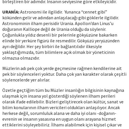
birleştiren bir adımdır. İnsanın seviyesine göre etkileyicidir.
URANİA:
Astronomi ile ilgilidir. Yunanca “cennet gibi”
kökünden gelir ve adından anlaşılacağı gibi göklerle ilgilidir.
Astronominin ilham perisidir Urania. Apollon’dan Linus’u
doğuranın Kalliope değil de Urania olduğu da söylenir.
Çoğunlukla yıldız desenli bir pelerinle gökyüzüne bakarken
elinde bir yerküre figürü ile resmedilir. Gökyüzü yeryüzünden
ayrı değildir. Her şey birbiri ile bağlantılıdır ilkesiyle
yaklaştığımızda, tüm bilimlere açık olmak bir yöneticinin
olmazsa olmazıdır.
Müzlerin adı pek çok yerde geçmesine rağmen kendilerine ait
pek bir söylenceleri yoktur. Daha çok yan karakter olarak çeşitli
söylencelerde yer alırlar.
Özetle geçtiğim tüm bu Müzler insanlığın bilgisinin kaynağına
ulaşmak için insana yol gösterdiği söylenen ilham perileri
olarak ifade edilebilir. Bizleri geliştirecek olan kültür, sanat ve
bilim konularının ilham vericileri oldukları anlaşılıyor. Ancak
herkese değil, sorumluluk alana ve daha iyi olanı -doğanın-
evrenin ve insanın yasasına en uygun olanı arayana hizmet
ettiklerini söyleyebiliriz. İlhamı alabilmek için kişisel çıkar ve