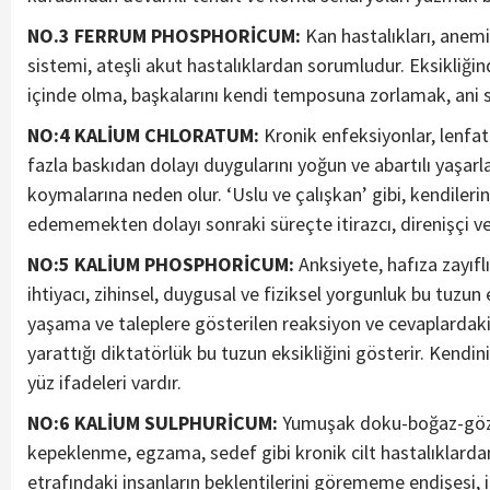
NO.3 FERRUM PHOSPHORİCUM:
Kan hastalıkları, anemi,
sistemi, ateşli akut hastalıklardan sorumludur. Eksikliğin
içinde olma, başkalarını kendi temposuna zorlamak, ani sin
NO:4 KALİUM CHLORATUM:
Kronik enfeksiyonlar, lenfat
fazla baskıdan dolayı duygularını yoğun ve abartılı yaşarla
koymalarına neden olur. ‘Uslu ve çalışkan’ gibi, kendilerin
edememekten dolayı sonraki süreçte itirazcı, direnişçi ve
NO:5 KALİUM PHOSPHORİCUM:
Anksiyete, hafıza zayıflı
ihtiyacı, zihinsel, duygusal ve fiziksel yorgunluk bu tuzun
yaşama ve taleplere gösterilen reaksiyon ve cevaplardaki
yarattığı diktatörlük bu tuzun eksikliğini gösterir. Kend
yüz ifadeleri vardır.
NO:6 KALİUM SULPHURİCUM:
Yumuşak doku-boğaz-göz-b
kepeklenme, egzama, sedef gibi kronik cilt hastalıklarda
etrafındaki insanların beklentilerini görememe endişesi, 