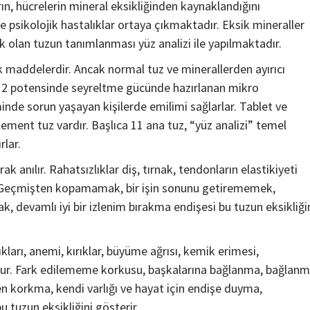
rın, hücrelerin mineral eksikliğinden kaynaklandığını
 psikolojik hastalıklar ortaya çıkmaktadır. Eksik mineraller
olan tuzun tanımlanması yüz analizi ile yapılmaktadır.
maddelerdir. Ancak normal tuz ve minerallerden ayırıcı
 D12 potensinde seyreltme gücünde hazırlanan mikro
nde sorun yaşayan kişilerde emilimi sağlarlar. Tablet ve
lement tuz vardır. Başlıca 11 ana tuz, “yüz analizi” temel
rlar.
ak anılır. Rahatsızlıklar diş, tırnak, tendonların elastikiyeti
ır. Geçmişten kopamamak, bir işin sonunu getirememek,
, devamlı iyi bir izlenim bırakma endişesi bu tuzun eksikliği
kları, anemi, kırıklar, büyüme ağrısı, kemik erimesi,
udur. Fark edilememe korkusu, başkalarına bağlanma, bağlan
n korkma, kendi varlığı ve hayat için endişe duyma,
 tuzun eksikliğini gösterir.