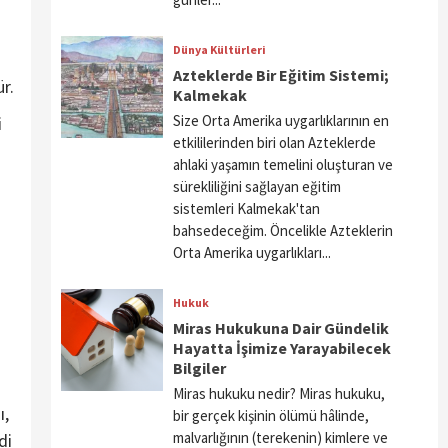
Dünya Kültürleri
Azteklerde Bir Eğitim Sistemi;
r.
Kalmekak
Size Orta Amerika uygarlıklarının en
i
etkililerinden biri olan Azteklerde
ahlaki yaşamın temelini oluşturan ve
sürekliliğini sağlayan eğitim
sistemleri Kalmekak'tan
bahsedeceğim. Öncelikle Azteklerin
Orta Amerika uygarlıkları...
Hukuk
Miras Hukukuna Dair Gündelik
Hayatta İşimize Yarayabilecek
Bilgiler
Miras hukuku nedir? Miras hukuku,
ı,
bir gerçek kişinin ölümü hâlinde,
malvarlığının (terekenin) kimlere ve
di