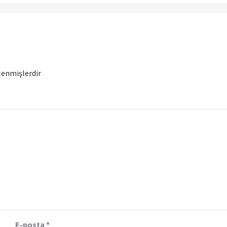
tlenmişlerdir
E-posta
*