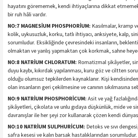
hayatını görememek, kendi ihtiyaçlarına dikkat etmemek 
bir ruh hâli vardır.
NO:7 MAGNESİUM PHOSPHORİUM:
Kasılmalar, kramp ve 
kolik, uykusuzluk, korku, tatlı ihtiyacı, anksiyete, kalp, si
sorumludur. Eksikliğinde çevresindeki insanların, beklenti
olmaktan ve yanlış yapmaktan çok korkmak, sahne heyeca
NO:8 NATRİUM CHLORATUM:
Romatizmal şikâyetler, sindi
duyu kaybı, kıkırdak yapılanması, kuru göz ve ciltten so
olduğu olumsuz tepkilerden kaynaklanır. Kişi kendisinden is
olan insanların geri çekilmesine ve canının sıkılmasına seb
NO:9 NATRİUM PHOSPHORİCUM:
Asit ve yağ fazlalığınd
şikâyetleri, çikolata ve unlu gıdaya düşkünlük, mide ve 
davranışlar ile her şeyi zor kullanarak çözen kendi dünyas
NO:10 NATRİUM SULPHURİCUM:
Detoks ve sıvı dengesi, 
safra kesesi ve kalın barsak hastalıklarından sorumludur. P