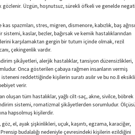
gözlenir. Üzgün, hoşnutsuz, sürekli öfkeli ve genelde negat
kas spazmları, stres, migren, dismenore, kabızlık, baş ağrısı
nir sistemi, kaslar, bezler, bağırsak ve kemik hastalıklarından
lerini karşılamaktan gergin bir tutum içinde olmak, rezil
nı, çekingenlik vardır.
rim şikâyetleri, alerjik hastalıklar, tansiyon düzensizlikleri,
rumludur. Onca gösterilen çabaya rağmen insanların vermiş
teneni reddettiğinde kişilerin suratı asılır ve bu no.8 eksikli
ebiyet verir.
an oluşan tüm hastalıklar, yağlı cilt-saç, akne, sivilce, böbrek
sindirim sistemi, romatizmal şikâyetlerden sorumludur. Ölçüs
ına hapsolmuş kişilerdir.
göz, el, ayak şişkinlikleri, uçuk, kaşıntı, egzama, karaciğer,
rensip budalalığı nedeniyle çevresindeki kişilerin ezildiğini