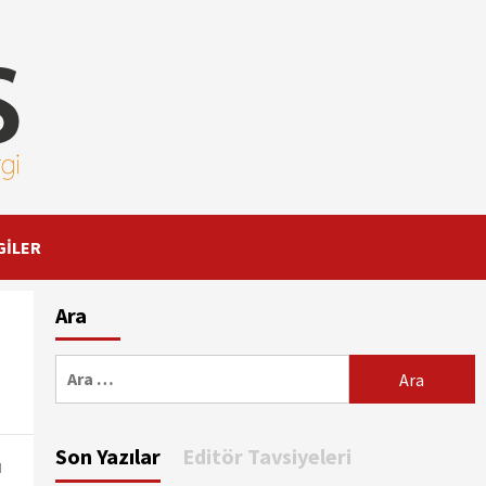
GİLER
Ara
Arama:
Son Yazılar
Editör Tavsiyeleri
ı