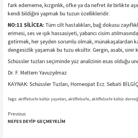
fark edememe, kızgınlık, öfke ya da nefret ile birlikte aş
kendi bildiğini yapmak bu tuzun özellikleridir.
NO:11 SİLİCEA:
Tüm cilt hastalıkları, bağ dokusu zayıflıkl
erimesi, ses ve ışık hassasiyeti, yabancı cisim atılmasın
getirmek, her şeyden sorumlu olmak, münakaşalardan kaç
dengesizlik yaşamak bu tuzu eksiltir. Gergin, asabi, sinir k
Schüssler tuzları seçiminde yüz analizinin esas olduğu unutu
Dr. F. Meltem Yavuzyılmaz
KAYNAK: Schüssler Tuzları, Homeopat Ecz. Sebati BİLGİ
Tags:
aktffelsefe kültür yayınları
,
aktiffelsefe
,
aktiffelsefe kültür derneğ
Continue
Previous
NEFES DEYİP GEÇMEYELİM
Reading