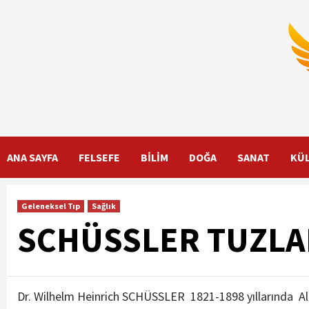
İçeriği
Geç
ANA SAYFA
FELSEFE
BİLİM
DOĞA
SANAT
KÜ
Geleneksel Tıp
Sağlık
SCHÜSSLER TUZLA
Dr. Wilhelm Heinrich SCHÜSSLER 1821-1898 yıllarında Al