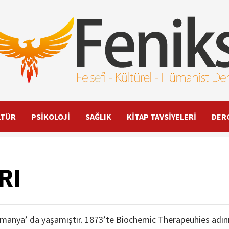
LTÜR
PSİKOLOJİ
SAĞLIK
KİTAP TAVSİYELERİ
DER
RI
manya’ da yaşamıştır. 1873’te Biochemic Therapeuhies adın