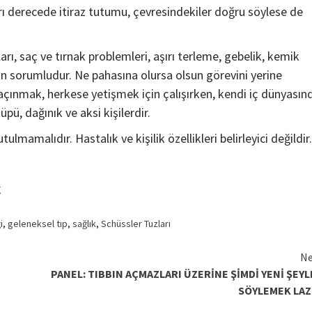
ırı derecede itiraz tutumu, çevresindekiler doğru söylese de
arı, saç ve tırnak problemleri, aşırı terleme, gebelik, kemik
dan sorumludur. Ne pahasına olursa olsun görevini yerine
ınmak, herkese yetişmek için çalışırken, kendi iç dünyasın
üpü, dağınık ve aksi kişilerdir.
lmamalıdır. Hastalık ve kişilik özellikleri belirleyici değildir.
Ç
i
,
geleneksel tıp
,
sağlık
,
Schüssler Tuzları
Ne
PANEL: TIBBIN AÇMAZLARI ÜZERİNE ŞİMDİ YENİ ŞEYL
SÖYLEMEK LAZ