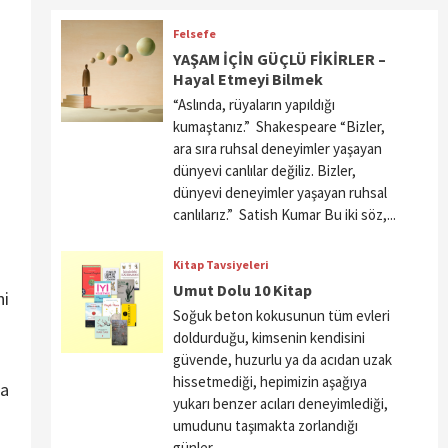
Felsefe
YAŞAM İÇİN GÜÇLÜ FİKİRLER –
Hayal Etmeyi Bilmek
“Aslında, rüyaların yapıldığı
kumaştanız.” Shakespeare “Bizler,
ara sıra ruhsal deneyimler yaşayan
dünyevi canlılar değiliz. Bizler,
dünyevi deneyimler yaşayan ruhsal
canlılarız.” Satish Kumar Bu iki söz,...
Kitap Tavsiyeleri
Umut Dolu 10 Kitap
ni
Soğuk beton kokusunun tüm evleri
doldurduğu, kimsenin kendisini
güvende, huzurlu ya da acıdan uzak
hissetmediği, hepimizin aşağıya
ma
yukarı benzer acıları deneyimlediği,
umudunu taşımakta zorlandığı
günler...