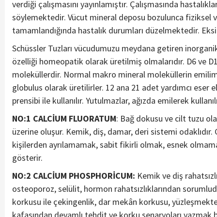
verdiği çalışmasını yayınlamıştır. Çalışmasında hastalıkla
söylemektedir. Vücut mineral deposu bozulunca fiziksel ve
tamamlandığında hastalık durumları düzelmektedir. Eksik 
Schüssler Tuzları vücudumuzu meydana getiren inorganik 
özelliği homeopatik olarak üretilmiş olmalarıdır. D6 ve
moleküllerdir. Normal makro mineral moleküllerin emilimi
globulus olarak üretilirler. 12 ana 21 adet yardımcı eser e
prensibi ile kullanılır. Yutulmazlar, ağızda emilerek kullanılı
NO:1 CALCİUM FLUORATUM
: Bağ dokusu ve cilt tuzu olar
üzerine oluşur. Kemik, diş, damar, deri sistemi odaklıd
kişilerden ayrılamamak, sabit fikirli olmak, esnek olmamak
gösterir.
NO:2 CALCİUM PHOSPHORİCUM:
Kemik ve diş rahatsızlı
osteoporoz, selülit, hormon rahatsızlıklarından soruml
korkusu ile çekingenlik, dar mekân korkusu, yüzleşmekte
kafasından devamlı tehdit ve korku senaryoları yazmak bu