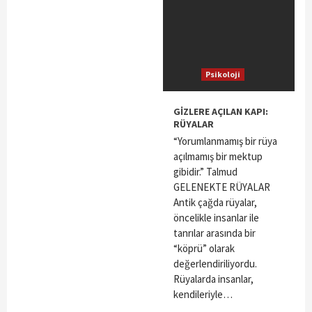
Psikoloji
GİZLERE AÇILAN KAPI:
RÜYALAR
“Yorumlanmamış bir rüya
açılmamış bir mektup
gibidir.” Talmud
GELENEKTE RÜYALAR
Antik çağda rüyalar,
öncelikle insanlar ile
tanrılar arasında bir
“köprü” olarak
değerlendiriliyordu.
Rüyalarda insanlar,
kendileriyle…