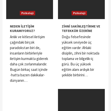
Psikoloji
Psikoloji
NEDEN İLETİŞİM
ZİHNİ SAKİNLEŞTİRME VE
KURAMIYORUZ?
TEFEKKÜR ÜZERİNE
Anlık ve kitlesel iletişim
Doğu felsefesinde
çağındaki birçok
yüksek seviyede üç
paradokstan biri de,
eğitim vardır: Ahlaki
insanların birbirleriyle
disiplin, zihni bir noktada
iletişim kurmakta giderek
toplama ve bilgelik-iç
daha çok zorlanmalarıdır.
görü. Bu üç yüksek
Bugün birkaç saat içinde
eğitim alanı ardışık bir
-hatta bazen dakikalar-
şekilde birbirini…
dünyanın…