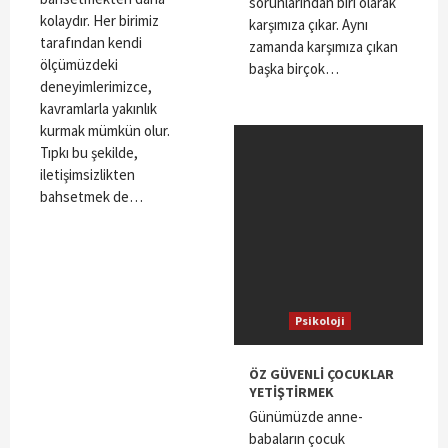
sorunlarından biri olarak
kolaydır. Her birimiz
karşımıza çıkar. Aynı
tarafından kendi
zamanda karşımıza çıkan
ölçümüzdeki
başka birçok…
deneyimlerimizce,
kavramlarla yakınlık
kurmak mümkün olur.
Tıpkı bu şekilde,
iletişimsizlikten
bahsetmek de…
Psikoloji
ÖZ GÜVENLİ ÇOCUKLAR
YETİŞTİRMEK
Günümüzde anne-
babaların çocuk