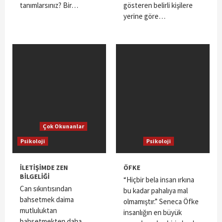
tanımlarsınız? Bir…
gösteren belirli kişilere
yerine göre…
Çok Okunanlar
Psikoloji
Psikoloji
İLETİŞİMDE ZEN
ÖFKE
BİLGELİĞİ
“Hiçbir bela insan ırkına
Can sıkıntısından
bu kadar pahalıya mal
bahsetmek daima
olmamıştır.” Seneca Öfke
mutluluktan
insanlığın en büyük
bahsetmekten daha