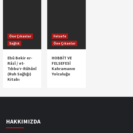
Öne Çıkanlar
Felsefe
Sağlık
Öne Çıkanlar
Ebû Bekir er-
HOBBİT VE
Râzî / et-
FELSEFESİ
Tıbbu’r-Rûhânî
Kahramanın
(Ruh Sağlığı)
Yolculuğu
Kitabı
HAKKIMIZDA