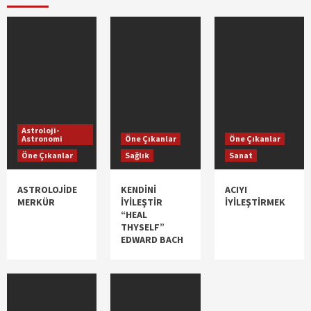
Astroloji-
Astronomi
Öne Çıkanlar
Öne Çıkanlar
Öne Çıkanlar
Sağlık
Sanat
ASTROLOJİDE
KENDİNİ
ACIYI
MERKÜR
İYİLEŞTİR
İYİLEŞTİRMEK
“HEAL
THYSELF”
EDWARD BACH