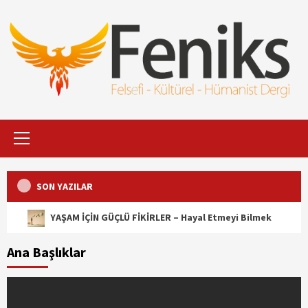
İçeriği
Geç
Primary
Menu
SON YAZILAR
YAŞAM İÇİN GÜÇLÜ FİKİRLER – Hayal Etmeyi Bilmek
Ana Başlıklar