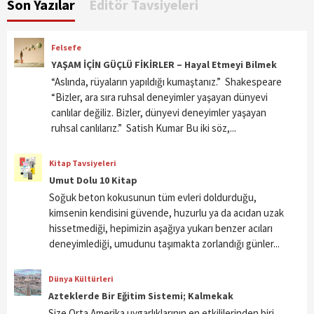
Son Yazılar
Editör Tavsiyeleri
Felsefe
YAŞAM İÇİN GÜÇLÜ FİKİRLER – Hayal Etmeyi Bilmek
“Aslında, rüyaların yapıldığı kumaştanız.” Shakespeare
“Bizler, ara sıra ruhsal deneyimler yaşayan dünyevi
canlılar değiliz. Bizler, dünyevi deneyimler yaşayan
ruhsal canlılarız.” Satish Kumar Bu iki söz,...
Kitap Tavsiyeleri
Umut Dolu 10 Kitap
Soğuk beton kokusunun tüm evleri doldurduğu,
kimsenin kendisini güvende, huzurlu ya da acıdan uzak
hissetmediği, hepimizin aşağıya yukarı benzer acıları
deneyimlediği, umudunu taşımakta zorlandığı günler...
Dünya Kültürleri
Azteklerde Bir Eğitim Sistemi; Kalmekak
Size Orta Amerika uygarlıklarının en etkililerinden biri