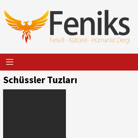
İçeriği
Geç
Primary
Menu
Schüssler Tuzları