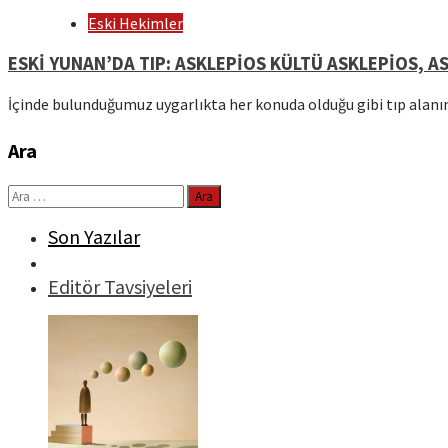
Eski Hekimler
ESKİ YUNAN’DA TIP: ASKLEPİOS KÜLTÜ ASKLEPİOS, A
İçinde bulunduğumuz uygarlıkta her konuda olduğu gibi tıp alan
Ara
Arama:
Son Yazılar
Editör Tavsiyeleri