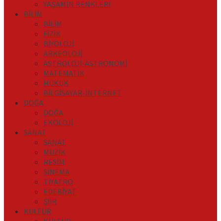
YAŞAMIN RENKLERİ
BİLİM
BİLİM
FİZİK
BİYOLOJİ
ARKEOLOJİ
ASTROLOJİ-ASTRONOMİ
MATEMATİK
HUKUK
BİLGİSAYAR-İNTERNET
DOĞA
DOĞA
EKOLOJİ
SANAT
SANAT
MÜZİK
RESİM
SİNEMA
TİYATRO
EDEBİYAT
ŞİİR
KÜLTÜR