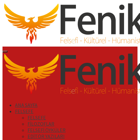
İçeriği
Geç
Primary
Menu
ANA SAYFA
FELSEFE
FELSEFE
FİLOZOFLAR
FELSEFİ ÖYKÜLER
EDİTÖR YAZILARI