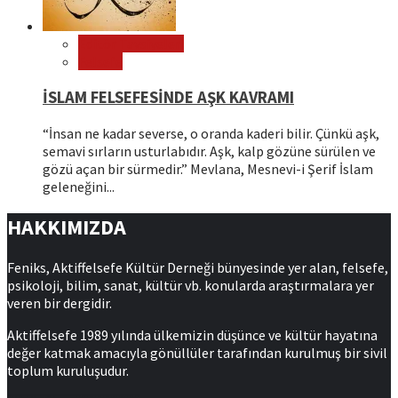
Editör Tavsiyeleri
Felsefe
İSLAM FELSEFESİNDE AŞK KAVRAMI
“İnsan ne kadar severse, o oranda kaderi bilir. Çünkü aşk,
semavi sırların usturlabıdır. Aşk, kalp gözüne sürülen ve
gözü açan bir sürmedir.” Mevlana, Mesnevi-i Şerif İslam
geleneğini...
HAKKIMIZDA
Feniks, Aktiffelsefe Kültür Derneği bünyesinde yer alan, felsefe,
psikoloji, bilim, sanat, kültür vb. konularda araştırmalara yer
veren bir dergidir.
Aktiffelsefe 1989 yılında ülkemizin düşünce ve kültür hayatına
değer katmak amacıyla gönüllüler tarafından kurulmuş bir sivil
toplum kuruluşudur.