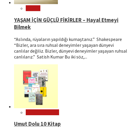
Felsefe
YAŞAM İÇİN GÜÇLÜ FİKİRLER – Hayal Etmeyi
Bilmek
“Aslında, rüyaların yapıldığı kumaştanız.” Shakespeare
“Bizler, ara sıra ruhsal deneyimler yaşayan dünyevi
canlılar değiliz. Bizler, dünyevi deneyimler yaşayan ruhsal
canlılarız.” Satish Kumar Bu iki söz,...
Kitap Tavsiyeleri
Umut Dolu 10 Kitap