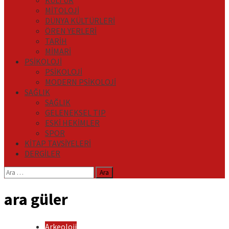
KÜLTÜR
MİTOLOJİ
DÜNYA KÜLTÜRLERİ
ÖREN YERLERİ
TARİH
MİMARİ
PSİKOLOJİ
PSİKOLOJİ
MODERN PSİKOLOJİ
SAĞLIK
SAĞLIK
GELENEKSEL TIP
ESKİ HEKİMLER
SPOR
KİTAP TAVSİYELERİ
DERGİLER
Arama:
ara güler
Arkeoloji