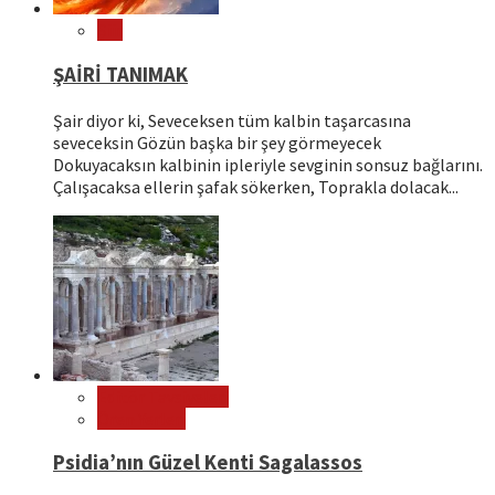
Şiir
ŞAİRİ TANIMAK
Şair diyor ki, Seveceksen tüm kalbin taşarcasına
seveceksin Gözün başka bir şey görmeyecek
Dokuyacaksın kalbinin ipleriyle sevginin sonsuz bağlarını.
Çalışacaksa ellerin şafak sökerken, Toprakla dolacak...
Editör Tavsiyeleri
Ören Yerleri
Psidia’nın Güzel Kenti Sagalassos