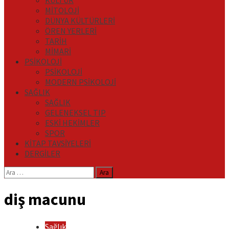
KÜLTÜR
MİTOLOJİ
DÜNYA KÜLTÜRLERİ
ÖREN YERLERİ
TARİH
MİMARİ
PSİKOLOJİ
PSİKOLOJİ
MODERN PSİKOLOJİ
SAĞLIK
SAĞLIK
GELENEKSEL TIP
ESKİ HEKİMLER
SPOR
KİTAP TAVSİYELERİ
DERGİLER
Arama:
diş macunu
Sağlık