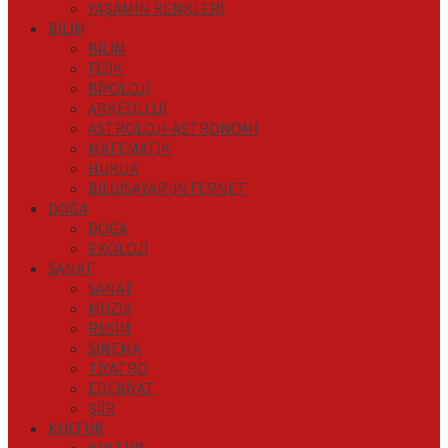
YAŞAMIN RENKLERİ
BİLİM
BİLİM
FİZİK
BİYOLOJİ
ARKEOLOJİ
ASTROLOJİ-ASTRONOMİ
MATEMATİK
HUKUK
BİLGİSAYAR-İNTERNET
DOĞA
DOĞA
EKOLOJİ
SANAT
SANAT
MÜZİK
RESİM
SİNEMA
TİYATRO
EDEBİYAT
ŞİİR
KÜLTÜR