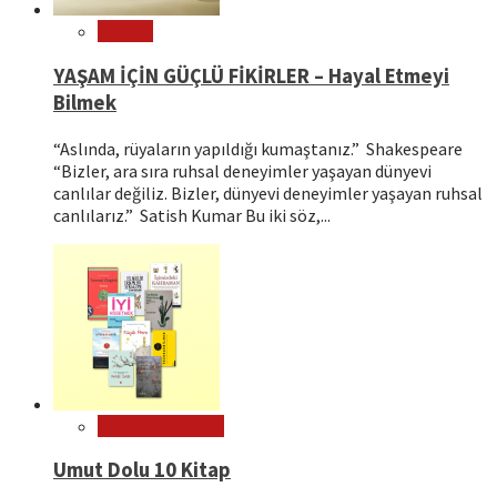
Felsefe
YAŞAM İÇİN GÜÇLÜ FİKİRLER – Hayal Etmeyi
Bilmek
“Aslında, rüyaların yapıldığı kumaştanız.” Shakespeare
“Bizler, ara sıra ruhsal deneyimler yaşayan dünyevi
canlılar değiliz. Bizler, dünyevi deneyimler yaşayan ruhsal
canlılarız.” Satish Kumar Bu iki söz,...
Kitap Tavsiyeleri
Umut Dolu 10 Kitap