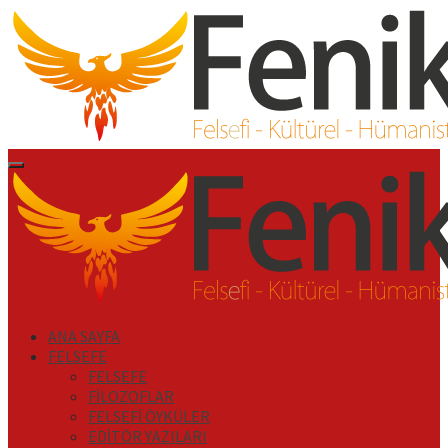
İçeriği
Geç
Primary
Menu
ANA SAYFA
FELSEFE
FELSEFE
FİLOZOFLAR
FELSEFİ ÖYKÜLER
EDİTÖR YAZILARI