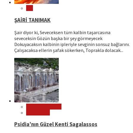
Şiir
ŞAİRİ TANIMAK
Şair diyor ki, Seveceksen tüm kalbin taşarcasına
seveceksin Gözün başka bir şey görmeyecek
Dokuyacaksın kalbinin ipleriyle sevginin sonsuz bağlarını.
Çalışacaksa ellerin şafak sökerken, Toprakla dolacak...
Editör Tavsiyeleri
Ören Yerleri
Psidia’nın Güzel Kenti Sagalassos