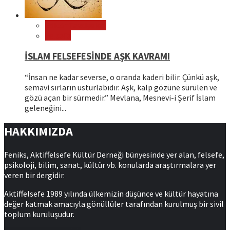
Editör Tavsiyeleri
Felsefe
İSLAM FELSEFESİNDE AŞK KAVRAMI
“İnsan ne kadar severse, o oranda kaderi bilir. Çünkü aşk,
semavi sırların usturlabıdır. Aşk, kalp gözüne sürülen ve
gözü açan bir sürmedir.” Mevlana, Mesnevi-i Şerif İslam
geleneğini...
HAKKIMIZDA
Feniks, Aktiffelsefe Kültür Derneği bünyesinde yer alan, felsefe,
psikoloji, bilim, sanat, kültür vb. konularda araştırmalara yer
veren bir dergidir.
Aktiffelsefe 1989 yılında ülkemizin düşünce ve kültür hayatına
değer katmak amacıyla gönüllüler tarafından kurulmuş bir sivil
toplum kuruluşudur.