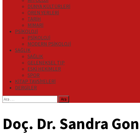
MİTOLOJİ
DÜNYA KÜLTÜRLERİ
ÖREN YERLERİ
TARİH
MİMARİ
PSİKOLOJİ
PSİKOLOJİ
MODERN PSİKOLOJİ
SAĞLIK
SAĞLIK
GELENEKSEL TIP
ESKİ HEKİMLER
SPOR
KİTAP TAVSİYELERİ
DERGİLER
Arama:
Doç. Dr. Sandra Gon