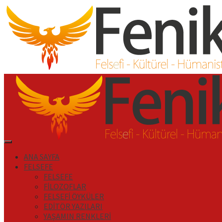
İçeriği
Geç
Primary
Menu
ANA SAYFA
FELSEFE
FELSEFE
FİLOZOFLAR
FELSEFİ ÖYKÜLER
EDİTÖR YAZILARI
YAŞAMIN RENKLERİ