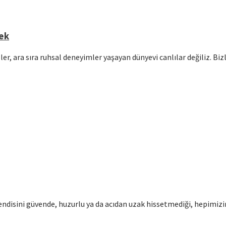
mek
er, ara sıra ruhsal deneyimler yaşayan dünyevi canlılar değiliz. Bi
disini güvende, huzurlu ya da acıdan uzak hissetmediği, hepimizin