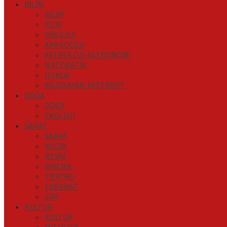
BİLİM
BİLİM
FİZİK
BİYOLOJİ
ARKEOLOJİ
ASTROLOJİ-ASTRONOMİ
MATEMATİK
HUKUK
BİLGİSAYAR-İNTERNET
DOĞA
DOĞA
EKOLOJİ
SANAT
SANAT
MÜZİK
RESİM
SİNEMA
TİYATRO
EDEBİYAT
ŞİİR
KÜLTÜR
KÜLTÜR