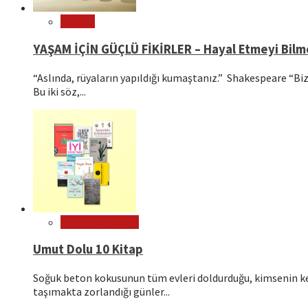
Felsefe
YAŞAM İÇİN GÜÇLÜ FİKİRLER – Hayal Etmeyi Bil
“Aslında, rüyaların yapıldığı kumaştanız.” Shakespeare “Bizl
Bu iki söz,...
Kitap Tavsiyeleri
Umut Dolu 10 Kitap
Soğuk beton kokusunun tüm evleri doldurduğu, kimsenin ken
taşımakta zorlandığı günler...