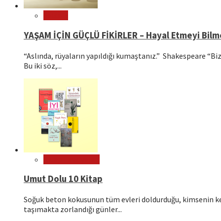
Felsefe
YAŞAM İÇİN GÜÇLÜ FİKİRLER – Hayal Etmeyi Bil
“Aslında, rüyaların yapıldığı kumaştanız.” Shakespeare “Bizl
Bu iki söz,...
Kitap Tavsiyeleri
Umut Dolu 10 Kitap
Soğuk beton kokusunun tüm evleri doldurduğu, kimsenin ken
taşımakta zorlandığı günler...