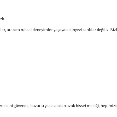
mek
er, ara sıra ruhsal deneyimler yaşayan dünyevi canlılar değiliz. Bi
disini güvende, huzurlu ya da acıdan uzak hissetmediği, hepimizin