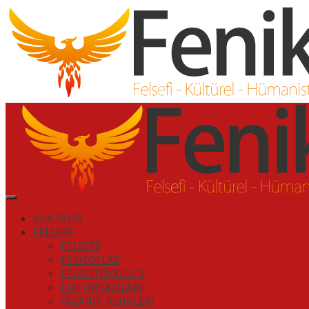
İçeriği
Geç
Primary
Menu
ANA SAYFA
FELSEFE
FELSEFE
FİLOZOFLAR
FELSEFİ ÖYKÜLER
EDİTÖR YAZILARI
YAŞAMIN RENKLERİ