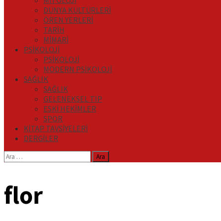
MİTOLOJİ
DÜNYA KÜLTÜRLERİ
ÖREN YERLERİ
TARİH
MİMARİ
PSİKOLOJİ
PSİKOLOJİ
MODERN PSİKOLOJİ
SAĞLIK
SAĞLIK
GELENEKSEL TIP
ESKİ HEKİMLER
SPOR
KİTAP TAVSİYELERİ
DERGİLER
Arama:
flor