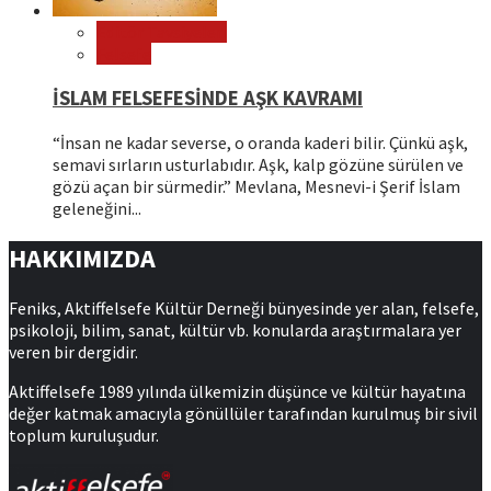
Editör Tavsiyeleri
Felsefe
İSLAM FELSEFESİNDE AŞK KAVRAMI
“İnsan ne kadar severse, o oranda kaderi bilir. Çünkü aşk,
semavi sırların usturlabıdır. Aşk, kalp gözüne sürülen ve
gözü açan bir sürmedir.” Mevlana, Mesnevi-i Şerif İslam
geleneğini...
HAKKIMIZDA
Feniks, Aktiffelsefe Kültür Derneği bünyesinde yer alan, felsefe,
psikoloji, bilim, sanat, kültür vb. konularda araştırmalara yer
veren bir dergidir.
Aktiffelsefe 1989 yılında ülkemizin düşünce ve kültür hayatına
değer katmak amacıyla gönüllüler tarafından kurulmuş bir sivil
toplum kuruluşudur.