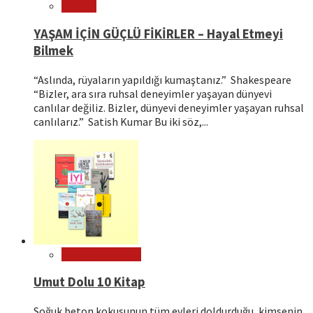
Felsefe
YAŞAM İÇİN GÜÇLÜ FİKİRLER – Hayal Etmeyi
Bilmek
“Aslında, rüyaların yapıldığı kumaştanız.” Shakespeare
“Bizler, ara sıra ruhsal deneyimler yaşayan dünyevi
canlılar değiliz. Bizler, dünyevi deneyimler yaşayan ruhsal
canlılarız.” Satish Kumar Bu iki söz,...
Kitap Tavsiyeleri
Umut Dolu 10 Kitap
Soğuk beton kokusunun tüm evleri doldurduğu, kimsenin