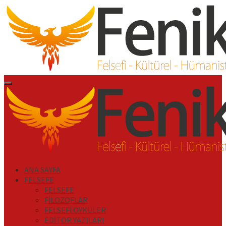
İçeriği
Geç
Primary
Menu
ANA SAYFA
FELSEFE
FELSEFE
FİLOZOFLAR
FELSEFİ ÖYKÜLER
EDİTÖR YAZILARI