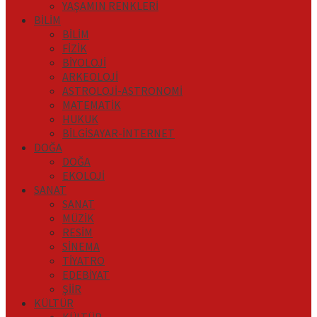
YAŞAMIN RENKLERİ
BİLİM
BİLİM
FİZİK
BİYOLOJİ
ARKEOLOJİ
ASTROLOJİ-ASTRONOMİ
MATEMATİK
HUKUK
BİLGİSAYAR-İNTERNET
DOĞA
DOĞA
EKOLOJİ
SANAT
SANAT
MÜZİK
RESİM
SİNEMA
TİYATRO
EDEBİYAT
ŞİİR
KÜLTÜR