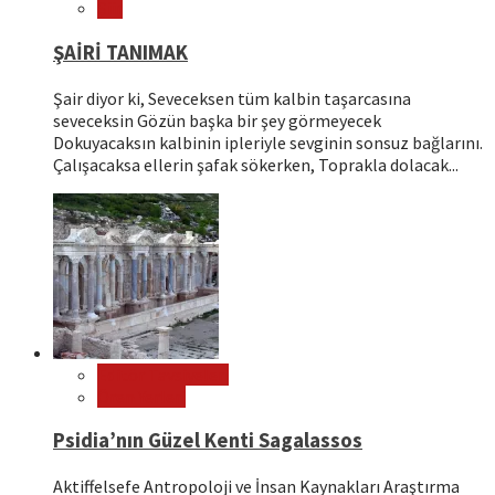
Şiir
ŞAİRİ TANIMAK
Şair diyor ki, Seveceksen tüm kalbin taşarcasına
seveceksin Gözün başka bir şey görmeyecek
Dokuyacaksın kalbinin ipleriyle sevginin sonsuz bağlarını.
Çalışacaksa ellerin şafak sökerken, Toprakla dolacak...
Editör Tavsiyeleri
Ören Yerleri
Psidia’nın Güzel Kenti Sagalassos
Aktiffelsefe Antropoloji ve İnsan Kaynakları Araştırma