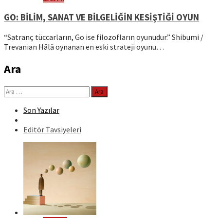
GO: BİLİM, SANAT VE BİLGELİĞİN KESİŞTİĞİ OYUN
“Satranç tüccarların, Go ise filozofların oyunudur.” Shibumi /
Trevanian Hâlâ oynanan en eski strateji oyunu…
Ara
Arama:
Son Yazılar
Editör Tavsiyeleri