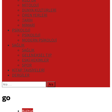
KÜLTÜR
MİTOLOJİ
DÜNYA KÜLTÜRLERİ
ÖREN YERLERİ
TARİH
MİMARİ
PSİKOLOJİ
PSİKOLOJİ
MODERN PSİKOLOJİ
SAĞLIK
SAĞLIK
GELENEKSEL TIP
ESKİ HEKİMLER
SPOR
KİTAP TAVSİYELERİ
DERGİLER
Arama:
go
Kültür