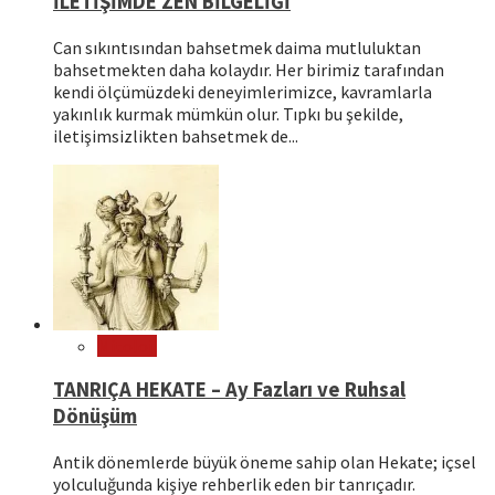
İLETİŞİMDE ZEN BİLGELİĞİ
Can sıkıntısından bahsetmek daima mutluluktan
bahsetmekten daha kolaydır. Her birimiz tarafından
kendi ölçümüzdeki deneyimlerimizce, kavramlarla
yakınlık kurmak mümkün olur. Tıpkı bu şekilde,
iletişimsizlikten bahsetmek de...
Mitoloji
TANRIÇA HEKATE – Ay Fazları ve Ruhsal
Dönüşüm
Antik dönemlerde büyük öneme sahip olan Hekate; içsel
yolculuğunda kişiye rehberlik eden bir tanrıçadır.