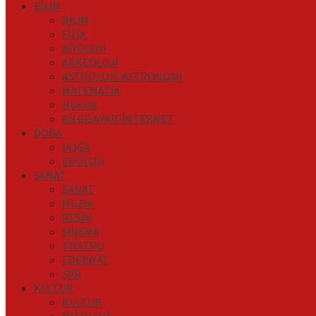
BİLİM
BİLİM
FİZİK
BİYOLOJİ
ARKEOLOJİ
ASTROLOJİ-ASTRONOMİ
MATEMATİK
HUKUK
BİLGİSAYAR-İNTERNET
DOĞA
DOĞA
EKOLOJİ
SANAT
SANAT
MÜZİK
RESİM
SİNEMA
TİYATRO
EDEBİYAT
ŞİİR
KÜLTÜR
KÜLTÜR