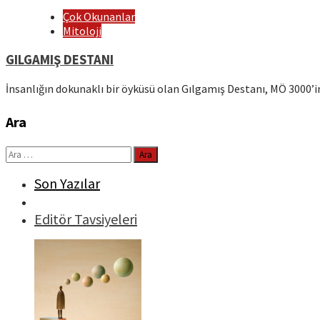
Çok Okunanlar
Mitoloji
GILGAMIŞ DESTANI
İnsanlığın dokunaklı bir öyküsü olan Gılgamış Destanı, MÖ 3000’i
Ara
Arama:
Son Yazılar
Editör Tavsiyeleri