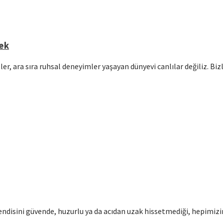
mek
er, ara sıra ruhsal deneyimler yaşayan dünyevi canlılar değiliz. Bi
disini güvende, huzurlu ya da acıdan uzak hissetmediği, hepimizin