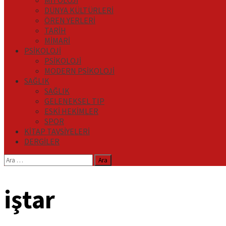
MİTOLOJİ
DÜNYA KÜLTÜRLERİ
ÖREN YERLERİ
TARİH
MİMARİ
PSİKOLOJİ
PSİKOLOJİ
MODERN PSİKOLOJİ
SAĞLIK
SAĞLIK
GELENEKSEL TIP
ESKİ HEKİMLER
SPOR
KİTAP TAVSİYELERİ
DERGİLER
Arama:
iştar