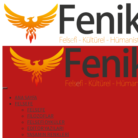
İçeriği
Geç
Primary
Menu
ANA SAYFA
FELSEFE
FELSEFE
FİLOZOFLAR
FELSEFİ ÖYKÜLER
EDİTÖR YAZILARI
YAŞAMIN RENKLERİ