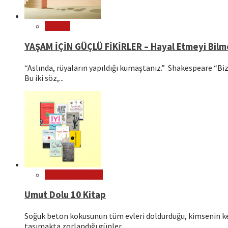
Felsefe
YAŞAM İÇİN GÜÇLÜ FİKİRLER – Hayal Etmeyi Bil
“Aslında, rüyaların yapıldığı kumaştanız.” Shakespeare “Bizl
Bu iki söz,...
Kitap Tavsiyeleri
Umut Dolu 10 Kitap
Soğuk beton kokusunun tüm evleri doldurduğu, kimsenin ken
taşımakta zorlandığı günler...