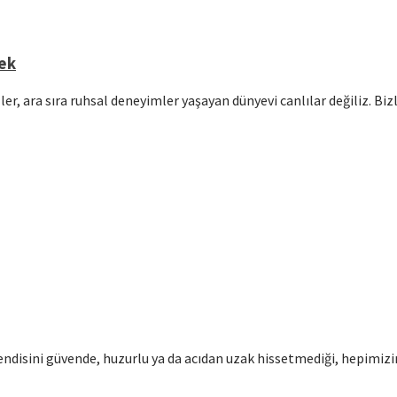
mek
er, ara sıra ruhsal deneyimler yaşayan dünyevi canlılar değiliz. Bi
disini güvende, huzurlu ya da acıdan uzak hissetmediği, hepimizin