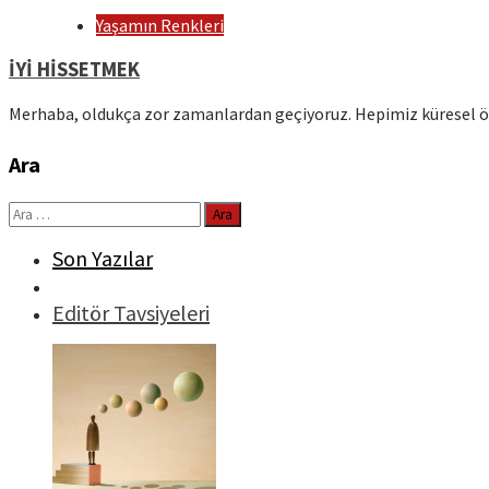
Yaşamın Renkleri
İYİ HİSSETMEK
Merhaba, oldukça zor zamanlardan geçiyoruz. Hepimiz küresel ölç
Ara
Arama:
Son Yazılar
Editör Tavsiyeleri