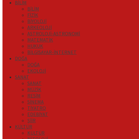
BİLİM
BİLİM
FİZİK
BİYOLOJİ
ARKEOLOJİ
ASTROLOJİ-ASTRONOMİ
MATEMATİK
HUKUK
BİLGİSAYAR-İNTERNET
DOĞA
DOĞA
EKOLOJİ
SANAT
SANAT
MÜZİK
RESİM
SİNEMA
TİYATRO
EDEBİYAT
ŞİİR
KÜLTÜR
KÜLTÜR