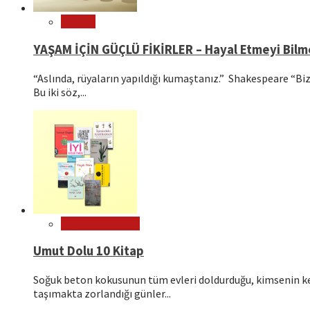
Felsefe
YAŞAM İÇİN GÜÇLÜ FİKİRLER – Hayal Etmeyi Bil
“Aslında, rüyaların yapıldığı kumaştanız.” Shakespeare “Bizl
Bu iki söz,...
Kitap Tavsiyeleri
Umut Dolu 10 Kitap
Soğuk beton kokusunun tüm evleri doldurduğu, kimsenin ken
taşımakta zorlandığı günler...