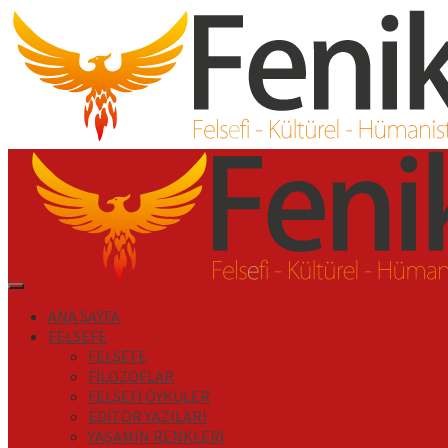
İçeriği
Geç
Primary
Menu
ANA SAYFA
FELSEFE
FELSEFE
FİLOZOFLAR
FELSEFİ ÖYKÜLER
EDİTÖR YAZILARI
YAŞAMIN RENKLERİ