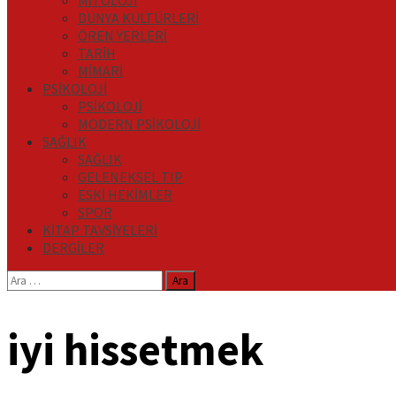
MİTOLOJİ
DÜNYA KÜLTÜRLERİ
ÖREN YERLERİ
TARİH
MİMARİ
PSİKOLOJİ
PSİKOLOJİ
MODERN PSİKOLOJİ
SAĞLIK
SAĞLIK
GELENEKSEL TIP
ESKİ HEKİMLER
SPOR
KİTAP TAVSİYELERİ
DERGİLER
Arama:
iyi hissetmek