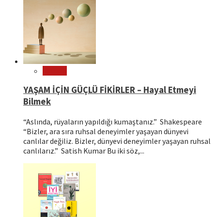
Felsefe
YAŞAM İÇİN GÜÇLÜ FİKİRLER – Hayal Etmeyi
Bilmek
“Aslında, rüyaların yapıldığı kumaştanız.” Shakespeare
“Bizler, ara sıra ruhsal deneyimler yaşayan dünyevi
canlılar değiliz. Bizler, dünyevi deneyimler yaşayan ruhsal
canlılarız.” Satish Kumar Bu iki söz,...