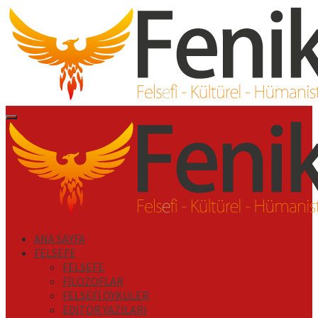
İçeriği
Geç
Primary
Menu
ANA SAYFA
FELSEFE
FELSEFE
FİLOZOFLAR
FELSEFİ ÖYKÜLER
EDİTÖR YAZILARI