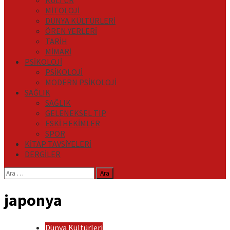
KÜLTÜR
MİTOLOJİ
DÜNYA KÜLTÜRLERİ
ÖREN YERLERİ
TARİH
MİMARİ
PSİKOLOJİ
PSİKOLOJİ
MODERN PSİKOLOJİ
SAĞLIK
SAĞLIK
GELENEKSEL TIP
ESKİ HEKİMLER
SPOR
KİTAP TAVSİYELERİ
DERGİLER
Arama:
japonya
Dünya Kültürleri