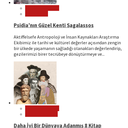
Editör Tavsiyeleri
Ören Yerleri
Psidia’nın Güzel Kenti Sagalassos
Aktiffelsefe Antropoloji ve İnsan Kaynakları Araştırma
Ekibimiz ile tarihi ve kültürel değerler açısından zengin
bir ülkede yaşamanın sağladığı olanakları değerlendirip,
gezilerimizi birer tecrübeye dönüştürmeye ve...
Editör Tavsiyeleri
Kitap Tavsiyeleri
Daha İyi Bir Dünyaya Adanmış 8 Kitap