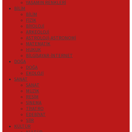
YAŞAMIN RENKLERİ
BİLİM
BİLİM
FİZİK
BİYOLOJİ
ARKEOLOJİ
ASTROLOJİ-ASTRONOMİ
MATEMATİK
HUKUK
BİLGİSAYAR-İNTERNET
DOĞA
DOĞA
EKOLOJİ
SANAT
SANAT
MÜZİK
RESİM
SİNEMA
TİYATRO
EDEBİYAT
ŞİİR
KÜLTÜR