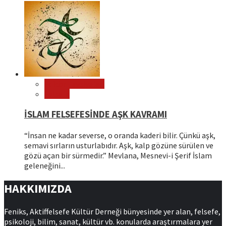
Editör Tavsiyeleri
Felsefe
İSLAM FELSEFESİNDE AŞK KAVRAMI
“İnsan ne kadar severse, o oranda kaderi bilir. Çünkü aşk,
semavi sırların usturlabıdır. Aşk, kalp gözüne sürülen ve
gözü açan bir sürmedir.” Mevlana, Mesnevi-i Şerif İslam
geleneğini...
HAKKIMIZDA
Feniks, Aktiffelsefe Kültür Derneği bünyesinde yer alan, felsefe,
psikoloji, bilim, sanat, kültür vb. konularda araştırmalara yer