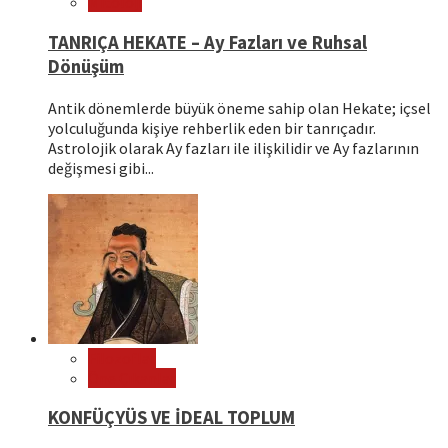
Mitoloji
TANRIÇA HEKATE – Ay Fazları ve Ruhsal
Dönüşüm
Antik dönemlerde büyük öneme sahip olan Hekate; içsel
yolculuğunda kişiye rehberlik eden bir tanrıçadır.
Astrolojik olarak Ay fazları ile ilişkilidir ve Ay fazlarının
değişmesi gibi...
Filozoflar
Öne Çıkanlar
KONFÜÇYÜS VE İDEAL TOPLUM