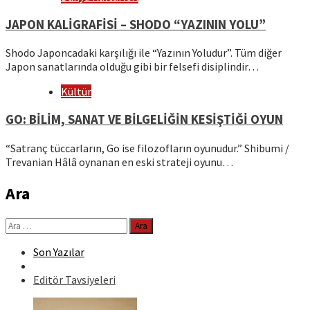
JAPON KALİGRAFİSİ – SHODO “YAZININ YOLU”
Shodo Japoncadaki karşılığı ile “Yazının Yoludur”. Tüm diğer
Japon sanatlarında olduğu gibi bir felsefi disiplindir…
Kültür
GO: BİLİM, SANAT VE BİLGELİĞİN KESİŞTİĞİ OYUN
“Satranç tüccarların, Go ise filozofların oyunudur.” Shibumi /
Trevanian Hâlâ oynanan en eski strateji oyunu…
Ara
Arama:
Son Yazılar
Editör Tavsiyeleri