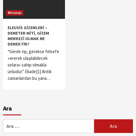
Mitoloji
ELEUSİS GİZEMLERİ –
DEMETER MİTİ, GİZEM
MERKEZİ OLMAK NE
DEMEKTİR?
“Gerek tıp, gerekse felsefe
«ererek ulaşılabilecek
sırlara» sahip olmakla
ünlüdür.” Eliade[1] Antik
zamanlardan bu yana…
Ara
Arama: