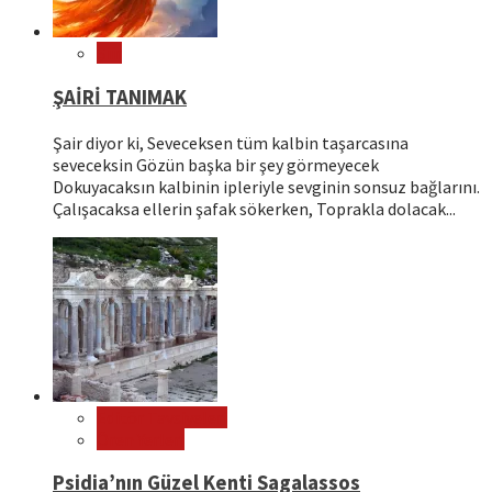
Şiir
ŞAİRİ TANIMAK
Şair diyor ki, Seveceksen tüm kalbin taşarcasına
seveceksin Gözün başka bir şey görmeyecek
Dokuyacaksın kalbinin ipleriyle sevginin sonsuz bağlarını.
Çalışacaksa ellerin şafak sökerken, Toprakla dolacak...
Editör Tavsiyeleri
Ören Yerleri
Psidia’nın Güzel Kenti Sagalassos