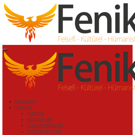
İçeriği
Geç
Primary
Menu
ANA SAYFA
FELSEFE
FELSEFE
FİLOZOFLAR
FELSEFİ ÖYKÜLER
EDİTÖR YAZILARI