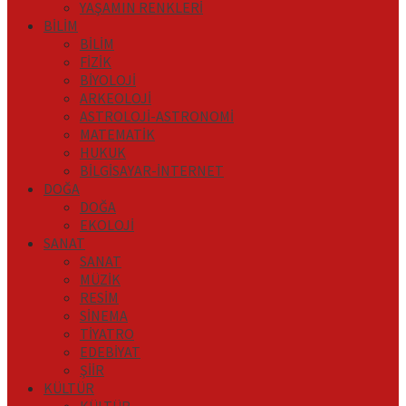
YAŞAMIN RENKLERİ
BİLİM
BİLİM
FİZİK
BİYOLOJİ
ARKEOLOJİ
ASTROLOJİ-ASTRONOMİ
MATEMATİK
HUKUK
BİLGİSAYAR-İNTERNET
DOĞA
DOĞA
EKOLOJİ
SANAT
SANAT
MÜZİK
RESİM
SİNEMA
TİYATRO
EDEBİYAT
ŞİİR
KÜLTÜR