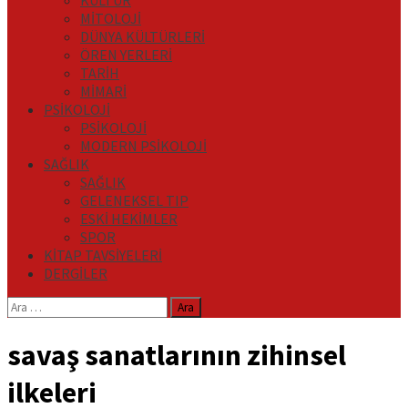
KÜLTÜR
MİTOLOJİ
DÜNYA KÜLTÜRLERİ
ÖREN YERLERİ
TARİH
MİMARİ
PSİKOLOJİ
PSİKOLOJİ
MODERN PSİKOLOJİ
SAĞLIK
SAĞLIK
GELENEKSEL TIP
ESKİ HEKİMLER
SPOR
KİTAP TAVSİYELERİ
DERGİLER
Arama:
savaş sanatlarının zihinsel
ilkeleri