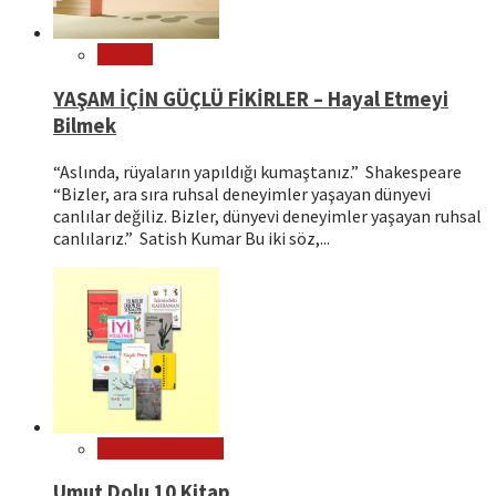
Felsefe
YAŞAM İÇİN GÜÇLÜ FİKİRLER – Hayal Etmeyi
Bilmek
“Aslında, rüyaların yapıldığı kumaştanız.” Shakespeare
“Bizler, ara sıra ruhsal deneyimler yaşayan dünyevi
canlılar değiliz. Bizler, dünyevi deneyimler yaşayan ruhsal
canlılarız.” Satish Kumar Bu iki söz,...
Kitap Tavsiyeleri
Umut Dolu 10 Kitap