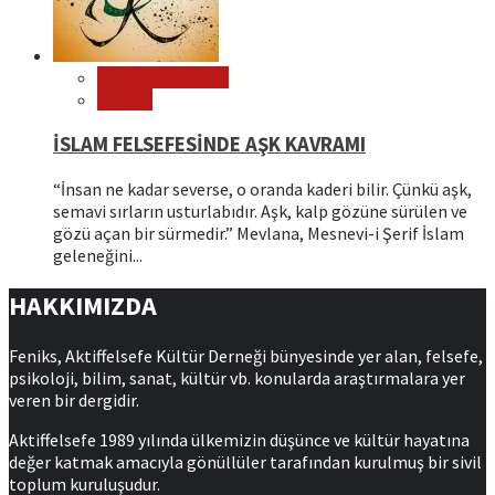
Editör Tavsiyeleri
Felsefe
İSLAM FELSEFESİNDE AŞK KAVRAMI
“İnsan ne kadar severse, o oranda kaderi bilir. Çünkü aşk,
semavi sırların usturlabıdır. Aşk, kalp gözüne sürülen ve
gözü açan bir sürmedir.” Mevlana, Mesnevi-i Şerif İslam
geleneğini...
HAKKIMIZDA
Feniks, Aktiffelsefe Kültür Derneği bünyesinde yer alan, felsefe,
psikoloji, bilim, sanat, kültür vb. konularda araştırmalara yer
veren bir dergidir.
Aktiffelsefe 1989 yılında ülkemizin düşünce ve kültür hayatına
değer katmak amacıyla gönüllüler tarafından kurulmuş bir sivil
toplum kuruluşudur.