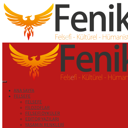
İçeriği
Geç
Primary
Menu
ANA SAYFA
FELSEFE
FELSEFE
FİLOZOFLAR
FELSEFİ ÖYKÜLER
EDİTÖR YAZILARI
YAŞAMIN RENKLERİ