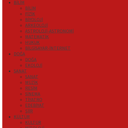
BİLİM
BİLİM
FİZİK
BİYOLOJİ
ARKEOLOJİ
ASTROLOJİ-ASTRONOMİ
MATEMATİK
HUKUK
BİLGİSAYAR-İNTERNET
DOĞA
DOĞA
EKOLOJİ
SANAT
SANAT
MÜZİK
RESİM
SİNEMA
TİYATRO
EDEBİYAT
ŞİİR
KÜLTÜR
KÜLTÜR