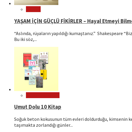
Felsefe
YAŞAM İÇİN GÜÇLÜ FİKİRLER – Hayal Etmeyi Bil
“Aslında, rüyaların yapıldığı kumaştanız.” Shakespeare “Bizl
Bu iki söz,...
Kitap Tavsiyeleri
Umut Dolu 10 Kitap
Soğuk beton kokusunun tüm evleri doldurduğu, kimsenin ken
taşımakta zorlandığı günler...