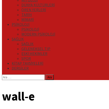
MİTOLOJİ
DÜNYA KÜLTÜRLERİ
ÖREN YERLERİ
TARİH
MİMARİ
PSİKOLOJİ
PSİKOLOJİ
MODERN PSİKOLOJİ
SAĞLIK
SAĞLIK
GELENEKSEL TIP
ESKİ HEKİMLER
SPOR
KİTAP TAVSİYELERİ
DERGİLER
Arama:
wall-e