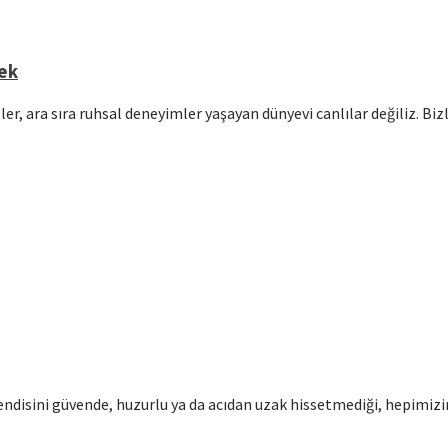
mek
er, ara sıra ruhsal deneyimler yaşayan dünyevi canlılar değiliz. Bi
disini güvende, huzurlu ya da acıdan uzak hissetmediği, hepimizin