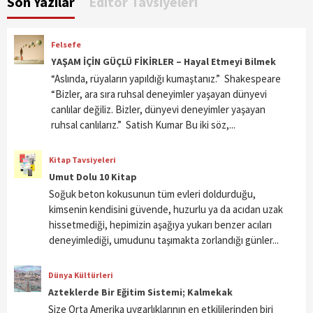
Son Yazılar
Editör Tavsiyeleri
Felsefe
YAŞAM İÇİN GÜÇLÜ FİKİRLER – Hayal Etmeyi Bilmek
“Aslında, rüyaların yapıldığı kumaştanız.” Shakespeare
“Bizler, ara sıra ruhsal deneyimler yaşayan dünyevi
canlılar değiliz. Bizler, dünyevi deneyimler yaşayan
ruhsal canlılarız.” Satish Kumar Bu iki söz,...
Kitap Tavsiyeleri
Umut Dolu 10 Kitap
Soğuk beton kokusunun tüm evleri doldurduğu,
kimsenin kendisini güvende, huzurlu ya da acıdan uzak
hissetmediği, hepimizin aşağıya yukarı benzer acıları
deneyimlediği, umudunu taşımakta zorlandığı günler...
Dünya Kültürleri
Azteklerde Bir Eğitim Sistemi; Kalmekak
Size Orta Amerika uygarlıklarının en etkililerinden biri