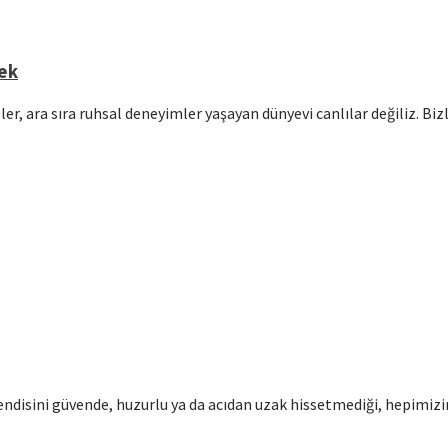
mek
er, ara sıra ruhsal deneyimler yaşayan dünyevi canlılar değiliz. Bi
disini güvende, huzurlu ya da acıdan uzak hissetmediği, hepimizin