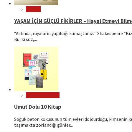
Felsefe
YAŞAM İÇİN GÜÇLÜ FİKİRLER – Hayal Etmeyi Bil
“Aslında, rüyaların yapıldığı kumaştanız.” Shakespeare “Bizl
Bu iki söz,...
Kitap Tavsiyeleri
Umut Dolu 10 Kitap
Soğuk beton kokusunun tüm evleri doldurduğu, kimsenin ken
taşımakta zorlandığı günler...