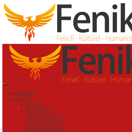
İçeriği
Geç
Primary
Menu
ANA SAYFA
FELSEFE
FELSEFE
FİLOZOFLAR
FELSEFİ ÖYKÜLER
EDİTÖR YAZILARI
YAŞAMIN RENKLERİ