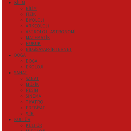
BİLİM
BİLİM
FİZİK
BİYOLOJİ
ARKEOLOJİ
ASTROLOJİ-ASTRONOMİ
MATEMATİK
HUKUK
BİLGİSAYAR-İNTERNET
DOĞA
DOĞA
EKOLOJİ
SANAT
SANAT
MÜZİK
RESİM
SİNEMA
TİYATRO
EDEBİYAT
ŞİİR
KÜLTÜR
KÜLTÜR