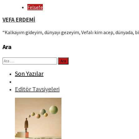
Felsefe
VEFA ERDEMİ
“Kalkayım gideyim, dünyayı gezeyim, Vefalı kim acep, dünyada, bi
Ara
Arama:
Son Yazılar
Editör Tavsiyeleri