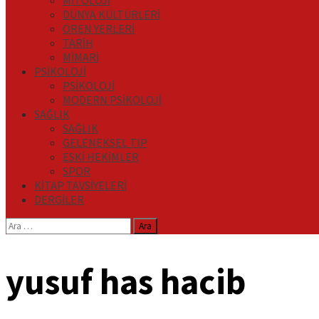
MİTOLOJİ
DÜNYA KÜLTÜRLERİ
ÖREN YERLERİ
TARİH
MİMARİ
PSİKOLOJİ
PSİKOLOJİ
MODERN PSİKOLOJİ
SAĞLIK
SAĞLIK
GELENEKSEL TIP
ESKİ HEKİMLER
SPOR
KİTAP TAVSİYELERİ
DERGİLER
Arama:
yusuf has hacib