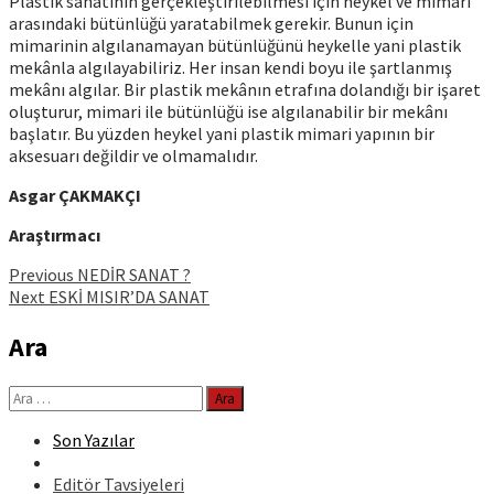
Plastik sanatının gerçekleştirilebilmesi için heykel ve mimari
arasındaki bütünlüğü yaratabilmek gerekir. Bunun için
mimarinin algılanamayan bütünlüğünü heykelle yani plastik
mekânla algılayabiliriz. Her insan kendi boyu ile şartlanmış
mekânı algılar. Bir plastik mekânın etrafına dolandığı bir işaret
oluşturur, mimari ile bütünlüğü ise algılanabilir bir mekânı
başlatır. Bu yüzden heykel yani plastik mimari yapının bir
aksesuarı değildir ve olmamalıdır.
Asgar ÇAKMAKÇI
Araştırmacı
Continue
Previous
NEDİR SANAT ?
Next
ESKİ MISIR’DA SANAT
Reading
Ara
Arama:
Son Yazılar
Editör Tavsiyeleri