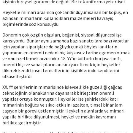
kişinin bireysel görümü de değildi. Bir tek üniforma yeterliydi.
Heykelle mimari arasında çoktandır duyumsanan bir kopuş, en
azından mimarların kullandıkları malzemeleri kavrayış
biçimlerinde söz konusuydu.
Dönemin çok özgün olguları, beğenisi, siyasal düşüncesi işe
karışıyordu. Bunlar aynı zamanda bazı sanatçılara bazı yapıtlar
için yapılan siparişlere de bağlıydı çünkü böylesi anıtların
yapımının en önemli nedeni hiç kuşkusuz tarihe egemen olmak
ve onu özetlemek arzusudur. 18. YY’ın kültürlü burjuva sınıfı,
önemli kişi ve sanatçıların anısını yüceltmek için heykeller
dikerek kendi tinsel temsillerinin kişiliklerinde kendilerini
ülküselleştirdi.
XX. YY şehirlerinin mimarisinde işlevsellikle güzelliği çağdaş
teknolojinin olanaklarına dayanarak birleştiren önemli
yapıtlar ortaya konmuştur. Heykeller ise şehirlerdeki katı
mimarinin boğucu ve sıkıcı etkisini azaltan, tinsel bir anlam
taşıyan bir görevi üstlenmiştir. Heykelin alanlarda ve mimari
yapı ile birlikte düşünülmesi, heykel ve mekân kavramını
birlikte getirmiştir.