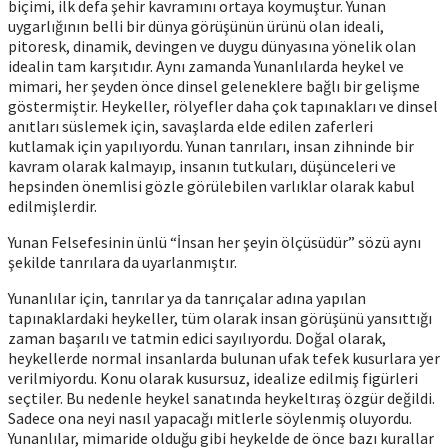
biçimi, ilk defa şehir kavramını ortaya koymuştur. Yunan
uygarlığının belli bir dünya görüşünün ürünü olan ideali,
pitoresk, dinamik, devingen ve duygu dünyasına yönelik olan
idealin tam karşıtıdır. Aynı zamanda Yunanlılarda heykel ve
mimari, her şeyden önce dinsel geleneklere bağlı bir gelişme
göstermiştir. Heykeller, rölyefler daha çok tapınakları ve dinsel
anıtları süslemek için, savaşlarda elde edilen zaferleri
kutlamak için yapılıyordu. Yunan tanrıları, insan zihninde bir
kavram olarak kalmayıp, insanın tutkuları, düşünceleri ve
hepsinden önemlisi gözle görülebilen varlıklar olarak kabul
edilmişlerdir.
Yunan Felsefesinin ünlü “İnsan her şeyin ölçüsüdür” sözü aynı
şekilde tanrılara da uyarlanmıştır.
Yunanlılar için, tanrılar ya da tanrıçalar adına yapılan
tapınaklardaki heykeller, tüm olarak insan görüşünü yansıttığı
zaman başarılı ve tatmin edici sayılıyordu. Doğal olarak,
heykellerde normal insanlarda bulunan ufak tefek kusurlara yer
verilmiyordu. Konu olarak kusursuz, idealize edilmiş figürleri
seçtiler. Bu nedenle heykel sanatında heykeltıraş özgür değildi.
Sadece ona neyi nasıl yapacağı mitlerle söylenmiş oluyordu.
Yunanlılar, mimaride olduğu gibi heykelde de önce bazı kurallar