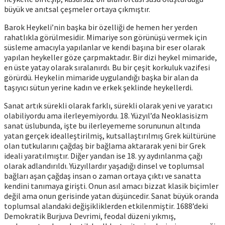
büyük ve anıtsal çeşmeler ortaya çıkmıştır.
Barok Heykeli’nin başka bir özelliği de hemen her yerden
rahatlıkla görülmesidir. Mimariye son görünüşü vermek için
süsleme amacıyla yapılanlar ve kendi başına bir eser olarak
yapılan heykeller göze çarpmaktadır. Bir dizi heykel mimaride,
en üste yatay olarak sıralanırdı. Bu bir çeşit korkuluk vazifesi
görürdü. Heykelin mimaride uygulandığı başka bir alan da
taşıyıcı sütun yerine kadın ve erkek şeklinde heykellerdi.
Sanat artık sürekli olarak farklı, sürekli olarak yeni ve yaratıcı
olabiliyordu ama ilerleyemiyordu. 18. Yüzyıl’da Neoklasisizm
sanat üslubunda, işte bu ilerleyememe sorununun altında
yatan gerçek idealleştirilmiş, kutsallaştırılmış Grek kültürüne
olan tutkularını çağdaş bir bağlama aktararak yeni bir Grek
ideali yaratılmıştır. Diğer yandan ise 18. yy aydınlanma çağı
olarak adlandırıldı. Yüzyıllardır yaşadığı dinsel ve toplumsal
bağları aşan çağdaş insan o zaman ortaya çıktı ve sanatta
kendini tanımaya girişti. Onun asıl amacı bizzat klasik biçimler
değil ama onun gerisinde yatan düşüncedir. Sanat büyük oranda
toplumsal alandaki değişikliklerden etkilenmiştir. 1688’deki
Demokratik Burjuva Devrimi, feodal düzeni yıkmış,