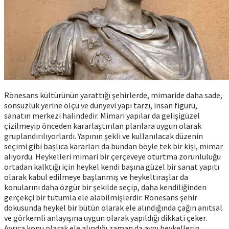
Rönesans kültürünün yarattığı şehirlerde, mimaride daha sade,
sonsuzluk yerine ölçü ve dünyevi yapı tarzı, insan figürü,
sanatın merkezi halindedir. Mimari yapılar da gelişigüzel
çizilmeyip önceden kararlaştırılan planlara uygun olarak
gruplandırılıyorlardı. Yapının şekli ve kullanılacak düzenin
seçimi gibi başlıca kararları da bundan böyle tek bir kişi, mimar
alıyordu. Heykelleri mimari bir çerçeveye oturtma zorunluluğu
ortadan kalktığı için heykel kendi başına güzel bir sanat yapıtı
olarak kabul edilmeye başlanmış ve heykeltıraşlar da
konularını daha özgür bir şekilde seçip, daha kendiliğinden
gerçekçi bir tutumla ele alabilmişlerdir. Rönesans şehir
dokusunda heykel bir bütün olarak ele alındığında çağın anıtsal
ve görkemli anlayışına uygun olarak yapıldığı dikkati çeker.
Ayrıca konu olarak ele alındığı zaman da aynı heykellerin