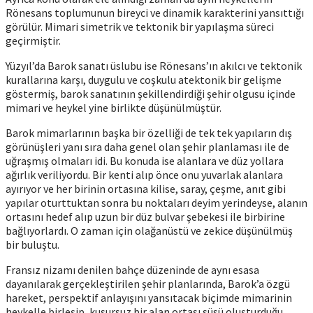
Rönesans toplumunun bireyci ve dinamik karakterini yansıttığı
görülür. Mimari simetrik ve tektonik bir yapılaşma süreci
geçirmiştir.
Yüzyıl’da Barok sanatı üslubu ise Rönesans’ın akılcı ve tektonik
kurallarına karşı, duygulu ve coşkulu atektonik bir gelişme
göstermiş, barok sanatının şekillendirdiği şehir olgusu içinde
mimari ve heykel yine birlikte düşünülmüştür.
Barok mimarlarının başka bir özelliği de tek tek yapıların dış
görünüşleri yanı sıra daha genel olan şehir planlaması ile de
uğraşmış olmaları idi. Bu konuda ise alanlara ve düz yollara
ağırlık veriliyordu. Bir kenti alıp önce onu yuvarlak alanlara
ayırıyor ve her birinin ortasına kilise, saray, çeşme, anıt gibi
yapılar oturttuktan sonra bu noktaları deyim yerindeyse, alanın
ortasını hedef alıp uzun bir düz bulvar şebekesi ile birbirine
bağlıyorlardı. O zaman için olağanüstü ve zekice düşünülmüş
bir buluştu.
Fransız nizamı denilen bahçe düzeninde de aynı esasa
dayanılarak gerçekleştirilen şehir planlarında, Barok’a özgü
hareket, perspektif anlayışını yansıtacak biçimde mimarinin
heykelle birleşip, kusursuz bir alan ortası süsü oluşturduğu