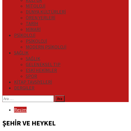
KÜLTÜR
MİTOLOJİ
DÜNYA KÜLTÜRLERİ
ÖREN YERLERİ
TARİH
MİMARİ
PSİKOLOJİ
PSİKOLOJİ
MODERN PSİKOLOJİ
SAĞLIK
SAĞLIK
GELENEKSEL TIP
ESKİ HEKİMLER
SPOR
KİTAP TAVSİYELERİ
DERGİLER
Arama:
Resim
ŞEHİR VE HEYKEL