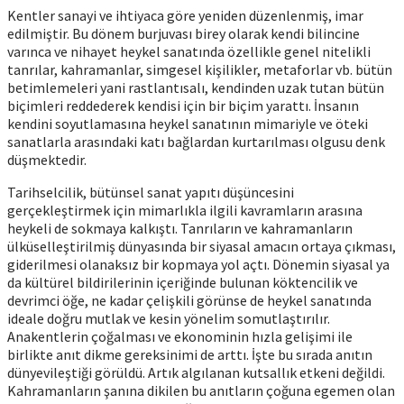
Kentler sanayi ve ihtiyaca göre yeniden düzenlenmiş, imar
edilmiştir. Bu dönem burjuvası birey olarak kendi bilincine
varınca ve nihayet heykel sanatında özellikle genel nitelikli
tanrılar, kahramanlar, simgesel kişilikler, metaforlar vb. bütün
betimlemeleri yani rastlantısalı, kendinden uzak tutan bütün
biçimleri reddederek kendisi için bir biçim yarattı. İnsanın
kendini soyutlamasına heykel sanatının mimariyle ve öteki
sanatlarla arasındaki katı bağlardan kurtarılması olgusu denk
düşmektedir.
Tarihselcilik, bütünsel sanat yapıtı düşüncesini
gerçekleştirmek için mimarlıkla ilgili kavramların arasına
heykeli de sokmaya kalkıştı. Tanrıların ve kahramanların
ülküselleştirilmiş dünyasında bir siyasal amacın ortaya çıkması,
giderilmesi olanaksız bir kopmaya yol açtı. Dönemin siyasal ya
da kültürel bildirilerinin içeriğinde bulunan köktencilik ve
devrimci öğe, ne kadar çelişkili görünse de heykel sanatında
ideale doğru mutlak ve kesin yönelim somutlaştırılır.
Anakentlerin çoğalması ve ekonominin hızla gelişimi ile
birlikte anıt dikme gereksinimi de arttı. İşte bu sırada anıtın
dünyevileştiği görüldü. Artık algılanan kutsallık etkeni değildi.
Kahramanların şanına dikilen bu anıtların çoğuna egemen olan