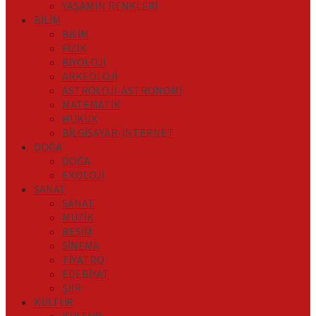
YAŞAMIN RENKLERİ
BİLİM
BİLİM
FİZİK
BİYOLOJİ
ARKEOLOJİ
ASTROLOJİ-ASTRONOMİ
MATEMATİK
HUKUK
BİLGİSAYAR-İNTERNET
DOĞA
DOĞA
EKOLOJİ
SANAT
SANAT
MÜZİK
RESİM
SİNEMA
TİYATRO
EDEBİYAT
ŞİİR
KÜLTÜR