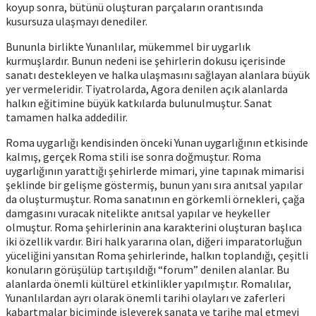
koyup sonra, bütünü oluşturan parçaların orantısında
kusursuza ulaşmayı denediler.
Bununla birlikte Yunanlılar, mükemmel bir uygarlık
kurmuşlardır. Bunun nedeni ise şehirlerin dokusu içerisinde
sanatı destekleyen ve halka ulaşmasını sağlayan alanlara büyük
yer vermeleridir. Tiyatrolarda, Agora denilen açık alanlarda
halkın eğitimine büyük katkılarda bulunulmuştur. Sanat
tamamen halka addedilir.
Roma uygarlığı kendisinden önceki Yunan uygarlığının etkisinde
kalmış, gerçek Roma stili ise sonra doğmuştur. Roma
uygarlığının yarattığı şehirlerde mimari, yine tapınak mimarisi
şeklinde bir gelişme göstermiş, bunun yanı sıra anıtsal yapılar
da oluşturmuştur. Roma sanatının en görkemli örnekleri, çağa
damgasını vuracak nitelikte anıtsal yapılar ve heykeller
olmuştur. Roma şehirlerinin ana karakterini oluşturan başlıca
iki özellik vardır. Biri halk yararına olan, diğeri imparatorluğun
yüceliğini yansıtan Roma şehirlerinde, halkın toplandığı, çeşitli
konuların görüşülüp tartışıldığı “forum” denilen alanlar. Bu
alanlarda önemli kültürel etkinlikler yapılmıştır. Romalılar,
Yunanlılardan ayrı olarak önemli tarihi olayları ve zaferleri
kabartmalar biçiminde işleyerek sanata ve tarihe mal etmeyi