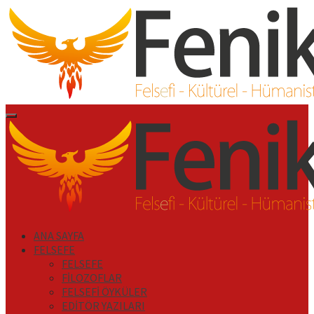
İçeriği
Geç
Primary
Menu
ANA SAYFA
FELSEFE
FELSEFE
FİLOZOFLAR
FELSEFİ ÖYKÜLER
EDİTÖR YAZILARI