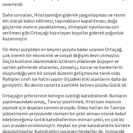
severlerdi.
Daha sonraları, Hristiyanlığın giderek yaygınlaşması ve resmi
din olarak kabul edilmesi, tapınakların kapatılması, doğa
güçlerine inancın yasaklanması, olimpiyat oyunlarına son
verilmesi gibi Ortaçağı hazırlayan koşullar giderek yoğunluk
kazanmıştır.
On ikinci yüzyıldan on beşinci yüzyıla kadar uzanan Ortaçağ,
çok önemli bir ekonomik ve sosyal değişim devri olmuştur.
Güçlü kralların idaresindeki istikrarlı ülkelerde büyüyen ve
varlıklı şehirlerde oturanlar, zanaatçı, tüccar ve bankerlerin
oluşturduğu yeni bir sosyal düzenin gelişmesine tanık oldu.
Rahipler sınıfı ise hatırı sayılır ölçüdeki etki alanlarını daha da
genişletti. Bu devrin sanatta özellikle beliren üslubu Gotik idi.
Ortaçağın şehirlerinin belirgin özelliği katedrallerdi. Bunların
yapılmasındaki amaç, Tanrıyı yüceltmek, Hristiyan inancını
yaymak için duyulan samimi arzuydu. Dikey hatları ile Tanrıya
yükselmenin yeryüzünde cismani bir şekil alması olarak kabul
edebileceğimiz Gotik katedrallerinin mimari şekli, en çok bu
son arzudan esinlenmiştir. Heykel ise yine katedrallerle birlikte
düşünülmüştür. Katedralleri süsleyen heykeller de, mimaride