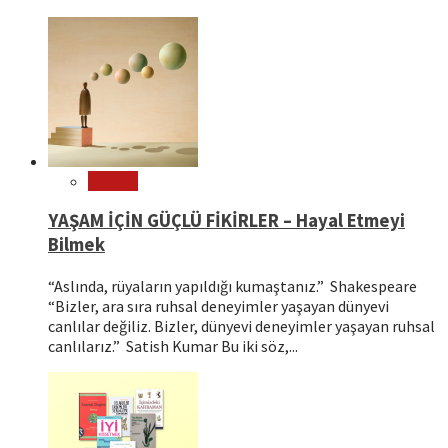
Felsefe
YAŞAM İÇİN GÜÇLÜ FİKİRLER – Hayal Etmeyi
Bilmek
“Aslında, rüyaların yapıldığı kumaştanız.” Shakespeare
“Bizler, ara sıra ruhsal deneyimler yaşayan dünyevi
canlılar değiliz. Bizler, dünyevi deneyimler yaşayan ruhsal
canlılarız.” Satish Kumar Bu iki söz,...