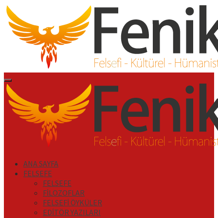
İçeriği
Geç
Primary
Menu
ANA SAYFA
FELSEFE
FELSEFE
FİLOZOFLAR
FELSEFİ ÖYKÜLER
EDİTÖR YAZILARI