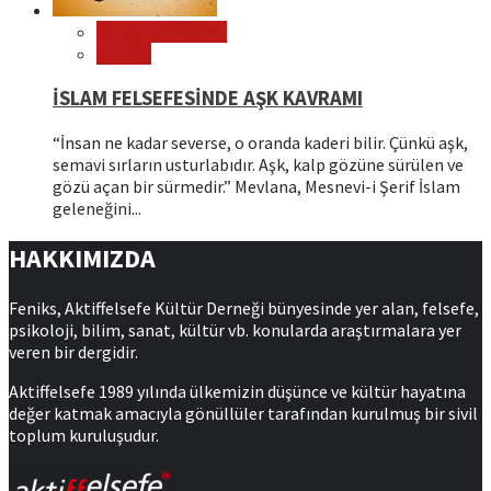
Editör Tavsiyeleri
Felsefe
İSLAM FELSEFESİNDE AŞK KAVRAMI
“İnsan ne kadar severse, o oranda kaderi bilir. Çünkü aşk,
semavi sırların usturlabıdır. Aşk, kalp gözüne sürülen ve
gözü açan bir sürmedir.” Mevlana, Mesnevi-i Şerif İslam
geleneğini...
HAKKIMIZDA
Feniks, Aktiffelsefe Kültür Derneği bünyesinde yer alan, felsefe,
psikoloji, bilim, sanat, kültür vb. konularda araştırmalara yer
veren bir dergidir.
Aktiffelsefe 1989 yılında ülkemizin düşünce ve kültür hayatına
değer katmak amacıyla gönüllüler tarafından kurulmuş bir sivil
toplum kuruluşudur.