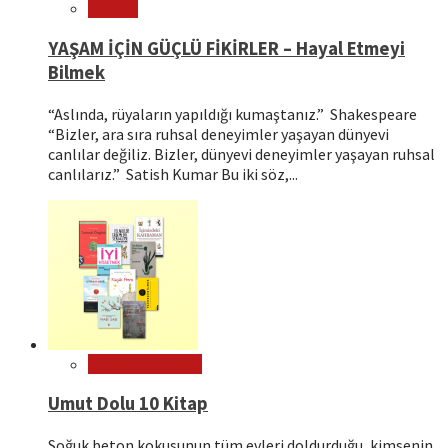
Felsefe
YAŞAM İÇİN GÜÇLÜ FİKİRLER – Hayal Etmeyi
Bilmek
“Aslında, rüyaların yapıldığı kumaştanız.” Shakespeare
“Bizler, ara sıra ruhsal deneyimler yaşayan dünyevi
canlılar değiliz. Bizler, dünyevi deneyimler yaşayan ruhsal
canlılarız.” Satish Kumar Bu iki söz,...
Kitap Tavsiyeleri
Umut Dolu 10 Kitap
Soğuk beton kokusunun tüm evleri doldurduğu, kimsenin