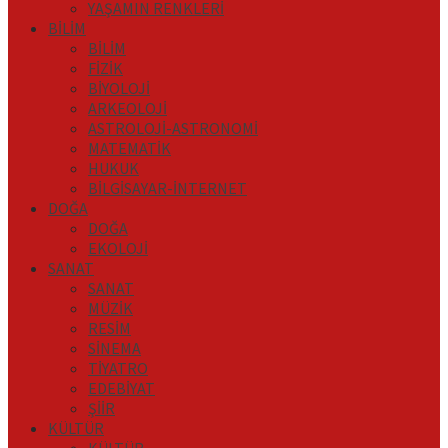
YAŞAMIN RENKLERİ
BİLİM
BİLİM
FİZİK
BİYOLOJİ
ARKEOLOJİ
ASTROLOJİ-ASTRONOMİ
MATEMATİK
HUKUK
BİLGİSAYAR-İNTERNET
DOĞA
DOĞA
EKOLOJİ
SANAT
SANAT
MÜZİK
RESİM
SİNEMA
TİYATRO
EDEBİYAT
ŞİİR
KÜLTÜR