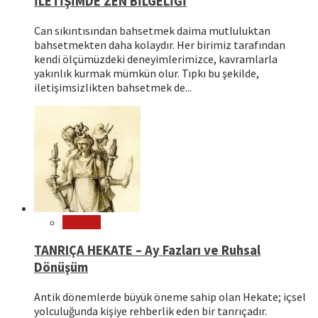
İLETİŞİMDE ZEN BİLGELİĞİ
Can sıkıntısından bahsetmek daima mutluluktan
bahsetmekten daha kolaydır. Her birimiz tarafından
kendi ölçümüzdeki deneyimlerimizce, kavramlarla
yakınlık kurmak mümkün olur. Tıpkı bu şekilde,
iletişimsizlikten bahsetmek de...
Mitoloji
TANRIÇA HEKATE – Ay Fazları ve Ruhsal
Dönüşüm
Antik dönemlerde büyük öneme sahip olan Hekate; içsel
yolculuğunda kişiye rehberlik eden bir tanrıçadır.