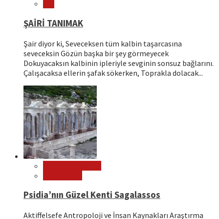
Şiir
ŞAİRİ TANIMAK
Şair diyor ki, Seveceksen tüm kalbin taşarcasına
seveceksin Gözün başka bir şey görmeyecek
Dokuyacaksın kalbinin ipleriyle sevginin sonsuz bağlarını.
Çalışacaksa ellerin şafak sökerken, Toprakla dolacak...
Editör Tavsiyeleri
Ören Yerleri
Psidia’nın Güzel Kenti Sagalassos
Aktiffelsefe Antropoloji ve İnsan Kaynakları Araştırma