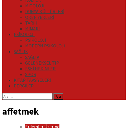
KÜLTÜR
MİTOLOJİ
DÜNYA KÜLTÜRLERİ
ÖREN YERLERİ
TARİH
MİMARİ
PSİKOLOJİ
PSİKOLOJİ
MODERN PSİKOLOJİ
SAĞLIK
SAĞLIK
GELENEKSEL TIP
ESKİ HEKİMLER
SPOR
KİTAP TAVSİYELERİ
DERGİLER
Arama:
affetmek
Erdemler Üzerine