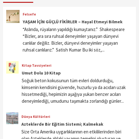
Felsefe
YAŞAM İÇİN GÜÇLÜ FİKİRLER – Hayal Etmeyi Bilmek
“Aslında, rüyaların yapıldığı kumaştanız.” Shakespeare
“Bizler, ara sıra ruhsal deneyimler yaşayan dünyevi
canlılar değiliz. Bizler, dünyevi deneyimler yaşayan
ruhsal canlılarız.” Satish Kumar Bu iki söz,...
Kitap Tavsiyeleri
Umut Dolu 10 Kitap
Soğuk beton kokusunun tüm evleri doldurduğu,
kimsenin kendisini güvende, huzurlu ya da acıdan uzak
hissetmediği, hepimizin aşağıya yukarı benzer acıları
deneyimlediği, umudunu taşımakta zorlandığı günler...
Dünya Kültürleri
Azteklerde Bir Eğitim Sistemi; Kalmekak
Size Orta Amerika uygarlıklarının en etkililerinden biri
olan Azteklerde ahlaki yaşamın temelini oluşturan ve