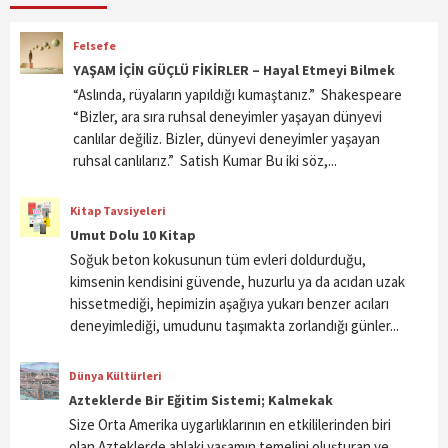
Felsefe
YAŞAM İÇİN GÜÇLÜ FİKİRLER – Hayal Etmeyi Bilmek
“Aslında, rüyaların yapıldığı kumaştanız.” Shakespeare
“Bizler, ara sıra ruhsal deneyimler yaşayan dünyevi
canlılar değiliz. Bizler, dünyevi deneyimler yaşayan
ruhsal canlılarız.” Satish Kumar Bu iki söz,...
Kitap Tavsiyeleri
Umut Dolu 10 Kitap
Soğuk beton kokusunun tüm evleri doldurduğu,
kimsenin kendisini güvende, huzurlu ya da acıdan uzak
hissetmediği, hepimizin aşağıya yukarı benzer acıları
deneyimlediği, umudunu taşımakta zorlandığı günler...
Dünya Kültürleri
Azteklerde Bir Eğitim Sistemi; Kalmekak
Size Orta Amerika uygarlıklarının en etkililerinden biri
olan Azteklerde ahlaki yaşamın temelini oluşturan ve