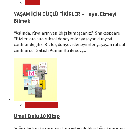
Felsefe
YAŞAM İÇİN GÜÇLÜ FİKİRLER – Hayal Etmeyi
Bilmek
“Aslında, rüyaların yapıldığı kumaştanız.” Shakespeare
“Bizler, ara sıra ruhsal deneyimler yaşayan dünyevi
canlılar değiliz. Bizler, dünyevi deneyimler yaşayan ruhsal
canlılarız.” Satish Kumar Bu iki söz,...
Kitap Tavsiyeleri
Umut Dolu 10 Kitap
Soğuk beton kokusunun tüm evleri doldurduğu, kimsenin