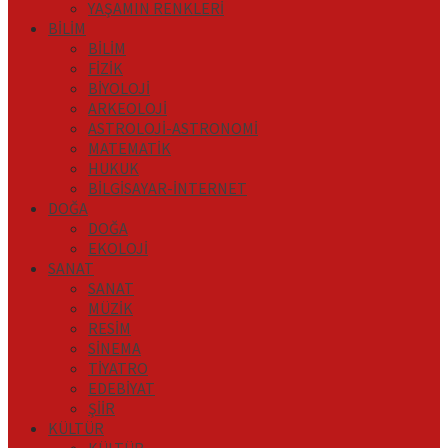
YAŞAMIN RENKLERİ
BİLİM
BİLİM
FİZİK
BİYOLOJİ
ARKEOLOJİ
ASTROLOJİ-ASTRONOMİ
MATEMATİK
HUKUK
BİLGİSAYAR-İNTERNET
DOĞA
DOĞA
EKOLOJİ
SANAT
SANAT
MÜZİK
RESİM
SİNEMA
TİYATRO
EDEBİYAT
ŞİİR
KÜLTÜR