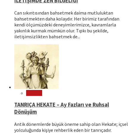
İLETİŞİMDE ZEN BİLGELİĞİ
Can sıkıntısından bahsetmek daima mutluluktan
bahsetmekten daha kolaydır. Her birimiz tarafından
kendi ölçümüzdeki deneyimlerimizce, kavramlarla
yakınlık kurmak mümkün olur. Tıpkı bu şekilde,
iletişimsizlikten bahsetmek de...
Mitoloji
TANRIÇA HEKATE – Ay Fazları ve Ruhsal
Dönüşüm
Antik dönemlerde büyük öneme sahip olan Hekate; içsel
yolculuğunda kişiye rehberlik eden bir tanrıçadır.