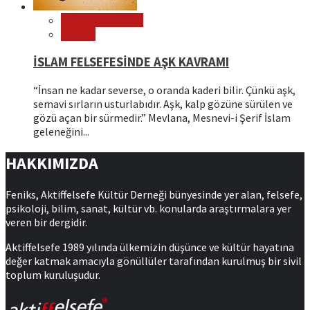
Editör Tavsiyeleri
Felsefe
İSLAM FELSEFESİNDE AŞK KAVRAMI
“İnsan ne kadar severse, o oranda kaderi bilir. Çünkü aşk,
semavi sırların usturlabıdır. Aşk, kalp gözüne sürülen ve
gözü açan bir sürmedir.” Mevlana, Mesnevi-i Şerif İslam
geleneğini...
HAKKIMIZDA
Feniks, Aktiffelsefe Kültür Derneği bünyesinde yer alan, felsefe,
psikoloji, bilim, sanat, kültür vb. konularda araştırmalara yer
veren bir dergidir.
Aktiffelsefe 1989 yılında ülkemizin düşünce ve kültür hayatına
değer katmak amacıyla gönüllüler tarafından kurulmuş bir sivil
toplum kuruluşudur.