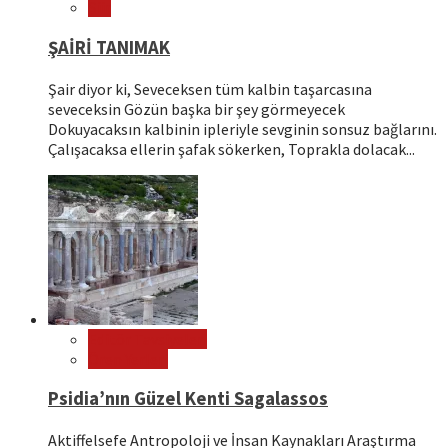
Şiir
ŞAİRİ TANIMAK
Şair diyor ki, Seveceksen tüm kalbin taşarcasına
seveceksin Gözün başka bir şey görmeyecek
Dokuyacaksın kalbinin ipleriyle sevginin sonsuz bağlarını.
Çalışacaksa ellerin şafak sökerken, Toprakla dolacak...
Editör Tavsiyeleri
Ören Yerleri
Psidia’nın Güzel Kenti Sagalassos
Aktiffelsefe Antropoloji ve İnsan Kaynakları Araştırma