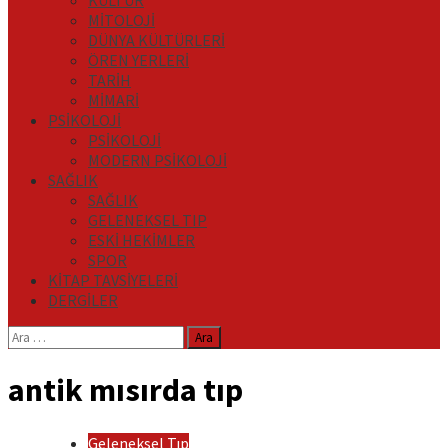
KÜLTÜR
MİTOLOJİ
DÜNYA KÜLTÜRLERİ
ÖREN YERLERİ
TARİH
MİMARİ
PSİKOLOJİ
PSİKOLOJİ
MODERN PSİKOLOJİ
SAĞLIK
SAĞLIK
GELENEKSEL TIP
ESKİ HEKİMLER
SPOR
KİTAP TAVSİYELERİ
DERGİLER
Arama:
antik mısırda tıp
Geleneksel Tıp