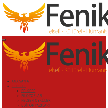
İçeriği
Geç
Primary
Menu
ANA SAYFA
FELSEFE
FELSEFE
FİLOZOFLAR
FELSEFİ ÖYKÜLER
EDİTÖR YAZILARI