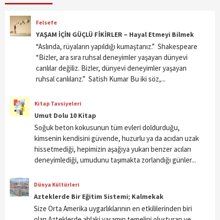
Felsefe
YAŞAM İÇİN GÜÇLÜ FİKİRLER – Hayal Etmeyi Bilmek
“Aslında, rüyaların yapıldığı kumaştanız.” Shakespeare
“Bizler, ara sıra ruhsal deneyimler yaşayan dünyevi
canlılar değiliz. Bizler, dünyevi deneyimler yaşayan
ruhsal canlılarız.” Satish Kumar Bu iki söz,...
Kitap Tavsiyeleri
Umut Dolu 10 Kitap
Soğuk beton kokusunun tüm evleri doldurduğu,
kimsenin kendisini güvende, huzurlu ya da acıdan uzak
hissetmediği, hepimizin aşağıya yukarı benzer acıları
deneyimlediği, umudunu taşımakta zorlandığı günler...
Dünya Kültürleri
Azteklerde Bir Eğitim Sistemi; Kalmekak
Size Orta Amerika uygarlıklarının en etkililerinden biri
olan Azteklerde ahlaki yaşamın temelini oluşturan ve