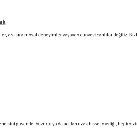
mek
er, ara sıra ruhsal deneyimler yaşayan dünyevi canlılar değiliz. Bi
disini güvende, huzurlu ya da acıdan uzak hissetmediği, hepimizin