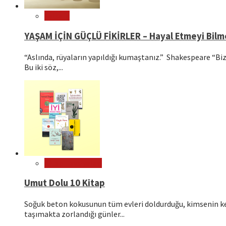
Felsefe
YAŞAM İÇİN GÜÇLÜ FİKİRLER – Hayal Etmeyi Bil
“Aslında, rüyaların yapıldığı kumaştanız.” Shakespeare “Bizl
Bu iki söz,...
Kitap Tavsiyeleri
Umut Dolu 10 Kitap
Soğuk beton kokusunun tüm evleri doldurduğu, kimsenin ken
taşımakta zorlandığı günler...