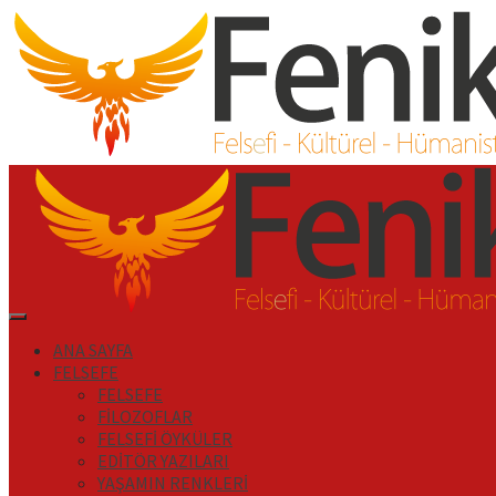
İçeriği
Geç
Primary
Menu
ANA SAYFA
FELSEFE
FELSEFE
FİLOZOFLAR
FELSEFİ ÖYKÜLER
EDİTÖR YAZILARI
YAŞAMIN RENKLERİ