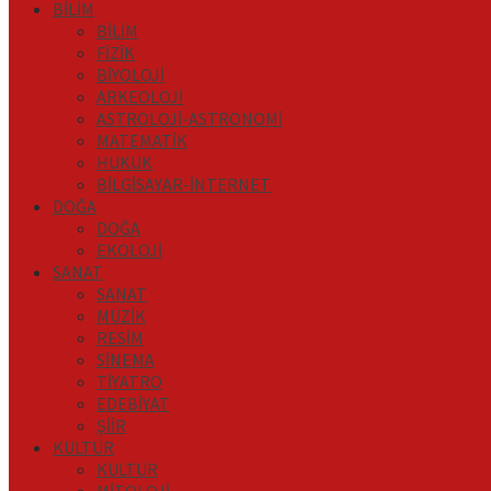
BİLİM
BİLİM
FİZİK
BİYOLOJİ
ARKEOLOJİ
ASTROLOJİ-ASTRONOMİ
MATEMATİK
HUKUK
BİLGİSAYAR-İNTERNET
DOĞA
DOĞA
EKOLOJİ
SANAT
SANAT
MÜZİK
RESİM
SİNEMA
TİYATRO
EDEBİYAT
ŞİİR
KÜLTÜR
KÜLTÜR