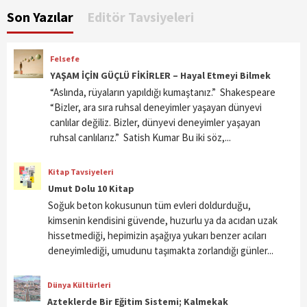
Son Yazılar
Editör Tavsiyeleri
Felsefe
YAŞAM İÇİN GÜÇLÜ FİKİRLER – Hayal Etmeyi Bilmek
“Aslında, rüyaların yapıldığı kumaştanız.” Shakespeare
“Bizler, ara sıra ruhsal deneyimler yaşayan dünyevi
canlılar değiliz. Bizler, dünyevi deneyimler yaşayan
ruhsal canlılarız.” Satish Kumar Bu iki söz,...
Kitap Tavsiyeleri
Umut Dolu 10 Kitap
Soğuk beton kokusunun tüm evleri doldurduğu,
kimsenin kendisini güvende, huzurlu ya da acıdan uzak
hissetmediği, hepimizin aşağıya yukarı benzer acıları
deneyimlediği, umudunu taşımakta zorlandığı günler...
Dünya Kültürleri
Azteklerde Bir Eğitim Sistemi; Kalmekak