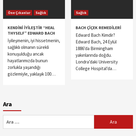
Öne Çıkanlar
Sağlık
Sağlık
KENDİNİ İYİLEŞTİR “HEAL
BACH ÇİÇEK REMEDİLERİ
THYSELF” EDWARD BACH
Edward Bach Kimdir?
İyileşmenin, iyi hissetmenin,
Edward Bach, 24 Eylül
sağlıklı olmanın sürekli
1886’da Birmingham
konuşulduğu ancak
yakınlarında doğdu.
hayatlarımızda bunun
Londra’daki University
zorlukla yaşandığı
College Hospital’da…
gözlemiyle, yaklaşık 100…
Ara
Arama: