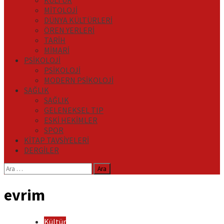
KÜLTÜR
MİTOLOJİ
DÜNYA KÜLTÜRLERİ
ÖREN YERLERİ
TARİH
MİMARİ
PSİKOLOJİ
PSİKOLOJİ
MODERN PSİKOLOJİ
SAĞLIK
SAĞLIK
GELENEKSEL TIP
ESKİ HEKİMLER
SPOR
KİTAP TAVSİYELERİ
DERGİLER
Arama:
evrim
Kültür