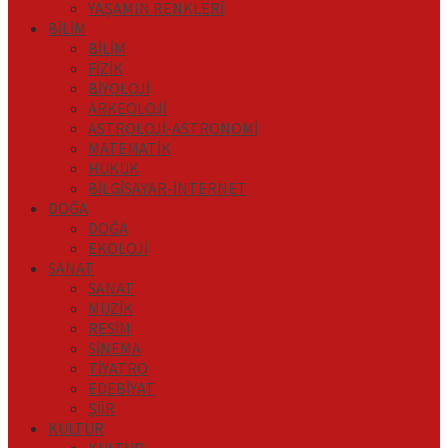
YAŞAMIN RENKLERİ
BİLİM
BİLİM
FİZİK
BİYOLOJİ
ARKEOLOJİ
ASTROLOJİ-ASTRONOMİ
MATEMATİK
HUKUK
BİLGİSAYAR-İNTERNET
DOĞA
DOĞA
EKOLOJİ
SANAT
SANAT
MÜZİK
RESİM
SİNEMA
TİYATRO
EDEBİYAT
ŞİİR
KÜLTÜR