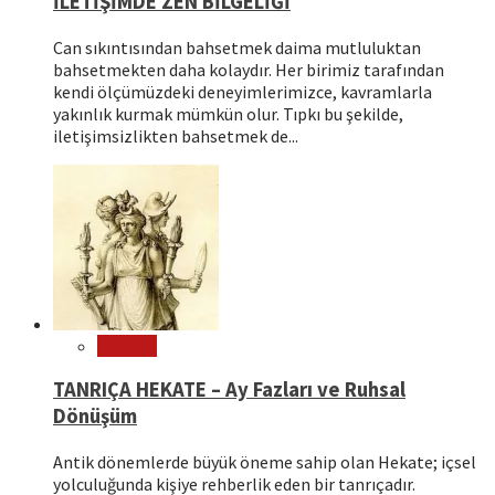
İLETİŞİMDE ZEN BİLGELİĞİ
Can sıkıntısından bahsetmek daima mutluluktan
bahsetmekten daha kolaydır. Her birimiz tarafından
kendi ölçümüzdeki deneyimlerimizce, kavramlarla
yakınlık kurmak mümkün olur. Tıpkı bu şekilde,
iletişimsizlikten bahsetmek de...
Mitoloji
TANRIÇA HEKATE – Ay Fazları ve Ruhsal
Dönüşüm
Antik dönemlerde büyük öneme sahip olan Hekate; içsel
yolculuğunda kişiye rehberlik eden bir tanrıçadır.