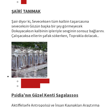
Şiir
ŞAİRİ TANIMAK
Şair diyor ki, Seveceksen tüm kalbin taşarcasına
seveceksin Gözün başka bir şey görmeyecek
Dokuyacaksın kalbinin ipleriyle sevginin sonsuz bağlarını.
Çalışacaksa ellerin şafak sökerken, Toprakla dolacak...
Editör Tavsiyeleri
Ören Yerleri
Psidia’nın Güzel Kenti Sagalassos
Aktiffelsefe Antropoloji ve İnsan Kaynakları Araştırma