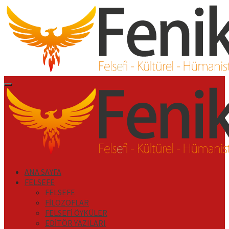
İçeriği
Geç
Primary
Menu
ANA SAYFA
FELSEFE
FELSEFE
FİLOZOFLAR
FELSEFİ ÖYKÜLER
EDİTÖR YAZILARI