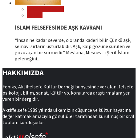
Editör Tavsiyeleri
Felsefe
İSLAM FELSEFESİNDE AŞK KAVRAMI
“İnsan ne kadar severse, o oranda kaderi bilir. Çünkü aşk,
semavi sırların usturlabıdır. Aşk, kalp gözüne sürülen ve
gözü açan bir sürmedir.” Mevlana, Mesnevi-i Şerif İslam
geleneğini...
HAKKIMIZDA
Feniks, Aktiffelsefe Kültür Derneği bünyesinde yer alan, felsefe,
psikoloji, bilim, sanat, kültür vb. konularda araştırmalara yer
veren bir dergidir.
Aktiffelsefe 1989 yılında ülkemizin düşünce ve kültür hayatına
değer katmak amacıyla gönüllüler tarafından kurulmuş bir sivil
toplum kuruluşudur.