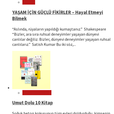
Felsefe
YAŞAM İÇİN GÜÇLÜ FİKİRLER – Hayal Etmeyi
Bilmek
“Aslında, rüyaların yapıldığı kumaştanız.” Shakespeare
“Bizler, ara sıra ruhsal deneyimler yaşayan dünyevi
canlılar değiliz. Bizler, dünyevi deneyimler yaşayan ruhsal
canlılarız.” Satish Kumar Bu iki söz,...
Kitap Tavsiyeleri
Umut Dolu 10 Kitap
Soğuk beton kokusunun tüm evleri doldurduğu, kimsenin