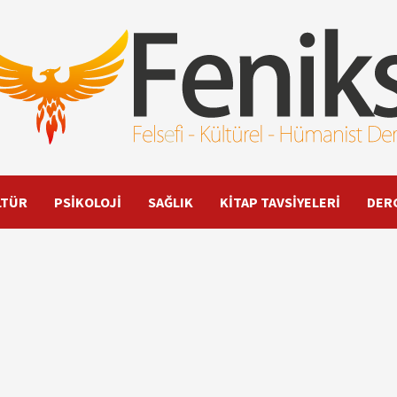
LTÜR
PSİKOLOJİ
SAĞLIK
KİTAP TAVSİYELERİ
DER