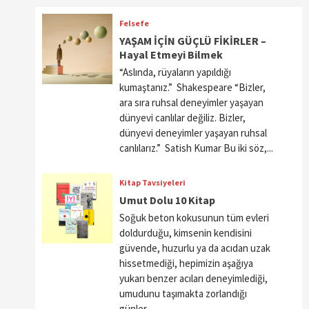
Felsefe
YAŞAM İÇİN GÜÇLÜ FİKİRLER –
Hayal Etmeyi Bilmek
“Aslında, rüyaların yapıldığı
kumaştanız.” Shakespeare “Bizler,
ara sıra ruhsal deneyimler yaşayan
dünyevi canlılar değiliz. Bizler,
dünyevi deneyimler yaşayan ruhsal
canlılarız.” Satish Kumar Bu iki söz,...
Kitap Tavsiyeleri
Umut Dolu 10 Kitap
Soğuk beton kokusunun tüm evleri
doldurduğu, kimsenin kendisini
güvende, huzurlu ya da acıdan uzak
hissetmediği, hepimizin aşağıya
yukarı benzer acıları deneyimlediği,
umudunu taşımakta zorlandığı
günler...