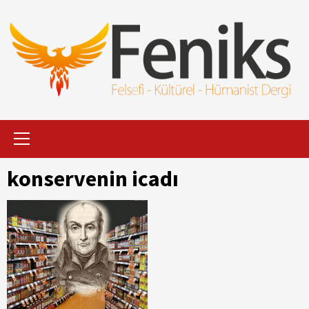
İçeriği
Geç
Primary
Menu
konservenin icadı