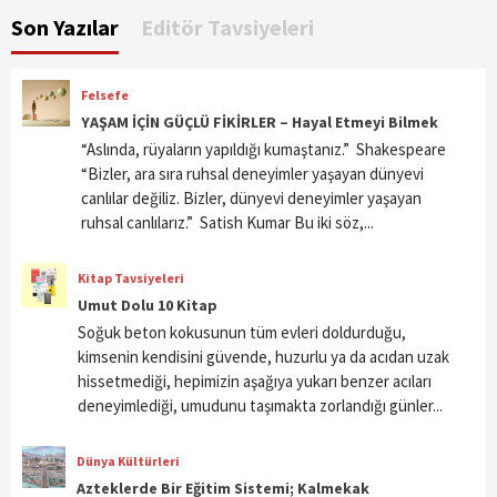
Son Yazılar
Editör Tavsiyeleri
Felsefe
YAŞAM İÇİN GÜÇLÜ FİKİRLER – Hayal Etmeyi Bilmek
“Aslında, rüyaların yapıldığı kumaştanız.” Shakespeare
“Bizler, ara sıra ruhsal deneyimler yaşayan dünyevi
canlılar değiliz. Bizler, dünyevi deneyimler yaşayan
ruhsal canlılarız.” Satish Kumar Bu iki söz,...
Kitap Tavsiyeleri
Umut Dolu 10 Kitap
Soğuk beton kokusunun tüm evleri doldurduğu,
kimsenin kendisini güvende, huzurlu ya da acıdan uzak
hissetmediği, hepimizin aşağıya yukarı benzer acıları
deneyimlediği, umudunu taşımakta zorlandığı günler...
Dünya Kültürleri
Azteklerde Bir Eğitim Sistemi; Kalmekak