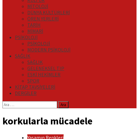
KÜLTÜR
MİTOLOJİ
DÜNYA KÜLTÜRLERİ
ÖREN YERLERİ
TARİH
MİMARİ
PSİKOLOJİ
PSİKOLOJİ
MODERN PSİKOLOJİ
SAĞLIK
SAĞLIK
GELENEKSEL TIP
ESKİ HEKİMLER
SPOR
KİTAP TAVSİYELERİ
DERGİLER
Arama:
korkularla mücadele
Yaşamın Renkleri