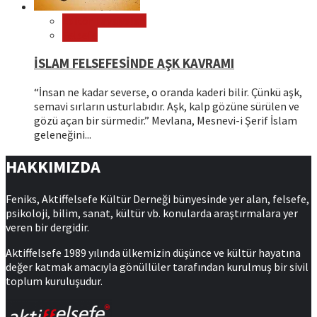
Editör Tavsiyeleri
Felsefe
İSLAM FELSEFESİNDE AŞK KAVRAMI
“İnsan ne kadar severse, o oranda kaderi bilir. Çünkü aşk,
semavi sırların usturlabıdır. Aşk, kalp gözüne sürülen ve
gözü açan bir sürmedir.” Mevlana, Mesnevi-i Şerif İslam
geleneğini...
HAKKIMIZDA
Feniks, Aktiffelsefe Kültür Derneği bünyesinde yer alan, felsefe,
psikoloji, bilim, sanat, kültür vb. konularda araştırmalara yer
veren bir dergidir.
Aktiffelsefe 1989 yılında ülkemizin düşünce ve kültür hayatına
değer katmak amacıyla gönüllüler tarafından kurulmuş bir sivil
toplum kuruluşudur.