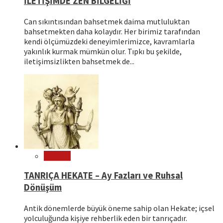
İLETİŞİMDE ZEN BİLGELİĞİ
Can sıkıntısından bahsetmek daima mutluluktan
bahsetmekten daha kolaydır. Her birimiz tarafından
kendi ölçümüzdeki deneyimlerimizce, kavramlarla
yakınlık kurmak mümkün olur. Tıpkı bu şekilde,
iletişimsizlikten bahsetmek de...
Mitoloji
TANRIÇA HEKATE – Ay Fazları ve Ruhsal
Dönüşüm
Antik dönemlerde büyük öneme sahip olan Hekate; içsel
yolculuğunda kişiye rehberlik eden bir tanrıçadır.