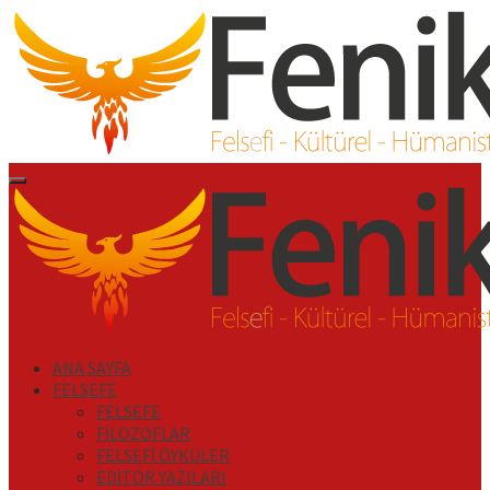
İçeriği
Geç
Primary
Menu
ANA SAYFA
FELSEFE
FELSEFE
FİLOZOFLAR
FELSEFİ ÖYKÜLER
EDİTÖR YAZILARI