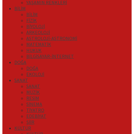
YAŞAMIN RENKLERİ
BİLİM
BİLİM
FİZİK
BİYOLOJİ
ARKEOLOJİ
ASTROLOJİ-ASTRONOMİ
MATEMATİK
HUKUK
BİLGİSAYAR-İNTERNET
DOĞA
DOĞA
EKOLOJİ
SANAT
SANAT
MÜZİK
RESİM
SİNEMA
TİYATRO
EDEBİYAT
ŞİİR
KÜLTÜR