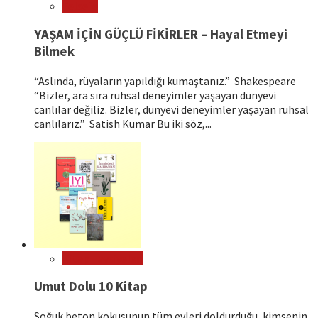
Felsefe
YAŞAM İÇİN GÜÇLÜ FİKİRLER – Hayal Etmeyi
Bilmek
“Aslında, rüyaların yapıldığı kumaştanız.” Shakespeare
“Bizler, ara sıra ruhsal deneyimler yaşayan dünyevi
canlılar değiliz. Bizler, dünyevi deneyimler yaşayan ruhsal
canlılarız.” Satish Kumar Bu iki söz,...
Kitap Tavsiyeleri
Umut Dolu 10 Kitap
Soğuk beton kokusunun tüm evleri doldurduğu, kimsenin