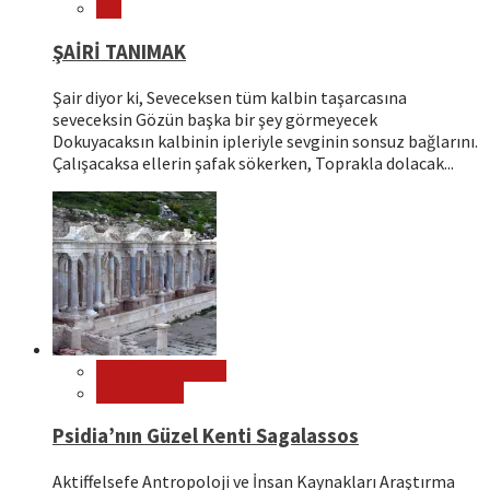
Şiir
ŞAİRİ TANIMAK
Şair diyor ki, Seveceksen tüm kalbin taşarcasına
seveceksin Gözün başka bir şey görmeyecek
Dokuyacaksın kalbinin ipleriyle sevginin sonsuz bağlarını.
Çalışacaksa ellerin şafak sökerken, Toprakla dolacak...
Editör Tavsiyeleri
Ören Yerleri
Psidia’nın Güzel Kenti Sagalassos
Aktiffelsefe Antropoloji ve İnsan Kaynakları Araştırma