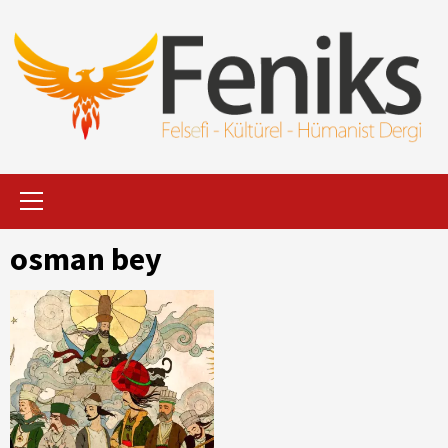
İçeriği
Geç
Primary
Menu
osman bey