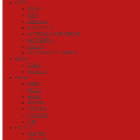
BİLİM
BİLİM
FİZİK
BİYOLOJİ
ARKEOLOJİ
ASTROLOJİ-ASTRONOMİ
MATEMATİK
HUKUK
BİLGİSAYAR-İNTERNET
DOĞA
DOĞA
EKOLOJİ
SANAT
SANAT
MÜZİK
RESİM
SİNEMA
TİYATRO
EDEBİYAT
ŞİİR
KÜLTÜR
KÜLTÜR