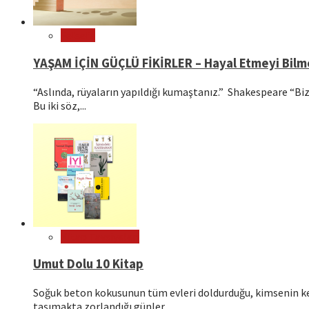
Felsefe
YAŞAM İÇİN GÜÇLÜ FİKİRLER – Hayal Etmeyi Bil
“Aslında, rüyaların yapıldığı kumaştanız.” Shakespeare “Bizl
Bu iki söz,...
Kitap Tavsiyeleri
Umut Dolu 10 Kitap
Soğuk beton kokusunun tüm evleri doldurduğu, kimsenin ken
taşımakta zorlandığı günler...