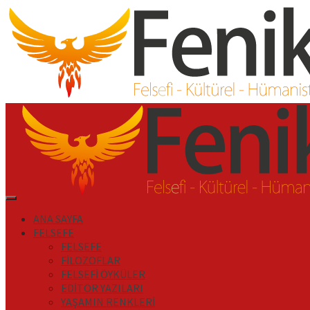
İçeriği
Geç
Primary
Menu
ANA SAYFA
FELSEFE
FELSEFE
FİLOZOFLAR
FELSEFİ ÖYKÜLER
EDİTÖR YAZILARI
YAŞAMIN RENKLERİ