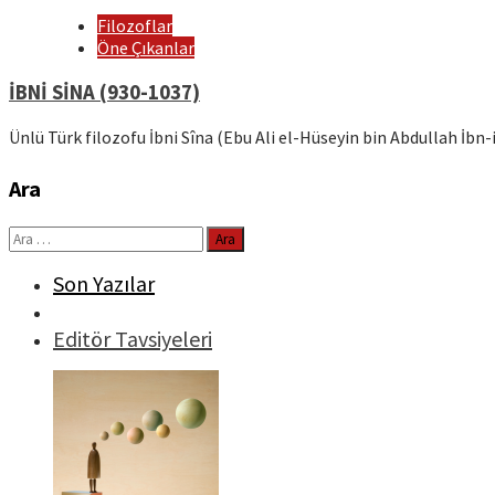
Filozoflar
Öne Çıkanlar
İBNİ SİNA (930-1037)
Ünlü Türk filozofu İbni Sîna (Ebu Ali el-Hüseyin bin Abdullah İb
Ara
Arama:
Son Yazılar
Editör Tavsiyeleri