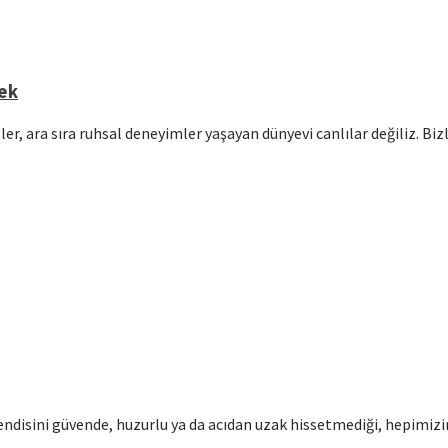
mek
er, ara sıra ruhsal deneyimler yaşayan dünyevi canlılar değiliz. Bi
disini güvende, huzurlu ya da acıdan uzak hissetmediği, hepimizin