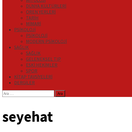
MİTOLOJİ
DÜNYA KÜLTÜRLERİ
ÖREN YERLERİ
TARİH
MİMARİ
PSİKOLOJİ
PSİKOLOJİ
MODERN PSİKOLOJİ
SAĞLIK
SAĞLIK
GELENEKSEL TIP
ESKİ HEKİMLER
SPOR
KİTAP TAVSİYELERİ
DERGİLER
Arama:
seyehat