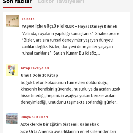
Son Yazılar
Editör Tavsiyeleri
Felsefe
YAŞAM İÇİN GÜÇLÜ FİKİRLER – Hayal Etmeyi Bilmek
“Aslında, rüyaların yapıldığı kumaştanız.” Shakespeare
“Bizler, ara sıra ruhsal deneyimler yaşayan dünyevi
canlılar değiliz. Bizler, dünyevi deneyimler yaşayan
ruhsal canlılarız.” Satish Kumar Bu iki söz,...
Kitap Tavsiyeleri
Umut Dolu 10 Kitap
Soğuk beton kokusunun tüm evleri doldurduğu,
kimsenin kendisini güvende, huzurlu ya da acıdan uzak
hissetmediği, hepimizin aşağıya yukarı benzer acıları
deneyimlediği, umudunu taşımakta zorlandığı günler...
Dünya Kültürleri
Azteklerde Bir Eğitim Sistemi; Kalmekak
Size Orta Amerika uygarlıklarının en etkililerinden biri