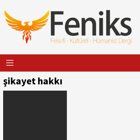
İçeriği
Geç
Primary
Menu
şikayet hakkı