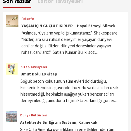
Son Yazılar
Editör Tavsiyeleri
Felsefe
YAŞAM İÇİN GÜÇLÜ FİKİRLER – Hayal Etmeyi Bilmek
“Aslında, rüyaların yapıldığı kumaştanız.” Shakespeare
“Bizler, ara sıra ruhsal deneyimler yaşayan dünyevi
canlılar değiliz. Bizler, dünyevi deneyimler yaşayan
ruhsal canlılarız.” Satish Kumar Bu iki söz,...
Kitap Tavsiyeleri
Umut Dolu 10 Kitap
Soğuk beton kokusunun tüm evleri doldurduğu,
kimsenin kendisini güvende, huzurlu ya da acıdan uzak
hissetmediği, hepimizin aşağıya yukarı benzer acıları
deneyimlediği, umudunu taşımakta zorlandığı günler...
Dünya Kültürleri
Azteklerde Bir Eğitim Sistemi; Kalmekak
Size Orta Amerika uygarlıklarının en etkililerinden biri