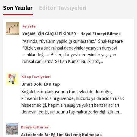
Son Yazılar
Editör Tavsiyeleri
Felsefe
YAŞAM İÇİN GÜÇLÜ FİKİRLER – Hayal Etmeyi Bilmek
“Aslında, rüyaların yapıldığı kumaştanız.” Shakespeare
“Bizler, ara sıra ruhsal deneyimler yaşayan dünyevi
canlılar değiliz. Bizler, dünyevi deneyimler yaşayan
ruhsal canlılarız.” Satish Kumar Bu iki söz,...
Kitap Tavsiyeleri
Umut Dolu 10 Kitap
Soğuk beton kokusunun tüm evleri doldurduğu,
kimsenin kendisini güvende, huzurlu ya da acıdan uzak
hissetmediği, hepimizin aşağıya yukarı benzer acıları
deneyimlediği, umudunu taşımakta zorlandığı günler...
Dünya Kültürleri
Azteklerde Bir Eğitim Sistemi; Kalmekak