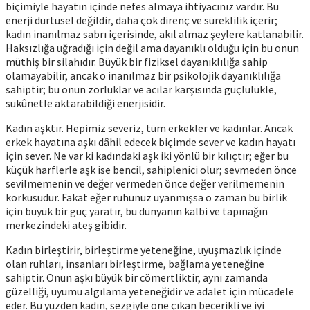
biçimiyle hayatın içinde nefes almaya ihtiyacınız vardır. Bu
enerji dürtüsel değildir, daha çok direnç ve süreklilik içerir;
kadın inanılmaz sabrı içerisinde, akıl almaz şeylere katlanabilir.
Haksızlığa uğradığı için değil ama dayanıklı olduğu için bu onun
müthiş bir silahıdır. Büyük bir fiziksel dayanıklılığa sahip
olamayabilir, ancak o inanılmaz bir psikolojik dayanıklılığa
sahiptir; bu onun zorluklar ve acılar karşısında güçlülükle,
sükûnetle aktarabildiği enerjisidir.
Kadın aşktır. Hepimiz severiz, tüm erkekler ve kadınlar. Ancak
erkek hayatına aşkı dâhil edecek biçimde sever ve kadın hayatı
için sever. Ne var ki kadındaki aşk iki yönlü bir kılıçtır; eğer bu
küçük harflerle aşk ise bencil, sahiplenici olur; sevmeden önce
sevilmemenin ve değer vermeden önce değer verilmemenin
korkusudur. Fakat eğer ruhunuz uyanmışsa o zaman bu birlik
için büyük bir güç yaratır, bu dünyanın kalbi ve tapınağın
merkezindeki ateş gibidir.
Kadın birleştirir, birleştirme yeteneğine, uyuşmazlık içinde
olan ruhları, insanları birleştirme, bağlama yeteneğine
sahiptir. Onun aşkı büyük bir cömertliktir, aynı zamanda
güzelliği, uyumu algılama yeteneğidir ve adalet için mücadele
eder. Bu yüzden kadın, sezgiyle öne çıkan becerikli ve iyi