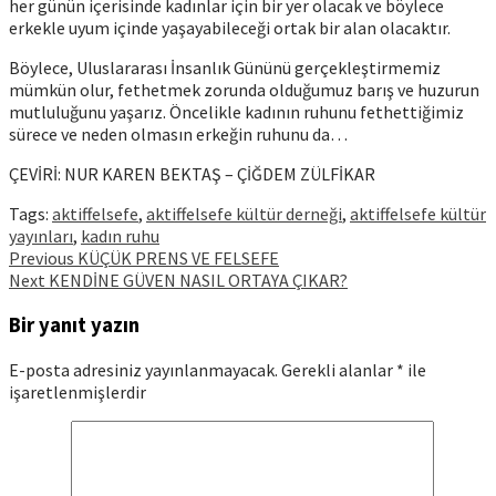
her günün içerisinde kadınlar için bir yer olacak ve böylece
erkekle uyum içinde yaşayabileceği ortak bir alan olacaktır.
Böylece, Uluslararası İnsanlık Gününü gerçekleştirmemiz
mümkün olur, fethetmek zorunda olduğumuz barış ve huzurun
mutluluğunu yaşarız. Öncelikle kadının ruhunu fethettiğimiz
sürece ve neden olmasın erkeğin ruhunu da…
ÇEVİRİ: NUR KAREN BEKTAŞ – ÇİĞDEM ZÜLFİKAR
Tags:
aktiffelsefe
,
aktiffelsefe kültür derneği
,
aktiffelsefe kültür
yayınları
,
kadın ruhu
Continue
Previous
KÜÇÜK PRENS VE FELSEFE
Next
KENDİNE GÜVEN NASIL ORTAYA ÇIKAR?
Reading
Bir yanıt yazın
E-posta adresiniz yayınlanmayacak.
Gerekli alanlar
*
ile
işaretlenmişlerdir