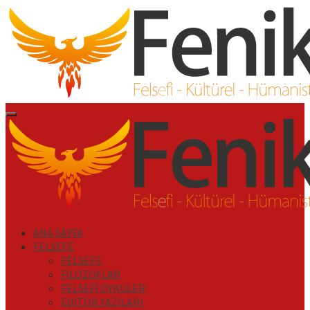
İçeriği
Geç
Primary
Menu
ANA SAYFA
FELSEFE
FELSEFE
FİLOZOFLAR
FELSEFİ ÖYKÜLER
EDİTÖR YAZILARI