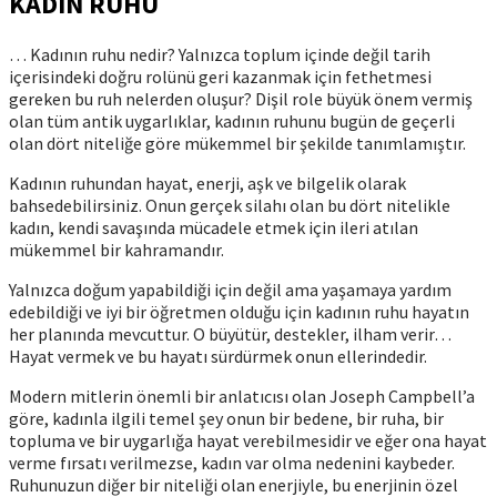
KADIN RUHU
… Kadının ruhu nedir? Yalnızca toplum içinde değil tarih
içerisindeki doğru rolünü geri kazanmak için fethetmesi
gereken bu ruh nelerden oluşur? Dişil role büyük önem vermiş
olan tüm antik uygarlıklar, kadının ruhunu bugün de geçerli
olan dört niteliğe göre mükemmel bir şekilde tanımlamıştır.
Kadının ruhundan hayat, enerji, aşk ve bilgelik olarak
bahsedebilirsiniz. Onun gerçek silahı olan bu dört nitelikle
kadın, kendi savaşında mücadele etmek için ileri atılan
mükemmel bir kahramandır.
Yalnızca doğum yapabildiği için değil ama yaşamaya yardım
edebildiği ve iyi bir öğretmen olduğu için kadının ruhu hayatın
her planında mevcuttur. O büyütür, destekler, ilham verir…
Hayat vermek ve bu hayatı sürdürmek onun ellerindedir.
Modern mitlerin önemli bir anlatıcısı olan Joseph Campbell’a
göre, kadınla ilgili temel şey onun bir bedene, bir ruha, bir
topluma ve bir uygarlığa hayat verebilmesidir ve eğer ona hayat
verme fırsatı verilmezse, kadın var olma nedenini kaybeder.
Ruhunuzun diğer bir niteliği olan enerjiyle, bu enerjinin özel