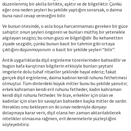
düzenlenmiş bir akılla birlikte, aşktır ve de bilgeliktir. Çünkü
eğer ona neden şeyleri bu şekilde yaptığını sorarsak, o daima
buna nasıl cevap vereceğini bilir.
Ve bunun ötesinde, o asla boşa harcanmaması gereken bir güce
sahiptir: onun şeyleri öngören ve bunları müthiş bir yetenekle
algılayan sezgisi; bu onun gücü ve bilgeliğidir. Bu kehanetten
ziyade sezgidir, çünkü bunun basit bir tahmin gibi ortaya
çıktığını düşünmüyorum: o basit bir şekilde şeyleri “bilir”.
Antik uygarlıklarda dişil erginleme törenlerinden bahsedilir ve
bugün kafa karıştıran bilgilerin etkisiyle bunları şeytani
imgelerle dolu tuhaf ritüeller şeklinde hayal ederiz; fakat
gerçek dişil erginleme, daima kadının kendi ruhunu fethetmesi
olmuştur. Tüm dinlerdeki büyük mitler bunu bu şekilde yansıtır;
erkek kahraman kendi eril ruhunu fetheder, kadın kahraman
kendi dişil ruhunu fetheder. Ve bize, erkekler için olan ve
kadınlar için olan bir savaştan bahseden başka mitler de vardır.
Herakles onu bekleyen on iki sınav nedeniyle dünyayı
dolaşmaya karar verir, dişil olana her zaman aktarılabilecek
nitelikler olmasına rağmen, eril denemelerle yüzleştiğini
söyleyebiliriz.