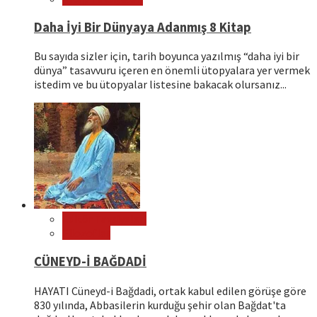
Daha İyi Bir Dünyaya Adanmış 8 Kitap
Bu sayıda sizler için, tarih boyunca yazılmış “daha iyi bir
dünya” tasavvuru içeren en önemli ütopyalara yer vermek
istedim ve bu ütopyalar listesine bakacak olursanız...
Editör Tavsiyeleri
Filozoflar
CÜNEYD-İ BAĞDADİ
HAYATI Cüneyd-i Bağdadi, ortak kabul edilen görüşe göre
830 yılında, Abbasilerin kurduğu şehir olan Bağdat'ta