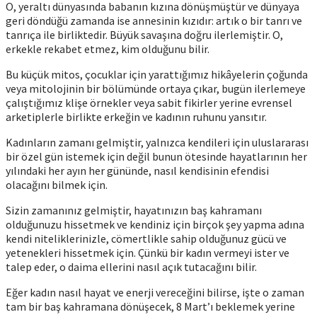
O, yeraltı dünyasında babanın kızına dönüşmüştür ve dünyaya
geri döndüğü zamanda ise annesinin kızıdır: artık o bir tanrı ve
tanrıça ile birliktedir. Büyük savaşına doğru ilerlemiştir. O,
erkekle rekabet etmez, kim olduğunu bilir.
Bu küçük mitos, çocuklar için yarattığımız hikâyelerin çoğunda
veya mitolojinin bir bölümünde ortaya çıkar, bugün ilerlemeye
çalıştığımız klişe örnekler veya sabit fikirler yerine evrensel
arketiplerle birlikte erkeğin ve kadının ruhunu yansıtır.
Kadınların zamanı gelmiştir, yalnızca kendileri için uluslararası
bir özel gün istemek için değil bunun ötesinde hayatlarının her
yılındaki her ayın her gününde, nasıl kendisinin efendisi
olacağını bilmek için.
Sizin zamanınız gelmiştir, hayatınızın baş kahramanı
olduğunuzu hissetmek ve kendiniz için birçok şey yapma adına
kendi niteliklerinizle, cömertlikle sahip olduğunuz gücü ve
yetenekleri hissetmek için. Çünkü bir kadın vermeyi ister ve
talep eder, o daima ellerini nasıl açık tutacağını bilir.
Eğer kadın nasıl hayat ve enerji vereceğini bilirse, işte o zaman
tam bir baş kahramana dönüşecek, 8 Mart’ı beklemek yerine