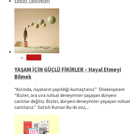
Editör Tavsiyeleri
Felsefe
YAŞAM İÇİN GÜÇLÜ FİKİRLER – Hayal Etmeyi
Bilmek
“Aslında, rüyaların yapıldığı kumaştanız.” Shakespeare
“Bizler, ara sıra ruhsal deneyimler yaşayan dünyevi
canlılar değiliz. Bizler, dünyevi deneyimler yaşayan ruhsal
canlılarız.” Satish Kumar Bu iki söz,...