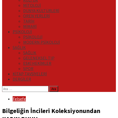
KÜLTÜR
MİTOLOJİ
DÜNYA KÜLTÜRLERİ
ÖREN YERLERİ
TARİH
MİMARİ
PSİKOLOJİ
PSİKOLOJİ
MODERN PSİKOLOJİ
SAĞLIK
SAĞLIK
GELENEKSEL TIP
ESKİ HEKİMLER
SPOR
KİTAP TAVSİYELERİ
DERGİLER
Arama:
Felsefe
Bilgeliğin İncileri Koleksiyonundan