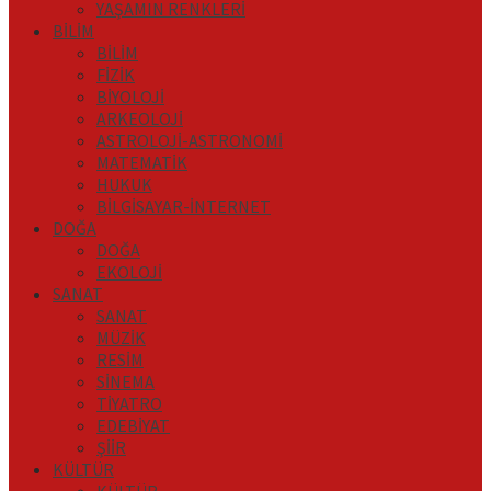
YAŞAMIN RENKLERİ
BİLİM
BİLİM
FİZİK
BİYOLOJİ
ARKEOLOJİ
ASTROLOJİ-ASTRONOMİ
MATEMATİK
HUKUK
BİLGİSAYAR-İNTERNET
DOĞA
DOĞA
EKOLOJİ
SANAT
SANAT
MÜZİK
RESİM
SİNEMA
TİYATRO
EDEBİYAT
ŞİİR
KÜLTÜR