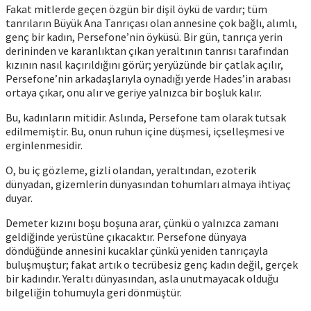
Fakat mitlerde geçen özgün bir dişil öykü de vardır; tüm
tanrıların Büyük Ana Tanrıçası olan annesine çok bağlı, alımlı,
genç bir kadın, Persefone’nin öyküsü. Bir gün, tanrıça yerin
derininden ve karanlıktan çıkan yeraltının tanrısı tarafından
kızının nasıl kaçırıldığını görür; yeryüzünde bir çatlak açılır,
Persefone’nin arkadaşlarıyla oynadığı yerde Hades’in arabası
ortaya çıkar, onu alır ve geriye yalnızca bir boşluk kalır.
Bu, kadınların mitidir. Aslında, Persefone tam olarak tutsak
edilmemiştir. Bu, onun ruhun içine düşmesi, içselleşmesi ve
erginlenmesidir.
O, bu iç gözleme, gizli olandan, yeraltından, ezoterik
dünyadan, gizemlerin dünyasından tohumları almaya ihtiyaç
duyar.
Demeter kızını boşu boşuna arar, çünkü o yalnızca zamanı
geldiğinde yerüstüne çıkacaktır. Persefone dünyaya
döndüğünde annesini kucaklar çünkü yeniden tanrıçayla
buluşmuştur; fakat artık o tecrübesiz genç kadın değil, gerçek
bir kadındır. Yeraltı dünyasından, asla unutmayacak olduğu
bilgeliğin tohumuyla geri dönmüştür.