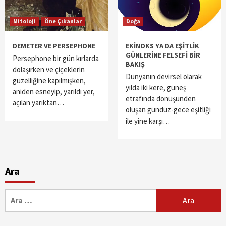
Mitoloji
Öne Çıkanlar
Doğa
DEMETER VE PERSEPHONE
EKİNOKS YA DA EŞİTLİK
GÜNLERİNE FELSEFİ BİR
Persephone bir gün kırlarda
BAKIŞ
dolaşırken ve çiçeklerin
Dünyanın devirsel olarak
güzelliğine kapılmışken,
yılda iki kere, güneş
aniden esneyip, yarıldı yer,
etrafında dönüşünden
açılan yarıktan…
oluşan gündüz-gece eşitliği
ile yine karşı…
Ara
Arama: