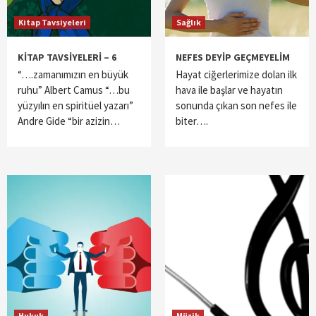
Kitap Tavsiyeleri
Sağlık
KİTAP TAVSİYELERİ – 6
NEFES DEYİP GEÇMEYELİM
“….zamanımızın en büyük
Hayat ciğerlerimize dolan ilk
ruhu” Albert Camus “…bu
hava ile başlar ve hayatın
yüzyılın en spiritüel yazarı”
sonunda çıkan son nefes ile
Andre Gide “bir azizin…
biter….
Hukuk
Müzik