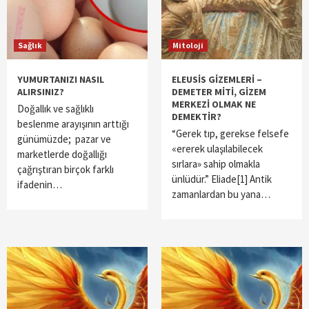
Sağlık
Mitoloji
YUMURTANIZI NASIL
ELEUSİS GİZEMLERİ –
ALIRSINIZ?
DEMETER MİTİ, GİZEM
MERKEZİ OLMAK NE
Doğallık ve sağlıklı
DEMEKTİR?
beslenme arayışının arttığı
“Gerek tıp, gerekse felsefe
günümüzde; pazar ve
«ererek ulaşılabilecek
marketlerde doğallığı
sırlara» sahip olmakla
çağrıştıran birçok farklı
ünlüdür.” Eliade[1] Antik
ifadenin…
zamanlardan bu yana…