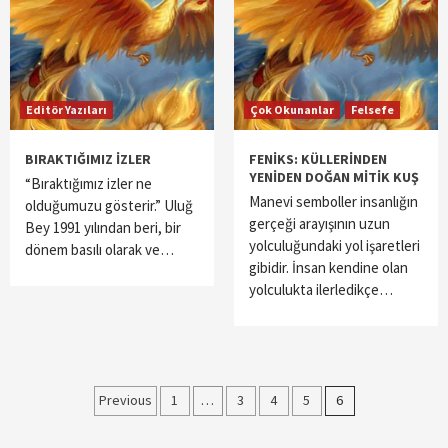
Editör Yazıları
Çok Okunanlar
Felsefe
BIRAKTIĞIMIZ İZLER
FENİKS: KÜLLERİNDEN
YENİDEN DOĞAN MİTİK KUŞ
“Bıraktığımız izler ne
Manevi semboller insanlığın
olduğumuzu gösterir.” Uluğ
gerçeği arayışının uzun
Bey 1991 yılından beri, bir
yolculuğundaki yol işaretleri
dönem basılı olarak ve…
gibidir. İnsan kendine olan
yolculukta ilerledikçe…
Yazı
Previous
1
…
3
4
5
6
sayfalaması