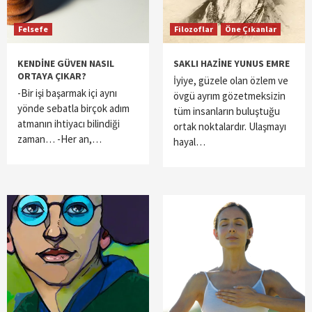
Felsefe
Filozoflar
Öne Çıkanlar
KENDİNE GÜVEN NASIL
SAKLI HAZİNE YUNUS EMRE
ORTAYA ÇIKAR?
İyiye, güzele olan özlem ve
-Bir işi başarmak içi aynı
övgü ayrım gözetmeksizin
yönde sebatla birçok adım
tüm insanların buluştuğu
atmanın ihtiyacı bilindiği
ortak noktalardır. Ulaşmayı
zaman… -Her an,…
hayal…